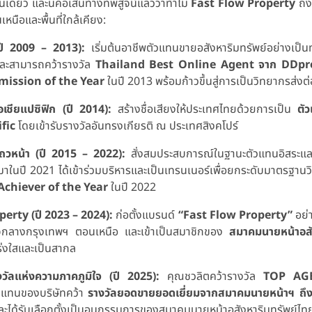
วันเดียว และนี่คือเส้นทางที่พิสูจน์แล้วว่าทำไม
Fast Flow Property
ถึง
หนือและพื้นที่ใกล้เคียง:
 (ปี 2009 – 2013):
เริ่มต้นอาชีพตัวแทนขายอสังหาริมทรัพย์อย่างเป็น
ะสามารถคว้ารางวัล
Thailand Best Online Agent จาก DDpr
ission of the Year
ในปี 2013 พร้อมก้าวขึ้นสู่การเป็นวิทยากรส่งต่
เอเชียแปซิฟิก (ปี 2014):
สร้างชื่อเสียงให้ประเทศไทยด้วยการเป็น
ตั
fic
โดยเข้ารับรางวัลอันทรงเกียรติ ณ ประเทศสิงคโปร์
แถวหน้า (ปี 2015 – 2022):
สั่งสมประสบการณ์ในฐานะตัวแทนอิสระและไ
ในปี 2021 ได้เข้าร่วมบริหารและเป็นเทรนเนอร์เพื่อยกระดับมาตรฐานว
Achiever of the Year
ในปี 2022
perty (ปี 2023 – 2024):
ก่อตั้งแบรนด์
“Fast Flow Property”
อย่
ี่ ใจกลางกรุงเทพฯ ตอนเหนือ และเข้าเป็นสมาชิกของ
สมาคมนายหน้าอสั
่งใสและเป็นสากล
วัลแห่งความภาคภูมิใจ (ปี 2025):
คุณชวลิตคว้ารางวัล
TOP AGE
วแทนของบริษัทคว้า
รางวัลยอดขายยอดเยี่ยมจากสมาคมนายหน้าฯ ถึง
ละได้รับเลือกตั้งเป็นอนุกรรมการของสมาคมนายหน้าอสังหาริมทรัพย์ไท