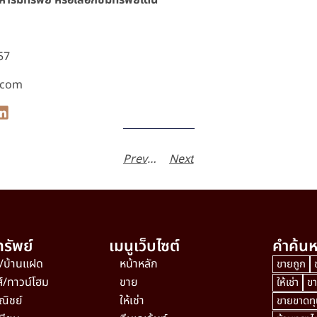
57
.com
Previous
Next
รัพย์
เมนูเว็บไซต์
คำค้นห
ว/บ้านแฝด
หน้าหลัก
ขายถูก
ส์/ทาวน์โฮม
ขาย
ให้เช่า
ข
ณิชย์
ให้เช่า
ขายขาดทุ