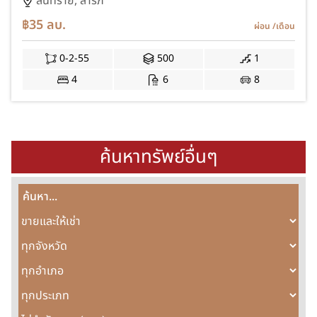
วิลล่า ใกล้เทศบาลสันทราย สารภี Pool Villa
สันทราย,
สารภี
เชียงใหม่ IM
฿35
ลบ.
ผ่อน
/เดือน
0-2-55
500
1
4
6
8
ค้นหาทรัพย์อื่นๆ