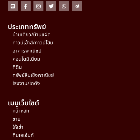
ประเภททรัพย์
บ้านเดี่ยว/บ้านแฝด
ทาวน์เฮ้าส์/ทาวน์โฮม
อาคารพาณิชย์
คอนโดมิเนียม
ที่ดิน
ทรัพย์สินเชิงพาณิชย์
โรงงาน/โกดัง
เมนูเว็บไซต์
หน้าหลัก
ขาย
ให้เช่า
ทีมเอเจ้นท์