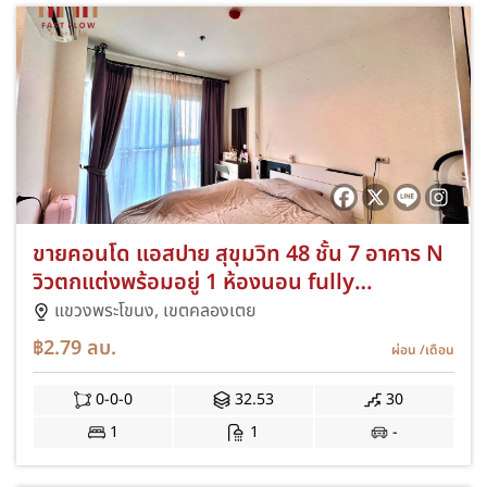
ขายคอนโด แอสปาย สุขุมวิท 48 ชั้น 7 อาคาร N
วิวตกแต่งพร้อมอยู่ 1 ห้องนอน fully
furnished Aspire Sukhumvit 48
แขวงพระโขนง,
เขตคลองเตย
฿2.79
ลบ.
ผ่อน
/เดือน
0-0-0
32.53
30
1
1
-