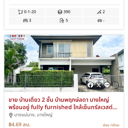
0-1-20
390
2
3
5
-
ขาย บ้านเดี่ยว 2 ชั้น บ้านพฤกษ์ลดา บางใหญ่
พร้อมอยู่ fully furnished ใกล้เซ็นทรัลเวสต์
เกต
บางแม่นาง,
บางใหญ่
฿4.69
ลบ.
ผ่อน
/เดือน