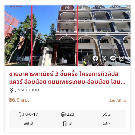
ขายอาคารพาณิชย์ 3 ชั้นครึ่ง โครงการทิวลิปส
แควร์ อ้อมน้อย ถนนเพชรเกษม-อ้อมน้อย โฮม
ออฟฟิศ / หลังมุม ต่อเติมตกแต่งบิวท์อิน อย่างดี
,
กระทุ่มแบน
฿6.9
ลบ.
ผ่อน
/เดือน
0-0-17
220
3
3
3
-