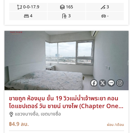
0-0-17.9
165
3
4
3
-
ขายถูก ห้องมุม ชั้น 19 วิวแม่น้ำเจ้าพระยา คอน
โดแชปเตอร์ วัน ชายน์ บางโพ (Chapter One
Shine Bangpo) fully furnished ใกล้ MRT
แขวงบางซื่อ,
เขตบางซื่อ
บางโพ
฿4.9
ลบ.
ผ่อน
/เดือน