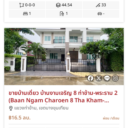
0-0-0
44.54
33
1
1
-
ขายบ้านเดี่ยว บ้านงามเจริญ 8 ท่าข้าม-พระราม 2
(Baan Ngam Charoen 8 Tha Kham-
Rama 2) บ้านเดี่ยว Luxury พร้อมอยู่ ทุกอย่าง
แขวงท่าข้าม,
เขตบางขุนเทียน
อยู่บนการมูเตลู มาหมดแล้ว ถ้าคิดว่าอยากอยู่
฿16.5
ลบ.
ผ่อน
/เดือน
บ้านที่มีแต่ความเฮง ความปัง ต้องหลังนี้เท่านั้น