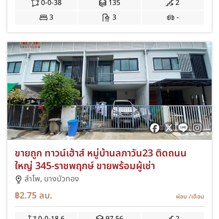
0-0-38
135
2
3
3
-
ขายถูก ทาวน์เฮ้าส์ หมู่บ้านลภาวัน23 ติดถนน
ใหญ่ 345-ราชพฤกษ์ ขายพร้อมผู้เช่า
ลำโพ,
บางบัวทอง
฿2.75
ลบ.
ผ่อน
/เดือน
0-0-18.6
97.56
2