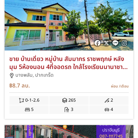
ขาย บ้านเดี่ยว หมู่บ้าน สัมมากร ราชพฤกษ์ หลัง
มุม 5ห้องนอน 4ที่จอดรถ ใกล้โรงเรียนนานาชาติ
เด่นหล้า DBS
บางพลับ,
ปากเกร็ด
฿8.7
ลบ.
ผ่อน
/เดือน
0-1-2.6
265
2
5
3
4