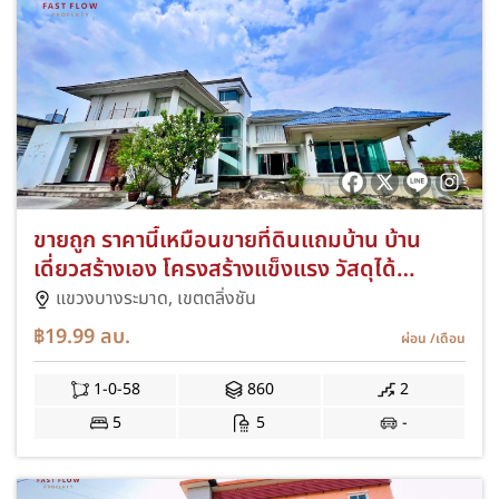
ขายถูก ราคานี้เหมือนขายที่ดินแถมบ้าน บ้าน
เดี่ยวสร้างเอง โครงสร้างแข็งแรง วัสดุได้
มาตรฐาน ขนาดใหญ่ ราคาถูก ถนนบรมราชชนนี
แขวงบางระมาด,
เขตตลิ่งชัน
97 ขนาด 1 ไร่ 58 ตารางวา
฿19.99
ลบ.
ผ่อน
/เดือน
1-0-58
860
2
5
5
-