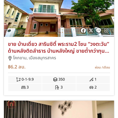
ขาย บ้านเดี่ยว สารินซิตี้ พระราม2 โซน “วงตะวัน”
ด้านหลังติดลำธาร บ้านหลังใหญ่ ขายต่ำกว่าทุน มี
ห้องแม่บ้าน
โคกขาม,
เมืองสมุทรสาคร
฿6.2
ลบ.
ผ่อน
/เดือน
0-1-9.9
350
1
3
3
2