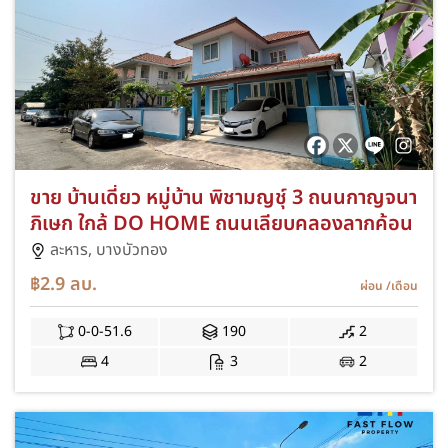
ขาย บ้านเดี่ยว หมู่บ้าน พิชามญชุ์ 3 ถนนกาญจนา
ภิเษก ใกล้ DO HOME ถนนเลียบคลองลากค้อน
ละหาร,
บางบัวทอง
฿2.9
ลบ.
ผ่อน
/เดือน
0-0-51.6
190
2
4
3
2