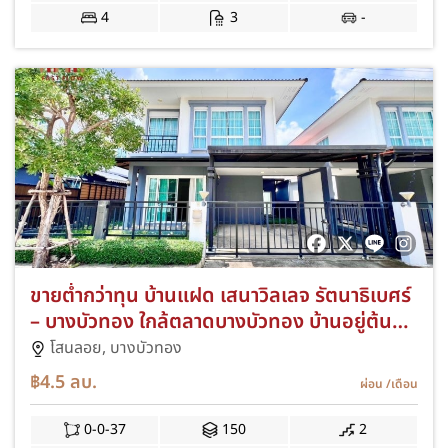
4
3
-
ขายต่ำกว่าทุน บ้านแฝด เสนาวิลเลจ รัตนาธิเบศร์
– บางบัวทอง ใกล้ตลาดบางบัวทอง บ้านอยู่ต้น
โครงการ ติดถนนเมน ใกล้คลับเฮ้าส์ ต่อเติมครัว
โสนลอย,
บางบัวทอง
฿4.5
ลบ.
ผ่อน
/เดือน
0-0-37
150
2