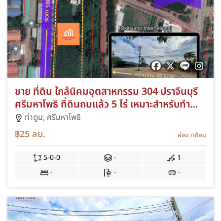
ขาย ที่ดิน ใกล้นิคมอุตสาหกรรม 304 ปราจีนบุรี
ศรีมหาโพธิ ที่ดินถมแล้ว 5 ไร่ เหมาะสำหรับทำ
หมู่บ้านจัดสรรขนาดเล็ก อพาร์ทเม้นท์ ใกล้แหล่ง
ท่าตูม,
ศรีมหาโพธิ
งาน ใกล้ตลาด เดินทางสะดวก
฿25
ลบ.
ผ่อน
/เดือน
5-0-0
-
1
-
-
-