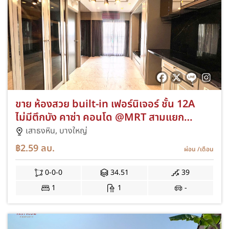
ขาย ห้องสวย built-in เฟอร์นิเจอร์ ชั้น 12A
ไม่มีตึกบัง คาซ่า คอนโด @MRT สามแยก
บางใหญ่ casa condo
เสาธงหิน,
บางใหญ่
฿2.59
ลบ.
ผ่อน
/เดือน
0-0-0
34.51
39
1
1
-