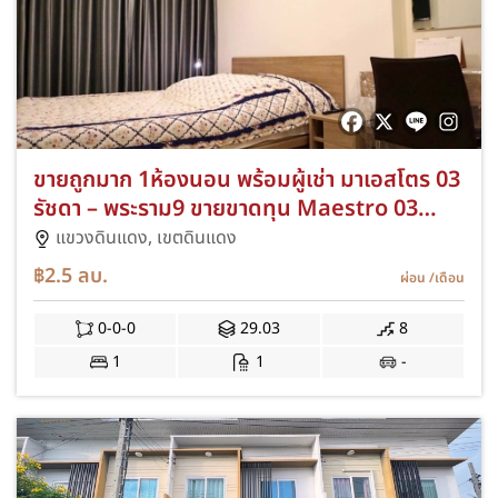
ขายถูกมาก 1ห้องนอน พร้อมผู้เช่า มาเอสโตร 03
รัชดา – พระราม9 ขายขาดทุน Maestro 03
Ratchada-Rama 9 fully furnished BEST
แขวงดินแดง,
เขตดินแดง
deal
฿2.5
ลบ.
ผ่อน
/เดือน
0-0-0
29.03
8
1
1
-