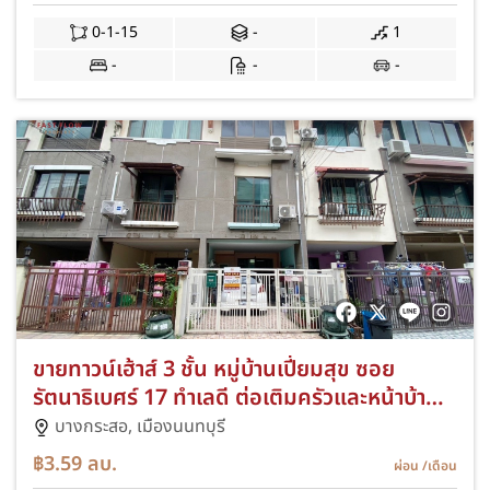
0-1-15
-
1
-
-
-
ขายทาวน์เฮ้าส์ 3 ชั้น หมู่บ้านเปี่ยมสุข ซอย
รัตนาธิเบศร์ 17 ทำเลดี ต่อเติมครัวและหน้าบ้าน
พร้อมอยู่ ทาวน์เฮ้าส์เล่นระดับ
บางกระสอ,
เมืองนนทบุรี
฿3.59
ลบ.
ผ่อน
/เดือน