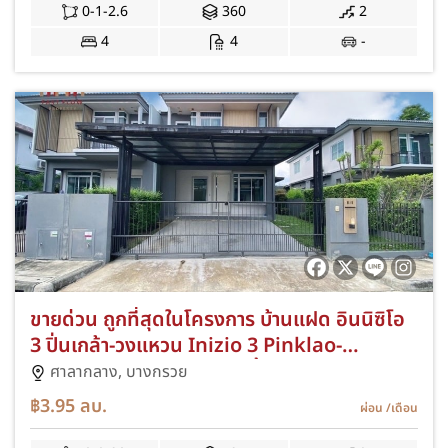
บ้านหรูหลังใหญ่ สไตล์โมเดิร์น ใกล้ทางด่วน
0-1-2.6
360
2
วงแหวน เดินทางสะดวก
4
4
-
ขายด่วน ถูกที่สุดในโครงการ บ้านแฝด อินนิซิโอ
3 ปิ่นเกล้า-วงแหวน Inizio 3 Pinklao-
Wongwaen ซอยวัดส้มเกลี้ยง บ้านอยู่ซอยแรก
ศาลากลาง,
บางกรวย
จากหน้าหมู่บ้าน ต่อเติมที่จอดรถและหลังคาหลัง
฿3.95
ลบ.
ผ่อน
/เดือน
บ้าน