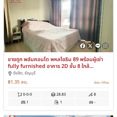
ขายถูก พลัมคอนโด พหลโยธิน 89 พร้อมผู้เช่า
fully furnished อาคาร 2D ชั้น 8 ใกล้
มหาวิทยาลัยรังสิต
รังสิต,
ธัญบุรี
฿1.35
ลบ.
ผ่อน
/เดือน
0-0-0
28.83
8
1
1
-