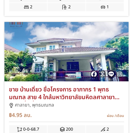
2
2
1
ขาย บ้านเดี่ยว ชื่อโครงการ อาภากร 1 พุทธ
มณฑล สาย 4 ใกล้มหาวิทยาลัยมหิดลศาลายา
บ้านมีพื้นที่สวนหน้าบ้านกว้าง ต่อเติมห้องครัว
ศาลายา,
พุทธมณฑล
ห้องอเนกประสงค์และหลังคาโรงรถ
฿4.95
ลบ.
ผ่อน
/เดือน
0-0-68.7
200
2