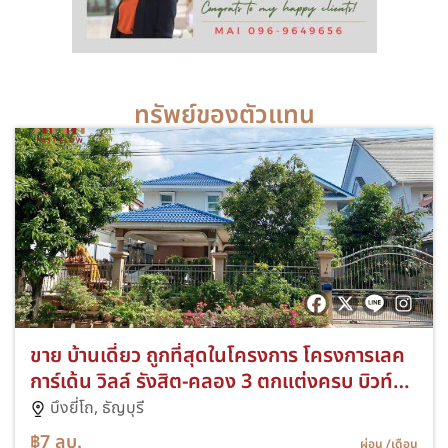
ทรัพย์ของตัวแทน
ขาย บ้านเดี่ยว ถูกที่สุดในโครงการ โครงการเลค
การ์เด้น วิลล์ รังสิต-คลอง 3 ตกแต่งครบ บิวท์อิน
ห้องครัว พร้อมอยู่ ใกล้ฟิวเจอร์พาร์ค รังสิต
บึงยี่โถ,
ธัญบุรี
฿7
ลบ.
ผ่อน
/เดือน