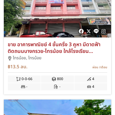
ขาย อาคารพาณิชย์ 4 ชั้นครึ่ง 3 คูหา มีดาดฟ้า
ติดถนนบางกรวย-ไทรน้อย ใกล้โรงเรียน
สารสาสน์วิเทศไทรน้อยพิทยาคาร ตึกแถว ใกล้
ไทรน้อย,
ไทรน้อย
อบต.ไทรน้อย
฿13.5
ลบ.
ผ่อน
/เดือน
0-0-66
800
4
-
-
4