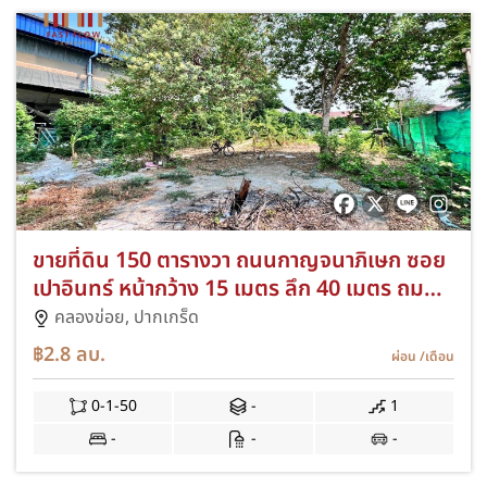
ขายที่ดิน 150 ตารางวา ถนนกาญจนาภิเษก ซอย
เปาอินทร์ หน้ากว้าง 15 เมตร ลึก 40 เมตร ถม
แล้วพร้อมปลูกสร้าง
คลองข่อย,
ปากเกร็ด
฿2.8
ลบ.
ผ่อน
/เดือน
0-1-50
-
1
-
-
-