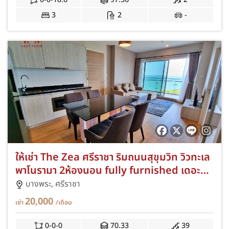
3
2
-
ให้เช่า The Zea ศรีราชา ริมถนนสุขุมวิท วิวทะเล
พาโนรามา 2ห้องนอน fully furnished เดอะซี
ศรีราชา คอนโดมิเนียม
บางพระ,
ศรีราชา
20,000
เช่า
/เดือน
0-0-0
70.33
39