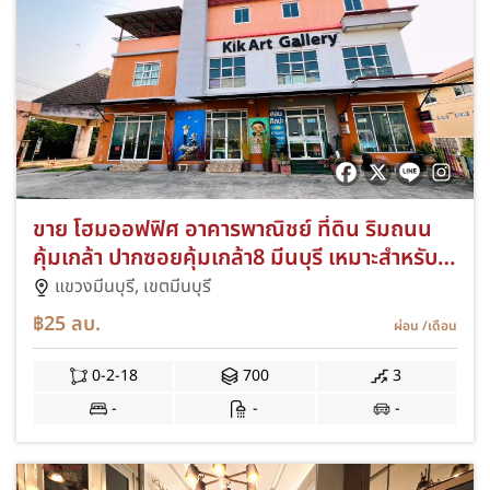
ขาย โฮมออฟฟิศ อาคารพาณิชย์ ที่ดิน ริมถนน
คุ้มเกล้า ปากซอยคุ้มเกล้า8 มีนบุรี เหมาะสำหรับ
ทำสำนักงาน Home Office โชว์รูมแสดงสินค้า
แขวงมีนบุรี,
เขตมีนบุรี
Hostel
฿25
ลบ.
ผ่อน
/เดือน
0-2-18
700
3
-
-
-