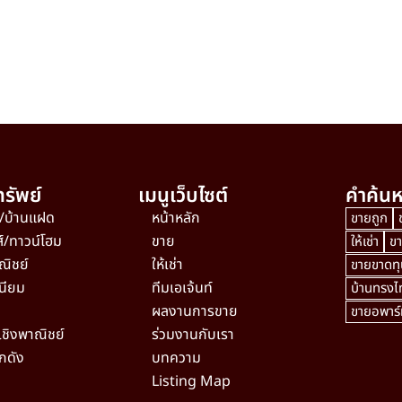
รัพย์
เมนูเว็บไซต์
คำค้นห
ว/บ้านแฝด
หน้าหลัก
ขายถูก
ส์/ทาวน์โฮม
ขาย
ให้เช่า
ข
ณิชย์
ให้เช่า
ขายขาดทุ
นียม
ทีมเอเจ้นท์
บ้านทรงไท
ผลงานการขาย
ขายอพาร์ท
เชิงพาณิชย์
ร่วมงานกับเรา
กดัง
บทความ
Listing Map