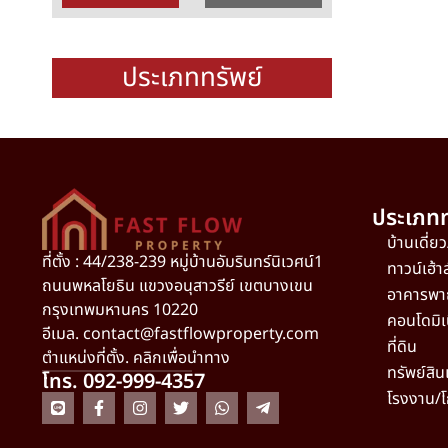
ประเภททรัพย์
ประเภทท
บ้านเดี่ย
ที่ตั้ง : 44/238-239 หมู่บ้านอัมรินทร์นิเวศน์1
ทาวน์เฮ้า
ถนนพหลโยธิน แขวงอนุสาวรีย์ เขตบางเขน
อาคารพา
กรุงเทพมหานคร 10220
คอนโดมิเ
อีเมล.
contact@fastflowproperty.com
ที่ดิน
ตำแหน่งที่ตั้ง. คลิกเพื่อนำทาง
ทรัพย์สิน
โทร. 092-999-4357
โรงงาน/โ