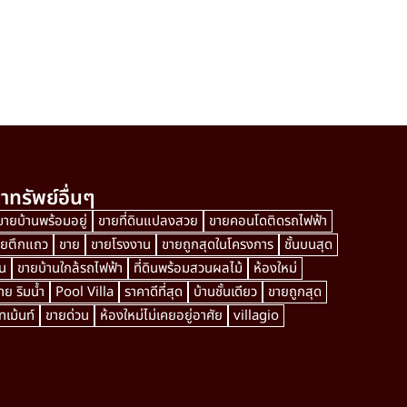
าทรัพย์อื่นๆ
ขายบ้านพร้อมอยู่
ขายที่ดินแปลงสวย
ขายคอนโดติดรถไฟฟ้า
ายตึกแถว
ขาย
ขายโรงงาน
ขายถูกสุดในโครงการ
ชั้นบนสุด
น
ขายบ้านใกล้รถไฟฟ้า
ที่ดินพร้อมสวนผลไม้
ห้องใหม่
ย ริมน้ำ
Pool Villa
ราคาดีที่สุด
บ้านชั้นเดียว
ขายถูกสุด
เม้นท์
ขายด่วน
ห้องใหม่ไม่เคยอยู่อาศัย
villagio