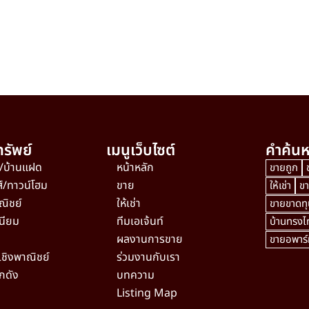
รัพย์
เมนูเว็บไซต์
คำค้นห
ว/บ้านแฝด
หน้าหลัก
ขายถูก
ส์/ทาวน์โฮม
ขาย
ให้เช่า
ข
ณิชย์
ให้เช่า
ขายขาดทุ
นียม
ทีมเอเจ้นท์
บ้านทรงไท
ผลงานการขาย
ขายอพาร์ท
เชิงพาณิชย์
ร่วมงานกับเรา
กดัง
บทความ
Listing Map