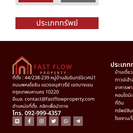
ประเภททรัพย์
ประเภทท
บ้านเดี่ย
ที่ตั้ง : 44/238-239 หมู่บ้านอัมรินทร์นิเวศน์1
ทาวน์เฮ้า
ถนนพหลโยธิน แขวงอนุสาวรีย์ เขตบางเขน
อาคารพา
กรุงเทพมหานคร 10220
คอนโดมิเ
อีเมล.
contact@fastflowproperty.com
ที่ดิน
ตำแหน่งที่ตั้ง. คลิกเพื่อนำทาง
ทรัพย์สิน
โทร. 092-999-4357
โรงงาน/โ