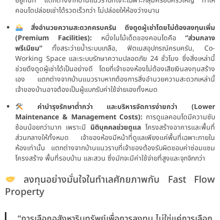
อยู่ทันที แตกต่างจากบ้านแนวราบที่เจาะเฉพาะกลุ่มครอบครัวใหญ่ ทำให้
คอนโดปล่อยเช่าได้รวดเร็วกว่า ไม่ปล่อยให้ห้องว่างนาน
สิ่งอำนวยความสะดวกครบครัน ดึงดูดผู้เช่าโดยไม่ต้องลงทุนเพิ่ม
(Premium Facilities):
หนึ่งในไม้เด็ดของคอนโดคือ
“ส่วนกลาง
พรีเมียม”
ทั้งสระว่ายน้ำระบบเกลือ, ฟิตเนสอุปกรณ์ครบครัน, Co-
Working Space และระบบรักษาความปลอดภัย 24 ชั่วโมง ซึ่งสิ่งเหล่านี้
ช่วยดึงดูดผู้เช่าได้เป็นอย่างดี โดยที่เจ้าของห้องไม่ต้องเสียเงินลงทุนสร้าง
เอง แตกต่างจากบ้านแนวราบหากต้องการสิ่งอำนวยความสะดวกเหล่านี้
เจ้าของบ้านอาจต้องเป็นผู้แบกรับค่าใช้จ่ายเองทั้งหมด
ค่าบำรุงรักษาต่ำกว่า และบริหารจัดการง่ายกว่า (Lower
Maintenance & Management Costs):
การดูแลคอนโดมีความซับ
ซ้อนน้อยกว่ามาก เพราะมี
นิติบุคคลช่วยดูแล
โครงสร้างอาคารและพื้นที่
ส่วนกลางให้ทั้งหมด เจ้าของห้องมีหน้าที่ดูแลเพียงแค่พื้นที่เฉพาะภายใน
ห้องเท่านั้น แตกต่างจากบ้านแนวราบที่เจ้าของต้องรับผิดชอบค่าซ่อมแซม
โครงสร้าง พื้นที่รอบบ้าน และสวน ซึ่งมักจะมีค่าใช้จ่ายที่สูงและจุกจิกกว่า
ลงทุนอย่างมั่นใจในทำเลศักยภาพกับ Fast Flow
Property
“การเลือกอสังหาริมทรัพย์เพื่อการลงทุน ไม่ใช่แค่การเลือก