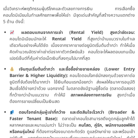
เมื่อวิเคราะห์พฤติกรรมผู้บริโภคและตัวเลขทางการเงิน การเลือกซื้อ
คอนโดมิเนียมในทำเลศักยภาพเพื่อให้เช่า มีจุดเด่นสำคัญที่สร้างความแตกต่าง
5 ด้าน ดังนี้:
ผลตอบแทนจากการเช่า (Rental Yield) สูงกว่าชัดเจน:
คอนโดมิเนียมมักจะให้
Rental Yield
ที่สูงกว่าบ้านแนวราบในทำเล
เดียวกันอย่างเห็นได้ชัด เนื่องจากราคาขายต่อยูนิตเริ่มต้นต่ำกว่า ทำให้เมื่อ
คิดคำนวณอัตราค่าเช่าต่อราคาตัวทรัพย์แล้ว คอนโดจะให้ผลตอบแทนเป็น
เปอร์เซ็นต์ที่คุ้มค่าต่อเม็ดเงินที่ลงทุนไปมากที่สุด
เงินทุนเริ่มต้นต่ำกว่า และซื้อซื้อง่ายขายคล่อง (Lower Entry
Barrier & Higher Liquidity):
คอนโดตอบโจทย์นักลงทุนด้วยราคาต่อ
ยูนิตที่จับต้องได้มากกว่า ใช้เงินก้อนแรกน้อยกว่า ส่งผลให้ธนาคารอนุมัติ
สินเชื่อได้ง่ายกว่าด้วย นอกจากนี้ ในตลาดยังมีฐานผู้ซื้อต่อ (ตลาดมือสอง)
ที่กว้างกว่าบ้านแนวราบ ทำให้มี
สภาพคล่องทางการเงิน
สูงกว่าเมื่อ
ต้องการขายเปลี่ยนเป็นเงินสด
ตอบโจทย์กลุ่มผู้เช่าที่กว้าง และตัดสินใจเร็วกว่า (Broader &
Faster Tenant Base):
ตลาดเช่าคอนโดสามารถดึงดูดกลุ่มลูกค้าได้
หลากหลายและหนาแน่นกว่า ไม่ว่าจะเป็น
คนโสด, คู่รัก, พนักงานออฟฟิศ
หรือคนรุ่นใหม่
ที่ต้องการห้องขนาดกะทัดรัด ดูแลรักษาง่าย และพร้อมเข้า