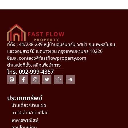
ที่ตั้ง : 44/238-239 หมู่บ้านอัมรินทร์นิเวศน์1 ถนนพหลโยธิน
แขวงอนุสาวรีย์ เขตบางเขน กรุงเทพมหานคร 10220
อีเมล.
contact@fastflowproperty.com
ตำแหน่งที่ตั้ง. คลิกเพื่อนำทาง
โทร. 092-999-4357
ประเภททรัพย์
บ้านเดี่ยว/บ้านแฝด
ทาวน์เฮ้าส์/ทาวน์โฮม
อาคารพาณิชย์
คอนโดมิเนียม