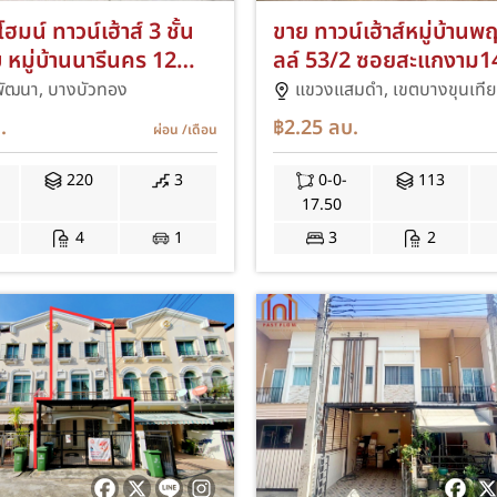
ฮมน์ ทาวน์เฮ้าส์ 3 ชั้น
ขาย ทาวน์เฮ้าส์หมู่บ้านพ
บ หมู่บ้านนารีนคร 12
ลล์ 53/2 ซอยสะแกงาม1
รวย-ไทรน้อย ใกล้
ถนนพระราม 2 การเดินทาง
พัฒนา,
บางบัวทอง
แขวงแสมดำ,
เขตบางขุนเที
งบัวทอง ซอยเทศบาล 8
สะดวกเชื่อมต่อได้หลายเ
.
฿2.25
ลบ.
ผ่อน
/เดือน
ทางด่วนเฉลิมมหานคร, ท
กาญจนาภิเษก (วงแหวนใต
220
3
0-0-
113
พร้อม CCTV ทั้งโครงกา
17.50
4
1
3
2