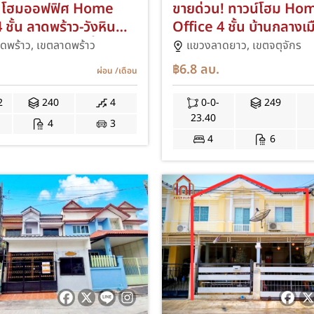
น โฮมออฟฟิศ Home
ขายด่วน! ทาวน์โฮม Ho
 ชั้น ลาดพร้าว-วังหิน
Office 4 ชั้น บ้านกลางเม
 Renovate ใหม่ทั้งหมด
The Paris รัชวิภา ทำเลท
ดพร้าว,
เขตลาดพร้าว
แขวงลาดยาว,
เขตจตุจักร
ร The Park ซอย
รถไฟฟ้าสายสีแดง สถานีว
฿6.8
ลบ.
ผ่อน
/เดือน
วังหิน 76 ไม่มีค่าส่วน
เสมียนนารี เดินทางง่าย เ
น์โฮม ต่อเติมครัว
อาศัยและลงทุน ถนน
2
240
4
0-0-
249
ARA
กำแพงเพชร6 ARA
23.40
4
3
4
6