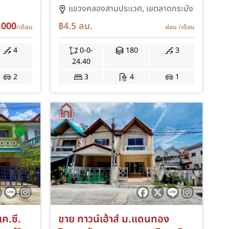
1
ฮอฟฟ์ ร่มเกล้า-สุวรรณภูมิ ตอบ
แขวงคลองสามประเวศ,
เขตลาดกระบัง
ฟิศ
โจทย์ทั้งอยู่อาศัยหรือโฮม
,000
฿4.5
ลบ.
/เดือน
ผ่อน
/เดือน
นน
ออฟฟิศ MKD
ปลาเค้า
4
0-0-
180
3
24.40
2
3
4
1
เค.ซี.
ขาย ทาวน์เฮ้าส์ ม.แดนทอง