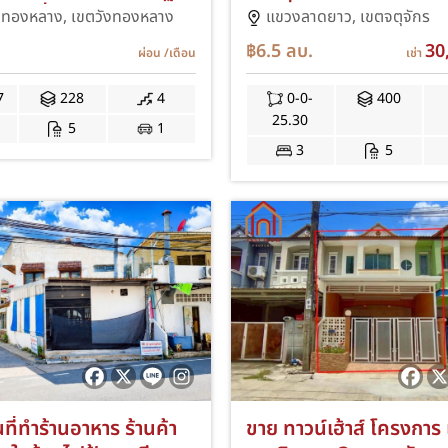
10 เชื่อมต่อ ลาดพร้าว
เสนานิคม1 ซอย17 แยก
งทองหลาง,
เขตวังทองหลาง
แขวงลาดยาว,
เขตจตุจักร
้าว 87 ทาวน์โฮม เลียบ
Dome Village โฮมออฟ
฿6.5
ลบ.
30
ผ่อน
/เดือน
เช่า
มออฟฟิศ ใกล้รถไฟฟ้า
ถนนเกษตร-นวมินทร์ ถ
ลือง สถานีลาดพร้าว 83
ลาดพร้าว-วังหิน ถนนลาด
7
228
4
0-0-
400
าดพร้าว IM
IM
25.30
5
1
3
5
ื้นที่ทำร้านอาหาร ร้านค้า
ขาย ทาวน์เฮ้าส์ โครงการ 