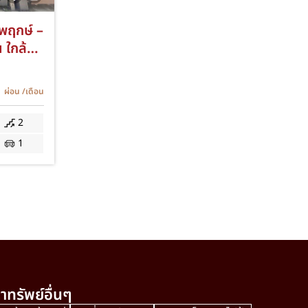
ชพฤกษ์ –
 ใกล้
มครัว
นน
ผ่อน
/เดือน
OA
2
1
าทรัพย์อื่นๆ