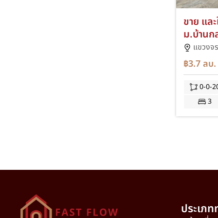
ขาย และใ
ม.บ้านกล
เกษตร-นว
แขวงจรเ
ซอยประเ
฿3.7
ลบ.
ทางสะดว
ใกล้รถไฟ
0-0-2
รามอินท
3
ประเภทท