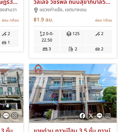
ษฎร์39
วิลเลจ วัชรพล ถนนสุขาภิบาล5
ติมโรงรถ
ซอย20 หลังมุม หลังแรก ติด
องสามวา
แขวงท่าแร้ง,
เขตบางเขน
ra 3
สนง.โครงการ ใกล้ทางพิเศษ
฿1.9
ลบ.
ผ่อน
/เดือน
ผ่อน
/เดือน
ฉลองรัช (ทางด่วนรามอินทรา-
อาจณรงค์) เทพรักษ์ 59 IM
2
0-0-
125
2
22.50
1
3
2
2
3 ชั้น
ขายด่วน ทาวน์โฮม 3.5 ชั้น ทาวน์