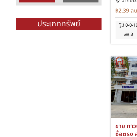
ซอยแจ้ง
ปากเกร็
สายสีชมพ
฿2.39
ลบ
ครัว PK
ประเภททรัพย์
0-0-1
3
ขาย ทาวน
ซื่อตรง 