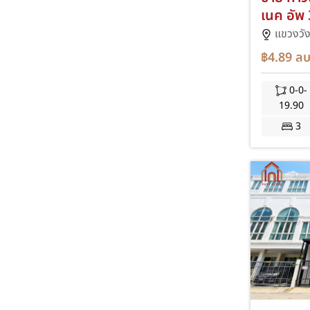
เนค อัพ
connec
แขวงวั
ทาวน์เฮ้
฿4.89
ลบ
เดอะมอลล
ต่อเติม
0-0-
19.90
3