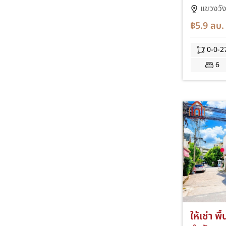
มนูธรรม 
แขวงวั
83 ลาดพร
฿5.9
ลบ.
ด่วน โฮ
สายสีเห
0-0-2
บิ๊กซี ล
6
ให้เช่า พ