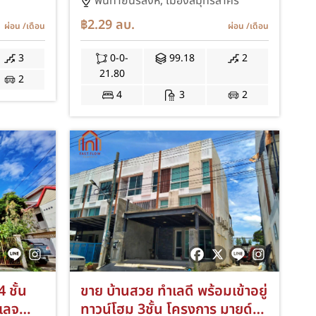
สมุทรสาคร บ้านอยู่ต้นโครงการ
พันท้ายนรสิงห์,
เมืองสมุทรสาคร
มัยลาภ
หน้าบ้านไม่ชนใคร ต่อเติมโรงรถ
฿2.29
ลบ.
ผ่อน
/เดือน
ผ่อน
/เดือน
วก
URA
ริฐมนู
3
0-0-
99.18
2
21.80
2
4
3
2
4 ชั้น
ขาย บ้านสวย ทำเลดี พร้อมเข้าอยู่
ลเลจ
ทาวน์โฮม 3ชั้น โครงการ มายด์