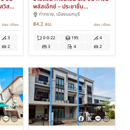
สวิส
พลัสเอ็กซ์ – ประชาชื่น
(Townplus X Prachachuen)
ท่าทราย,
เมืองนนทบุรี
ัสดิ์
ใกล้ทางด่วนงามวงศ์วาน
฿4.2
ลบ.
ผ่อน
/เดือน
ผ่อน
/เดือน
าเค้า
กระทรวงสาธารณสุข ทาวน์เฮ้าส์
 TOWN
ซอยงามวงศ์วาน21 ต่อเติมครัว
3
0-0-22
195
4
M
ต่อเติมโรงรถ ARA
2
3
4
2