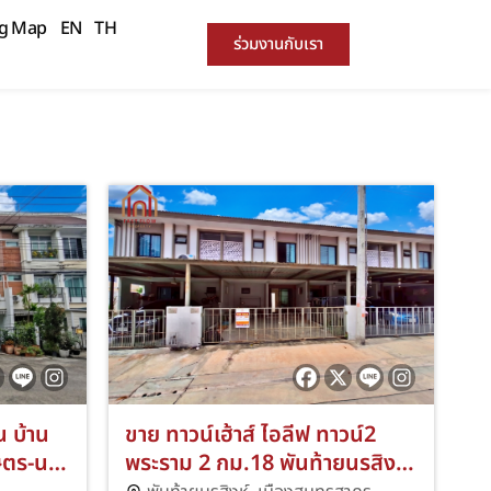
ng Map
EN
TH
ร่วมงานกับเรา
น บ้าน
ขาย ทาวน์เฮ้าส์ ไอลีฟ ทาวน์2
ษตร-นว
พระราม 2 กม.18 พันท้ายนรสิงห์