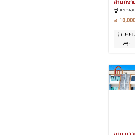
สำนักงา
ม.เกริก ห
แขวงอนุ
บางเขน 
10,00
เช่า
ZIM
0-0-1
-
ขาย ทาว