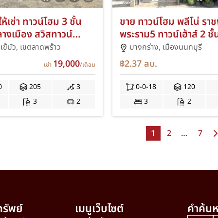
ห้เช่า ทาวน์โฮม 3 ชั้น
ขาย ทาวน์โฮม พลีโน่ รา
างเมือง สวิสทาวน์
พระราม5 ทาวน์เฮ้าส์ 2 ชั้น
มินทร์ ต่อเติมห้องครัว
เซ็นทรัล เวสต์วิลล์ ต่อเติ
ข้บัว,
เขตลาดพร้าว
บางกร่าง,
เมืองนนทบุรี
สริฐมนูญกิจ 25 เดิน
ต่อเติมโรงรถ PLENO ถ
19,000
฿2.37
ลบ.
เช่า
/เดือน
ก เข้า-ออก ได้หลายทาง
บางกรวย-ไทรน้อย ถนน
ฟ้าสายสีชมพู สถานี
บางศรีเมือง บางกร่าง J
0
205
3
0-0-18
120
รา กม.9 IM
3
2
3
2
1
2
…
7
รัพย์
เมนูเว็บไซต์
คำค้นห