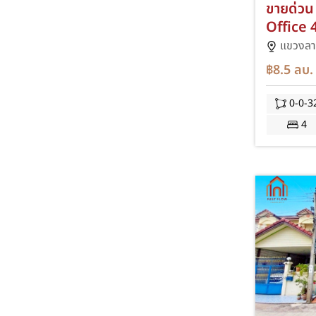
ขายด่ว
Office 4
หลังมุม
แขวงลา
โครงกา
฿8.5
ลบ.
ลาดพร้าว
กลาง ทาว
0-0-3
โรงรถ 
4