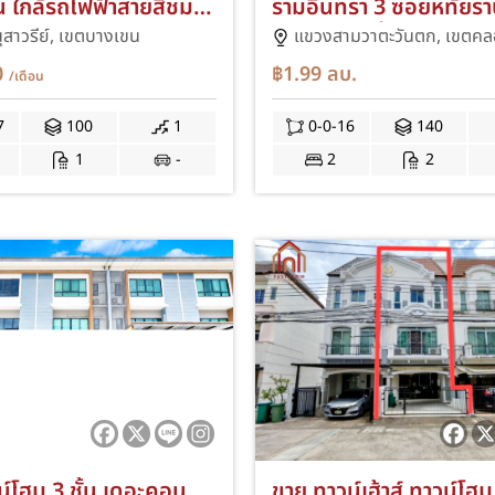
น ใกล้รถไฟฟ้าสายสีชมพู
รามอินทรา 3 ซอยหทัยรา
มู่บ้านอัมรินทร์นิเวศน์ 1
รีโนเวทใหม่ทั้งหลัง ต่อเ
สาวรีย์,
เขตบางเขน
แขวงสามวาตะวันตก,
เขตคล
หลังมุม ติดถนนเมน
ต่อเติมครัว KC Ramind
0
฿1.99
ลบ.
/เดือน
MKD
7
100
1
0-0-16
140
1
-
2
2
น์โฮม 3 ชั้น เดอะคอน
ขาย ทาวน์เฮ้าส์ ทาวน์โฮม 