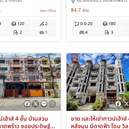
วัฒนะ 28 ใกล้รถไฟฟ้า
มินทร์ ถ.ประเสริฐมนูกิจ
ด,
ปากเกร็ด
แขวงจรเข้บัว,
เขตลาดพร้าว
ู ต่อเติมโรงรถ ต่อเติม
สุคนธสวัสดิ์ นวลจันทร์ 
.
฿4.7
ลบ.
ผ่อน
/เดือน
A
ลาดปลาเค้า เดินทางสะด
SWISS TOWN ซอยประเส
9
120
2
0-0-20
180
กิจ25 IM
2
1
4
3
์เฮ้าส์ 4 ชั้น บ้านสวน
ขาย และให้เช่าทาวน์เฮ้าส์ 
ลาดพร้าว ซอยประดิษฐ์
หลังมุม มีดาดฟ้า โดม วิ