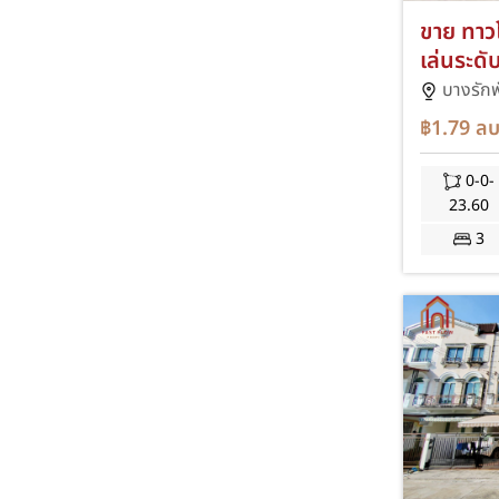
ขาย ทาวโ
เล่นระดั
ถนนบางก
บางรัก
ตลาดบา
฿1.79
ลบ
PKA
0-0-
23.60
3