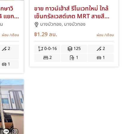
ฤกษาวิ
ขาย ทาวน์เฮ้าส์ รีโนเวทใหม่ ใกล้
4 แยก2
เซ็นทรัลเวสต์เกต MRT สายสี
ม่วง หมู่บ้านบุษกร-รติยา ใกล้ถนน
ยน
บางบัวทอง,
บางบัวทอง
ส้นทาง
กาญจนาภิเษก บางบัวทอง
฿1.29
ลบ.
ผ่อน
/เดือน
ผ่อน
/เดือน
างด่วน
บางกรวย-ไทรน้อย ต่อเติมโรง
้)
จอดรถ ต่อเติมครัว ซอยหมู่บ้าน
2
0-0-16
125
2
ร JUM
รัตติยา10 PKA
2
1
1
1