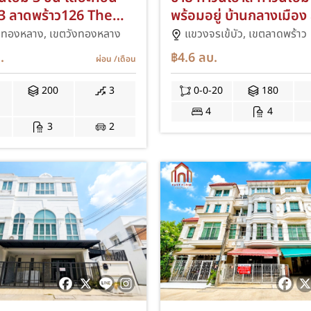
 3 ลาดพร้าว126 The
พร้อมอยู่ บ้านกลางเมือง 
t up3 Latphrao126
ทาวน์ เกษตร-นวมินทร์
งทองหลาง,
เขตวังทองหลาง
แขวงจรเข้บัว,
เขตลาดพร้าว
าส์ ซอยลาดพร้าว126 ใกล้
ถ.ประเสริฐมนูกิจ สุคนธสว
.
฿4.6
ลบ.
ผ่อน
/เดือน
์บางกะปิ ต่อเติมครัว
นวลจันทร์ มัยลาภ ลาดปล
โรงรถ IM
เดินทางสะดวก SWISS
200
3
0-0-20
180
ซอยประเสริฐมนูกิจ25 I
4
4
3
2