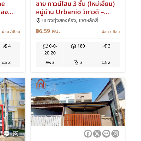
me
ขาย ทาวน์โฮม 3 ชั้น (ใหม่เอี่ยม)
ือง
หมู่บ้าน Urbanio วิภาวดี –
อง ใกล้
แจ้งวัฒนะ ใกล้ศูนย์ราชการ
แขวงทุ่งสองห้อง,
เขตหลักสี่
ัด
สนามบินดอนเมือง และรถไฟฟ้า
฿6.59
ลบ.
ผ่อน
/เดือน
ผ่อน
/เดือน
หมาะอยู่
2 สาย สีแดงและสีชมพู เออร์บา
นิโอ ซอยแจ้งวัฒนะ 10 ARA
4
0-0-
180
3
20.20
2
3
3
2