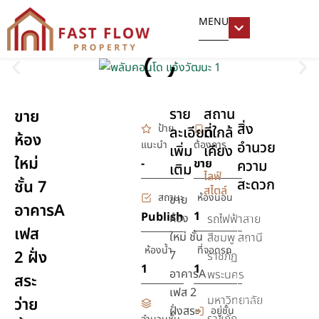
MENU
ราย
สถาน
ขาย
สิ่ง
ป้าย
ละเอียด
ที่ใกล้
ห้อง
แนะนำ
ต้องการ
อำนวย
เพิ่ม
เคียง
ใหม่
-
ขาย
ความ
เติม
ไลฟ์
สะดวก
ชั้น 7
สไตล์
สถานะ
ห้องนอน
ขาย
อาคารA
สระ
1
Publish
ห้อง
รถไฟฟ้าสาย
เฟส
ว่าย
ใหม่ ชั้น
สีชมพู สถานี
น้ำ
ห้องน้ำ
ที่จอดรถ
2 ฝั่ง
7
ราชภัฏ
1
1
เครื่อง
อาคารA
พระนคร
สระ
ปรับ
เฟส 2
มหาวิทยาลัย
ว่าย
อากาศ
ฝั่งสระ
อยู่ชั้น
ราชภัฎ