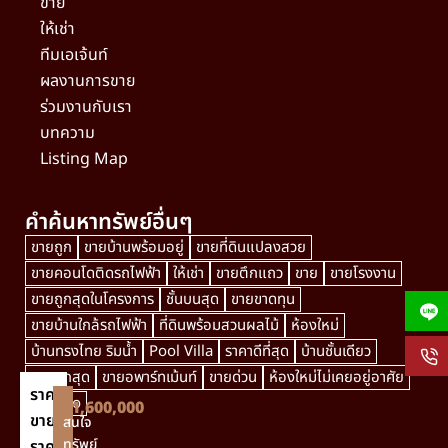
ขาย
ให้เช่า
ทีมเอเจ้นท์
ผลงานการขาย
ร่วมงานกับเรา
บทความ
Listing Map
คำค้นหาทรัพย์อื่นๆ
ขายถูก
ขายบ้านพร้อมอยู่
ขายที่ดินแปลงสวย
ขายคอนโดติดรถไฟฟ้า
ให้เช่า
ขายตึกแถว
ขาย
ขายโรงงาน
ขายถูกสุดในโครงการ
ชั้นบนสุด
ขายขาดทุน
ขายบ้านใกล้รถไฟฟ้า
ที่ดินพร้อมสวนผลไม้
ห้องใหม่
บ้านทรงไทย ริมน้ำ
Pool Villa
ราคาดีที่สุด
บ้านชั้นเดียว
ขายถูกสุด
ขายอพาร์ทเม้นท์
ขายด่วน
ห้องใหม่ไม่เคยอยู่อาศัย
ราคา
villagio
฿1,600,000
ขาย
สนใจ
ทรัพย์
ราคา