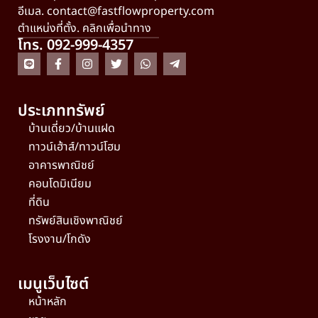
อีเมล.
contact@fastflowproperty.com
ตำแหน่งที่ตั้ง. คลิกเพื่อนำทาง
โทร. 092-999-4357
ประเภททรัพย์
บ้านเดี่ยว/บ้านแฝด
ทาวน์เฮ้าส์/ทาวน์โฮม
อาคารพาณิชย์
คอนโดมิเนียม
ที่ดิน
ทรัพย์สินเชิงพาณิชย์
โรงงาน/โกดัง
เมนูเว็บไซต์
หน้าหลัก