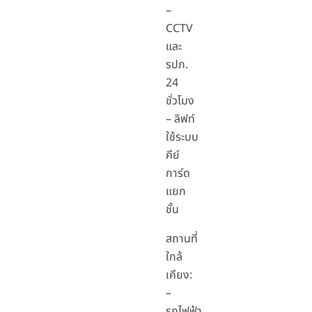
–
CCTV
และ
รปภ.
24
ชั่วโมง
– ลิฟท์
ใช้ระบบ
คีย์
การ์ด
แยก
ชั้น
สถานที่
ใกล้
เคียง:
–
รถไฟฟ้า