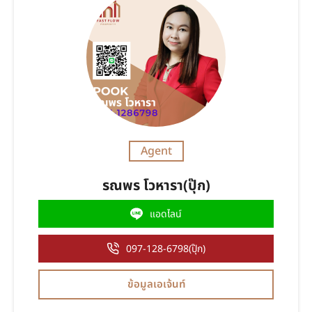
Agent
รณพร โวหารา(ปุ๊ก)
แอดไลน์
097-128-6798(ปุ๊ก)
ข้อมูลเอเจ้นท์