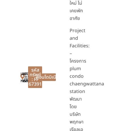
ใหม่ ไม่
เคยพัก
อาศัย
Project
and
Facilities:
–
โครงการ
plum
รหัส
เขต
เขต
ทรัพย์
condo
กรุงเทพมหานคร
คอนโดมิเนียม
: FF
หลักสี่
หลักสี่
chaengwattana
67391
station
พัฒนา
โดย
บริษัท
พฤกษา
เรียลเอ