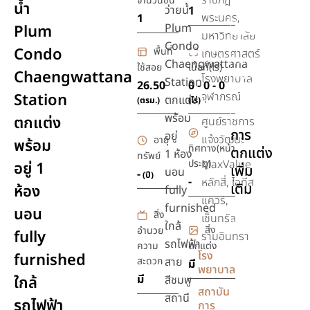
จำนวนชั้น
น้ำ
เตียง
ว่ายน้ำ
1
พระนคร,
1
นอน
Plum
Plum
มหาวิทยาลัย
Condo
รักษา
Condo
พื้นที่
เกษตรศาสตร์
ความ
Chaengwattana
ใช้สอย
เนื้อที่(ไร่)
Chaengwattana
ปลอดภัย
โรงพยาบาล
Station
26.50
0 - 0 - 0
24 ชม.
จุฬาภรณ์
Station
ตกแต่ง
(ตรม.)
(ไร่)
ยิม,ฟิตเนส
พร้อม
ตกแต่ง
ศูนย์ราชการ
การ
อยู่
แจ้งวัฒนะ
อายุ
พร้อม
ทิศทาง(หน้า
ตกแต่ง
1 ห้อง
ทรัพย์
ประตู)
MaxValue
อยู่ 1
เพิ่ม
นอน
-
(ปี)
-
หลักสี่, ไอทีส
เติม
ห้อง
fully
แควร์,
furnished
นอน
สิ่ง
เซ็นทรัล
เฟอร์นิเจอร์
ใกล้
สิ่ง
อำนวย
fully
รามอินทรา
รถไฟฟ้า
ความ
ตกแต่ง
โรง
furnished
สะดวก
สาย
มี
พยาบาล
มี
ใกล้
สีชมพู
สถาบัน
สถานี
รถไฟฟ้า
การ