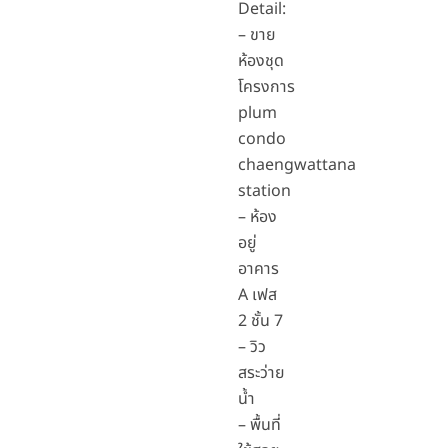
Detail:
– ขาย
ห้องชุด
โครงการ
plum
condo
chaengwattana
station
– ห้อง
อยู่
อาคาร
A เฟส
2 ชั้น 7
– วิว
สระว่าย
น้ำ
– พื้นที่