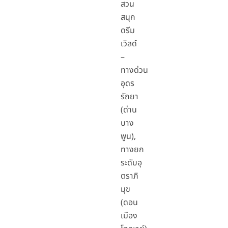
สวน
สนุก
ดรีม
เวิลด์
–
ทางด่วน
อุดร
รัถยา
(ด่าน
บาง
พูน),
ทางยก
ระดับอุ
ตราภิ
มุข
(ดอน
เมือง