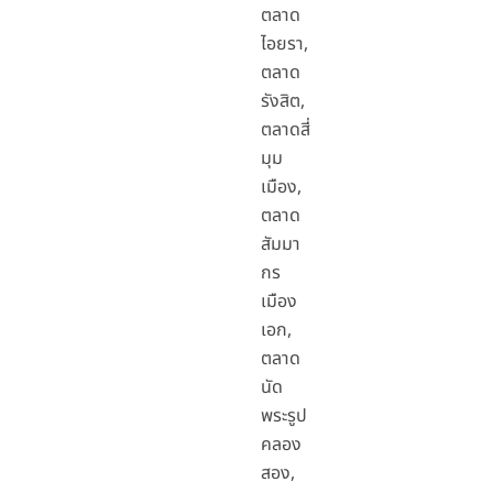
ตลาด
ไอยรา,
ตลาด
รังสิต,
ตลาดสี่
มุม
เมือง,
ตลาด
สัมมา
กร
เมือง
เอก,
ตลาด
นัด
พระรูป
คลอง
สอง,