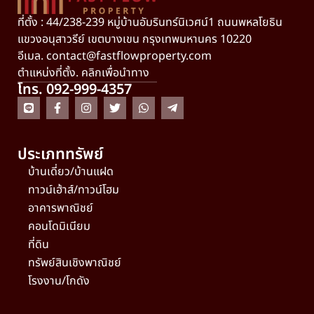
ที่ตั้ง : 44/238-239 หมู่บ้านอัมรินทร์นิเวศน์1 ถนนพหลโยธิน
แขวงอนุสาวรีย์ เขตบางเขน กรุงเทพมหานคร 10220
อีเมล.
contact@fastflowproperty.com
ตำแหน่งที่ตั้ง. คลิกเพื่อนำทาง
โทร. 092-999-4357
ประเภททรัพย์
บ้านเดี่ยว/บ้านแฝด
ทาวน์เฮ้าส์/ทาวน์โฮม
อาคารพาณิชย์
คอนโดมิเนียม
ที่ดิน
ทรัพย์สินเชิงพาณิชย์
โรงงาน/โกดัง