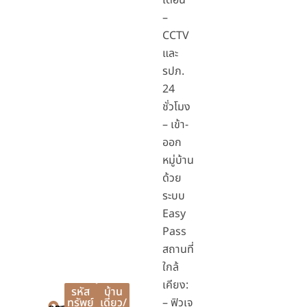
เดือน
–
CCTV
และ
รปภ.
24
ชั่วโมง
– เข้า-
ออก
หมู่บ้าน
ด้วย
ระบบ
Easy
Pass
สถานที่
ใกล้
เคียง:
รหัส
บ้าน
ทรัพย์
เดี่ยว/
– ฟิวเจ