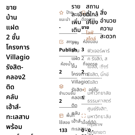
ราย
สถาน
ขาย
สิ่ง
ป้าย
ละเอียด
ที่ใกล้
บ้าน
แนะนำ
ต้องการ
อำนวย
เพิ่ม
เคียง
แฝด
-
ขาย
ความ
เติม
ไลฟ์
สะดวก
2 ชั้น
สไตล์
สถานะ
ห้องนอน
ขาย
โครงการ
สระ
3
Publish
บ้าน
ฟิวเจอร์พาร์
Villagio
ว่าย
แฝด 2
ค รังสิต, ส
น้ำ
ห้องน้ำ
ที่จอดรถ
รังสิต-
ชั้น
เปลล์, เซียร์
2
2
เครื่อง
โครงการ
รังสิต, บิ๊กซี
คลอง2
ปรับ
Villagio
รังสิต
ติด
อากาศ
รังสิต-
อยู่ชั้น
มหาวิทยาลัย
จำนวนชั้น
คลับ
รักษา
คลอง2
1
ธรรมศาสตร์
2
ความ
ติด
เฮ้าส์-
ศูนย์รังสิต,
ปลอดภัย
คลับ
ทะเลสาบ
พื้นที่
24 ชม.
มหาวิทยาลัย
เฮ้าส์-
ใช้สอย
เนื้อที่(ไร่)
กรุงเทพ
พร้อม
ชุด
ทะเลสาบ
133
0 - 0 -
(วิทยาเขต
สุขภัณฑ์