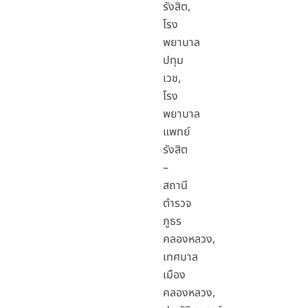
รังสิต,
โรง
พยาบาล
ปทุม
เวช,
โรง
พยาบาล
แพทย์
รังสิต
–
สถานี
ตำรวจ
ภูธร
คลองหลวง,
เทศบาล
เมือง
คลองหลวง,