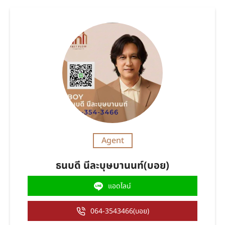
Agent
ธนบดี นีละบุษบานนท์(บอย)
แอดไลน์
064-3543466(บอย)