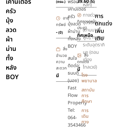
เคาน์เตอร์
39.60
พร้อม
(ตรม.)
(ไร่)
หลัก)
ยิม,ฟิตเนส
เคาน์เตอร์
ครัว
ทางด่วน
การ
ครัว
อายุ
มุ้ง
ทิศทาง(หน้า
อุดรรัถยา
ตกแต่ง
มุ้งลวด
ทรัพย์
ประตู)
ลวด
(ด่านบาง
เพิ่ม
ผ้าม่าน
-
(ปี)
ทิศเหนือ
พูน), ทางยก
เติม
ผ้า
ทั้งหลัง
ระดับอุตราภิ
BOY
ม่าน
สิ่ง
มุข (ดอน
สิ่ง
อำนวย
ทั้ง
สนใจ
เมือง
ความ
ตกแต่ง
ติดต่อ:
หลัง
โทลเวย์)
สะดวก
มี
ธนบดี
โรง
มี
BOY
(บอย)
พยาบาล
Fast
สถาบัน
Flow
การ
ศึกษา
Property
Tel:
การ
เดิน
064-
ทาง
3543466