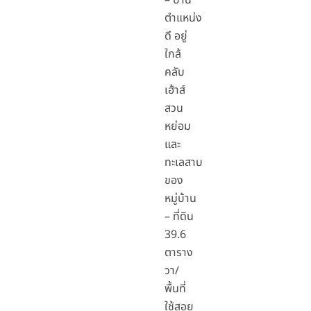
– บ้าน
ตำแหน่ง
ดี อยู่
ใกล้
คลับ
เฮ้าส์
สวน
หย่อม
และ
ทะเลสาบ
ของ
หมู่บ้าน
– ที่ดิน
39.6
ตาราง
วา/
พื้นที่
ใช้สอย