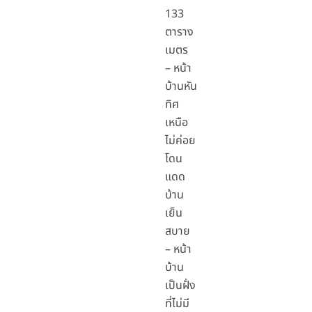
133
ตาราง
เมตร
– หน้า
บ้านหัน
ทิศ
เหนือ
ไม่ค่อย
โดน
แดด
บ้าน
เย็น
สบาย
– หน้า
บ้าน
เป็นฝั่ง
ที่ไม่มี