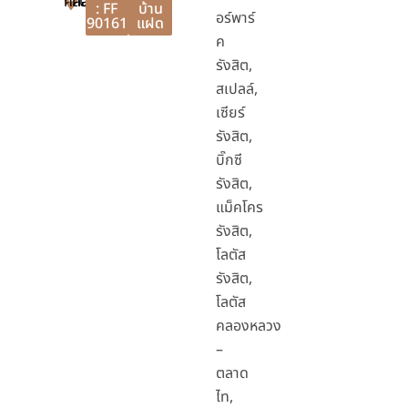
คลองหลวง
คลองหลวง
ปทุมธานี
: FF
บ้าน
อร์พาร์
90161
แฝด
ค
รังสิต,
สเปลล์,
เซียร์
รังสิต,
บิ๊กซี
รังสิต,
แม็คโคร
รังสิต,
โลตัส
รังสิต,
โลตัส
คลองหลวง
–
ตลาด
ไท,