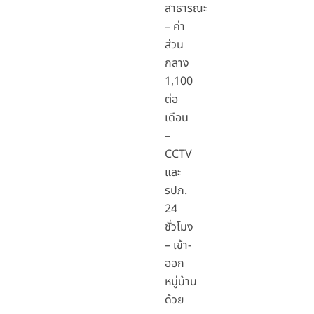
สาธารณะ
– ค่า
ส่วน
กลาง
1,100
ต่อ
เดือน
–
CCTV
และ
รปภ.
24
ชั่วโมง
– เข้า-
ออก
หมู่บ้าน
ด้วย