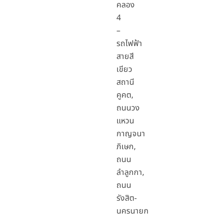
คลอง
4
–
รถไฟฟ้า
สายสี
เขียว
สถานี
คูคต,
ถนนวง
แหวน
กาญจนา
ภิเษก,
ถนน
ลำลูกกา,
ถนน
รังสิต-
นครนายก