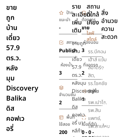
ราย
สถาน
ขาย
สิ่ง
ป้าย
ละเอียด
ที่ใกล้
ถูก
แนะนำ
ต้องการ
อำนวย
เพิ่ม
เคียง
บ้าน
-
ขาย
ความ
เติม
ไลฟ์
สะดวก
เดี่ยว
สไตล์
สถานะ
ห้องนอน
ขายถูก
57.9
เครื่อง
3
Publish
บ้าน
รร.บีคอน
ตร.ว.
ปรับ
เดี่ยว
เฮ้าส์ แย้ม
อากาศ
ห้องน้ำ
ที่จอดรถ
หลัง
57.9
สอาดรัง
3
2
เตียง
ตร.ว.
สิต,
มุม
นอน
หลังมุม
รร.โชคชัย
Discovery
Discovery
รักษา
อยู่ชั้น
รังสิต
จำนวนชั้น
Balika
ความ
Balika
1
รพ.เปาโล,
2
ปลอดภัย
ดิส
ดิส
รพ.สิน
24 ชม.
คอฟเว
คอฟเว
พื้นที่
แพทย์,
ชุด
อรี่ บา
ใช้สอย
เนื้อที่(ไร่)
รพ.สายไหม
อรี่
เครื่อง
หลีก้า
200
0 - 0 -
ครัว