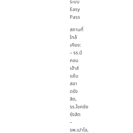
ระบบ
Easy
Pass
สถานที่
ใกล้
เคียง:
– รร.บี
คอน
เฮ้าส์
แย้ม
สอา
ดรัง
สิต,
รร.โชคชัย
รังสิต
–
รพ.เปาโล,