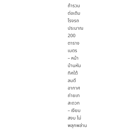
ถ้ารวม
ต่อเติม
โรงรถ
ประมาณ
200
ตาราง
เมตร
– หน้า
บ้านหัน
ทิศใต้
ลมดี
อากาศ
ถ่ายเท
สะดวก
– เงียบ
สงบ ไม่
พลุกพล่าน