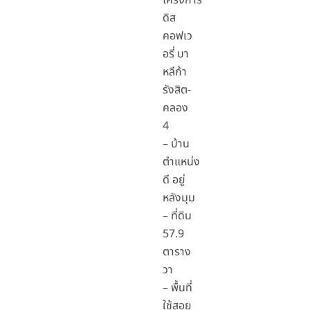
โครงการ
ดิส
คอฟเว
อรี่ บา
หลีก้า
รังสิต-
คลอง
4
– บ้าน
ตำแหน่ง
ดี อยู่
หลังมุม
– ที่ดิน
57.9
ตาราง
วา
– พื้นที่
ใช้สอย