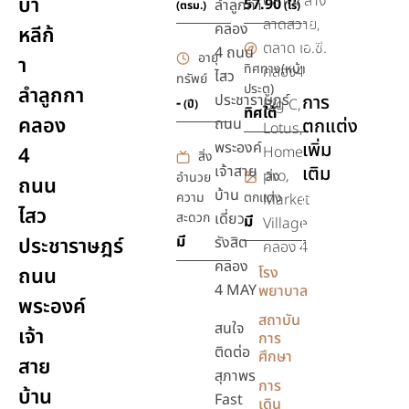
ตลาดกลาง
บา
57.90
ลำลูกกา
(ตรม.)
(ไร่)
ลาดสวาย,
ชุด
คลอง
หลีก้
สุขภัณฑ์
ตลาด เอ.ซี.
4 ถนน
อายุ
า
ทิศทาง(หน้า
คลอง4
ไสว
ยิม,ฟิตเนส
ทรัพย์
ประตู)
ลำลูกกา
ประชาราษฎร์
การ
-
Big C,
(ปี)
ทิศใต้
คลอง
ถนน
ตกแต่ง
Lotus,
พระองค์
เพิ่ม
4
Home
สิ่ง
เจ้าสาย
เติม
pro,
สิ่ง
อำนวย
ถนน
บ้าน
ความ
ตกแต่ง
Market
ไสว
เฟอร์นิเจอร์
สะดวก
เดี่ยว
มี
Village
มี
ประชาราษฎร์
รังสิต
ตกแต่ง
คลอง 4
สวน
คลอง
ถนน
โรง
4 MAY
พยาบาล
พระองค์
สถาบัน
สนใจ
เจ้า
การ
ติดต่อ
ศึกษา
สาย
สุภาพร
การ
บ้าน
Fast
เดิน