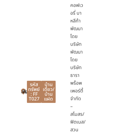
คอฟเว
อรี่ บา
หลีก้า
พัฒนา
โดย
บริษัท
พัฒนา
โดย
บริษัท
ธารา
พร็อพ
รหัส
บ้าน
ทรัพย์
เดี่ยว/
เพอร์ตี้
ลำลูกกา
ลำลูกกา
ปทุมธานี
: FF
บ้าน
จำกัด
T027
แฝด
–
สโมสร/
ฟิตเนส/
สวน