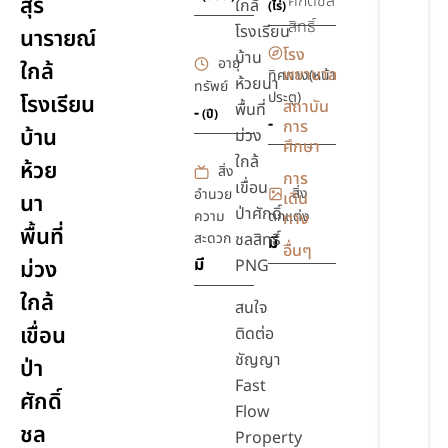
ศักดิ์ชล
สุร
ใกล้
(ไร่)
สิทธิ์
โรงเรียน
นารายณ์
โรง
บ้าน
อายุ
ใกล้
พยาบาล
ทิศทาง(หน้า
ห้วยนา
ทรัพย์
ประตู)
โรงเรียน
สถาบัน
พื้นที่
-
(ปี)
-
การ
บ้าน
ม่วง
ศึกษา
ใกล้
ห้วย
สิ่ง
การ
เขื่อน
สิ่ง
อำนวย
เดิน
นา
ป่าศักดิ์
ความ
ตกแต่ง
ทาง
พื้นที่
สะดวก
ชลสิทธิ์
มี
อื่นๆ
มี
ม่วง
PNG
ใกล้
สนใจ
เขื่อน
ติดต่อ
ชัญญา
ป่า
Fast
ศักดิ์
Flow
ชล
Property