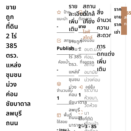
ราย
สถาน
ขาย
ราคา
สิ่ง
ป้าย
ละเอียด
ที่ใกล้
฿65
ถูก
ขาย
สนใ
แนะนำ
ต้องการ
อำนวย
เพิ่ม
เคียง
ทรัพ
ราคา
ที่ดิน
-
ขาย
ความ
เติม
-
ไลฟ์
เช่า
สะดวก
2 ไร่
สไตล์
สถานะ
ห้องนอน
ขายถูก
385
การ
-
Publish
ที่ดิน 2
อบต.ม่วง
ตกแต่ง
ตรว.
ไร่ 385
ค่อม,
เพิ่ม
ห้องน้ำ
ที่จอดรถ
แหล่ง
ตรว.
สถานี
เติม
-
-
แหล่ง
อนามัย
ชุมชน
ชุมชน
ม่วงค่อม
ม่วง
ม่วง
อยู่ชั้น
รร.บ้าน
จำนวนชั้น
ค่อม
ค่อม
1
ห้วยนา,
1
ชัยบาดาล
ชัยบาดาล
วัดห้วย
ลพบุรี
ลพบุรี
นา
พื้นที่
ถนนสุร
เนื้อที่(ไร่)
ถนน
ใช้สอย
เขื่อนป่า
นารายณ์
2 - 3 - 85
-
(ตรม.)