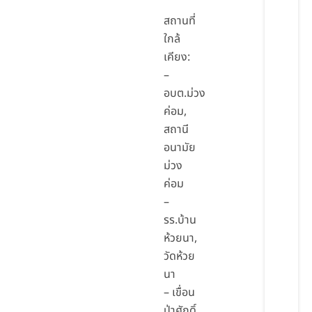
สถานที่
ใกล้
เคียง:
–
อบต.ม่วง
ค่อม,
สถานี
อนามัย
ม่วง
ค่อม
–
รร.บ้าน
ห้วยนา,
วัดห้วย
นา
– เขื่อน
ป่าศักดิ์