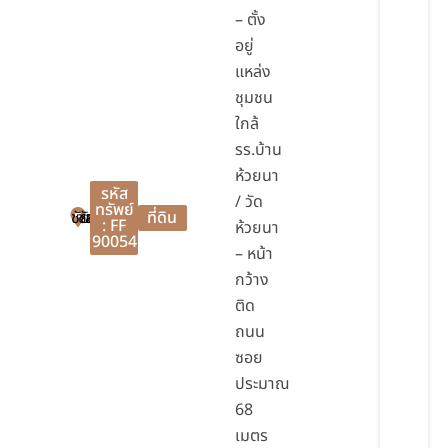
– ตั้ง
อยู่
แหล่ง
ชุมชน
ใกล้
รร.บ้าน
ห้วยนา
รหัส
/ วัด
ทรัพย์
ชัยบาดาล
ชัยบาดาล
ลพบุรี
ที่ดิน
: FF
ห้วยนา
90054
– หน้า
กว้าง
ติด
ถนน
ซอย
ประมาณ
68
เมตร