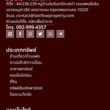
ที่ตั้ง : 44/238-239 หมู่บ้านอัมรินทร์นิเวศน์1 ถนนพหลโยธิน
แขวงอนุสาวรีย์ เขตบางเขน กรุงเทพมหานคร 10220
อีเมล.
contact@fastflowproperty.com
ตำแหน่งที่ตั้ง. คลิกเพื่อนำทาง
โทร. 092-999-4357
ประเภททรัพย์
บ้านเดี่ยว/บ้านแฝด
ทาวน์เฮ้าส์/ทาวน์โฮม
อาคารพาณิชย์
คอนโดมิเนียม
ที่ดิน
ทรัพย์สินเชิงพาณิชย์
โรงงาน/โกดัง