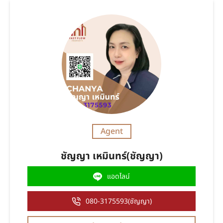
Agent
ชัญญา เหมินทร์(ชัญญา)
แอดไลน์
080-3175593(ชัญญา)