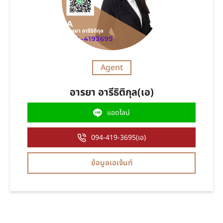
Agent
อารยา อารีธิติกุล(เอ)
แอดไลน์
094-419-3695(เอ)
ข้อมูลเอเจ้นท์