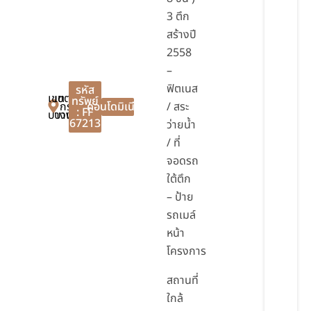
3 ตึก
สร้างปี
2558
–
ฟิตเนส
รหัส
เขต
เขต
ทรัพย์
กรุงเทพมหานคร
คอนโดมิเนียม
/ สระ
: FF
บางเขน
บางเขน
67213
ว่ายน้ำ
/ ที่
จอดรถ
ใต้ตึก
– ป้าย
รถเมล์
หน้า
โครงการ
สถานที่
ใกล้