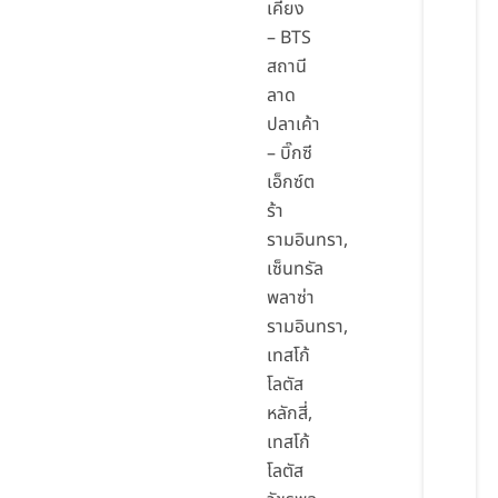
เคียง
– BTS
สถานี
ลาด
ปลาเค้า
– บิ๊กซี
เอ็กซ์ต
ร้า
รามอินทรา,
เซ็นทรัล
พลาซ่า
รามอินทรา,
เทสโก้
โลตัส
หลักสี่,
เทสโก้
โลตัส