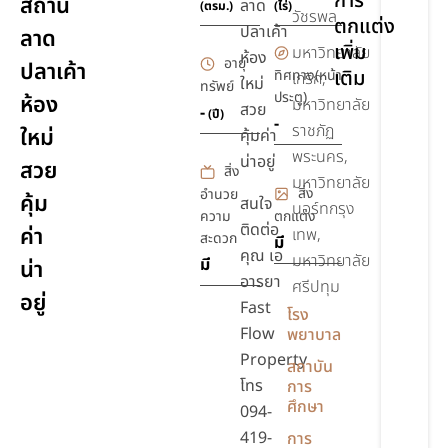
การ
สถานี
ลาด
(ตรม.)
(ไร่)
วัชรพล
ตกแต่ง
ปลาเค้า
ลาด
เพิ่ม
มหาวิทยาลัย
ห้อง
อายุ
ปลาเค้า
เติม
ทิศทาง(หน้า
เกริก,
ใหม่
ทรัพย์
ประตู)
ห้อง
มหาวิทยาลัย
สวย
-
(ปี)
-
ราชภัฏ
ใหม่
คุ้มค่า
พระนคร,
น่าอยู่
สวย
สิ่ง
มหาวิทยาลัย
สิ่ง
อำนวย
คุ้ม
สนใจ
นอร์ทกรุง
ความ
ตกแต่ง
ติดต่อ
ค่า
เทพ,
สะดวก
มี
คุณ เอ
มหาวิทยาลัย
มี
น่า
อารยา
ศรีปทุม
อยู่
Fast
โรง
Flow
พยาบาล
Property
สถาบัน
โทร
การ
ศึกษา
094-
419-
การ