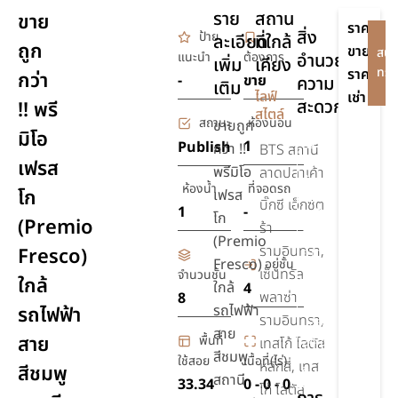
ราย
สถาน
ขาย
ราคา
สิ่ง
ป้าย
ละเอียด
ที่ใกล้
-
ถูก
ขาย
สนใ
แนะนำ
ต้องการ
อำนวย
เพิ่ม
เคียง
ทรัพ
ราคา
กว่า
-
ขาย
ความ
เติม
-
ไลฟ์
เช่า
สะดวก
!! พรี
สไตล์
สถานะ
ห้องนอน
ขายถูก
มิโอ
สระ
1
Publish
กว่า !!
BTS สถานี
เฟรส
ว่าย
พรีมิโอ
ลาดปลาเค้า
น้ำ
ห้องน้ำ
ที่จอดรถ
โก
เฟรส
บิ๊กซี เอ็กซ์ต
1
-
เครื่อง
โก
(Premio
ร้า
ปรับ
(Premio
รามอินทรา,
Fresco)
อากาศ
Fresco)
อยู่ชั้น
เซ็นทรัล
จำนวนชั้น
ใกล้
รักษา
ใกล้
4
พลาซ่า
8
ความ
รถไฟฟ้า
รถไฟฟ้า
รามอินทรา,
ปลอดภัย
สาย
สาย
พื้นที่
24 ชม.
เทสโก้ โลตัส
สีชมพู
ใช้สอย
เนื้อที่(ไร่)
หลักสี่, เทส
สีชมพู
ยิม,ฟิตเนส
สถานี
33.34
0 - 0 - 0
โก้ โลตัส