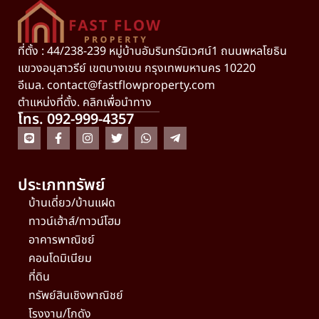
ที่ตั้ง : 44/238-239 หมู่บ้านอัมรินทร์นิเวศน์1 ถนนพหลโยธิน
แขวงอนุสาวรีย์ เขตบางเขน กรุงเทพมหานคร 10220
อีเมล.
contact@fastflowproperty.com
ตำแหน่งที่ตั้ง. คลิกเพื่อนำทาง
โทร. 092-999-4357
ประเภททรัพย์
บ้านเดี่ยว/บ้านแฝด
ทาวน์เฮ้าส์/ทาวน์โฮม
อาคารพาณิชย์
คอนโดมิเนียม
ที่ดิน
ทรัพย์สินเชิงพาณิชย์
โรงงาน/โกดัง