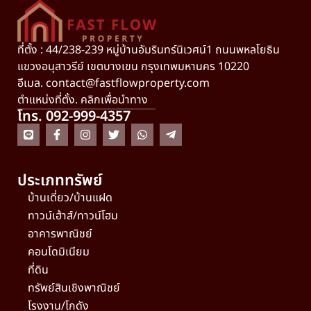
ที่ตั้ง : 44/238-239 หมู่บ้านอัมรินทร์นิเวศน์1 ถนนพหลโยธิน
แขวงอนุสาวรีย์ เขตบางเขน กรุงเทพมหานคร 10220
อีเมล.
contact@fastflowproperty.com
ตำแหน่งที่ตั้ง. คลิกเพื่อนำทาง
โทร. 092-999-4357
ประเภททรัพย์
บ้านเดี่ยว/บ้านแฝด
ทาวน์เฮ้าส์/ทาวน์โฮม
อาคารพาณิชย์
คอนโดมิเนียม
ที่ดิน
ทรัพย์สินเชิงพาณิชย์
โรงงาน/โกดัง