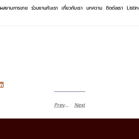
ผลงานการขาย
ร่วมงานกับเรา
เกี่ยวกับเรา
บทความ
ติดต่อเรา
Listi
THE BANGKOK SUKHUMVIT43
มีนาคม 2, 2026
รันญรัตน์ อมรวรรณพัฒน์
Previous
Next