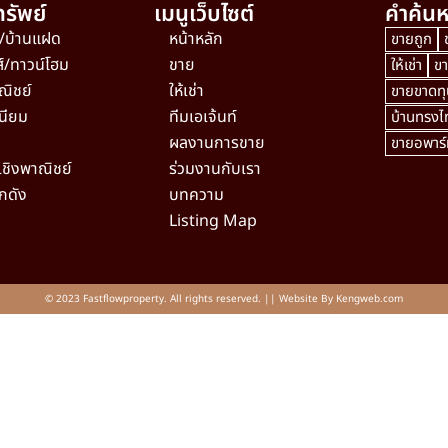
รัพย์
เมนูเว็บไซต์
คำค้นห
ว/บ้านแฝด
หน้าหลัก
ขายถูก
ส์/ทาวน์โฮม
ขาย
ให้เช่า
ข
ณิชย์
ให้เช่า
ขายขาดทุ
นียม
ทีมเอเจ้นท์
บ้านทรงไท
ผลงานการขาย
ขายอพาร์ท
เชิงพาณิชย์
ร่วมงานกับเรา
กดัง
บทความ
Listing Map
© 2023 Fastflowproperty. All rights reserved. || Website By
Kengweb.com