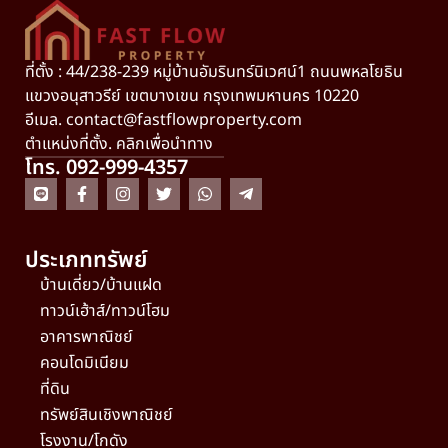
ที่ตั้ง : 44/238-239 หมู่บ้านอัมรินทร์นิเวศน์1 ถนนพหลโยธิน
แขวงอนุสาวรีย์ เขตบางเขน กรุงเทพมหานคร 10220
อีเมล.
contact@fastflowproperty.com
ตำแหน่งที่ตั้ง. คลิกเพื่อนำทาง
โทร. 092-999-4357
ประเภททรัพย์
บ้านเดี่ยว/บ้านแฝด
ทาวน์เฮ้าส์/ทาวน์โฮม
อาคารพาณิชย์
คอนโดมิเนียม
ที่ดิน
ทรัพย์สินเชิงพาณิชย์
โรงงาน/โกดัง