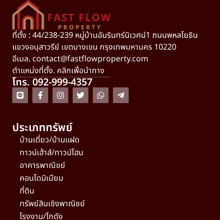
ที่ตั้ง : 44/238-239 หมู่บ้านอัมรินทร์นิเวศน์1 ถนนพหลโยธิน
แขวงอนุสาวรีย์ เขตบางเขน กรุงเทพมหานคร 10220
อีเมล.
contact@fastflowproperty.com
ตำแหน่งที่ตั้ง. คลิกเพื่อนำทาง
โทร. 092-999-4357
ประเภททรัพย์
บ้านเดี่ยว/บ้านแฝด
ทาวน์เฮ้าส์/ทาวน์โฮม
อาคารพาณิชย์
คอนโดมิเนียม
ที่ดิน
ทรัพย์สินเชิงพาณิชย์
โรงงาน/โกดัง