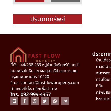
ประเภททรัพย์
ประเภทท
บ้านเดี่ย
ที่ตั้ง : 44/238-239 หมู่บ้านอัมรินทร์นิเวศน์1
ทาวน์เฮ้า
ถนนพหลโยธิน แขวงอนุสาวรีย์ เขตบางเขน
อาคารพา
กรุงเทพมหานคร 10220
คอนโดมิเ
อีเมล.
contact@fastflowproperty.com
ที่ดิน
ตำแหน่งที่ตั้ง. คลิกเพื่อนำทาง
ทรัพย์สิน
โทร. 092-999-4357
โรงงาน/โ