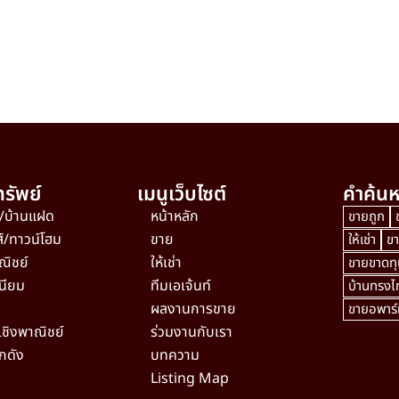
รัพย์
เมนูเว็บไซต์
คำค้นห
ว/บ้านแฝด
หน้าหลัก
ขายถูก
ส์/ทาวน์โฮม
ขาย
ให้เช่า
ข
ณิชย์
ให้เช่า
ขายขาดทุ
นียม
ทีมเอเจ้นท์
บ้านทรงไท
ผลงานการขาย
ขายอพาร์ท
เชิงพาณิชย์
ร่วมงานกับเรา
กดัง
บทความ
Listing Map