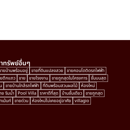
าทรัพย์อื่นๆ
ขายบ้านพร้อมอยู่
ขายที่ดินแปลงสวย
ขายคอนโดติดรถไฟฟ้า
ายตึกแถว
ขาย
ขายโรงงาน
ขายถูกสุดในโครงการ
ชั้นบนสุด
น
ขายบ้านใกล้รถไฟฟ้า
ที่ดินพร้อมสวนผลไม้
ห้องใหม่
ย ริมน้ำ
Pool Villa
ราคาดีที่สุด
บ้านชั้นเดียว
ขายถูกสุด
เม้นท์
ขายด่วน
ห้องใหม่ไม่เคยอยู่อาศัย
villagio