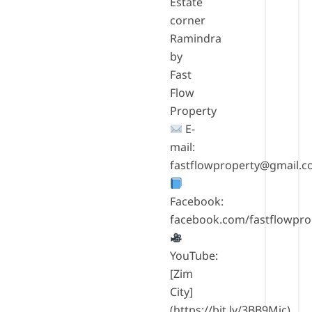
Estate
corner
Ramindra
by
Fast
Flow
Property
E-
mail:
fastflowproperty@gmail.
Facebook:
facebook.com/fastflowpro
YouTube:
[Zim
City]
(https://bit.ly/3BB9Mic)