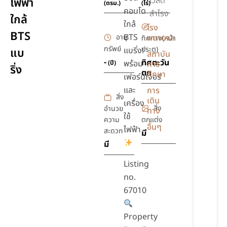
เวิลด์
ไฟฟ้า
(ตรม.)
(ไร่)
เฟอร์นิเจอร์
คอนโด
สำโรง
ใกล้
ใกล้
โรง
BTS
BTS
อายุ
พยาบาล
ทิศทาง(หน้า
ทรัพย์
ประตู)
แบริ่ง!
แบ
สถาบัน
-
ทิศตะวัน
พร้อม
(ปี)
การ
ริ่ง
ตก
ศึกษา
เฟอร์นิเจอร์
และ
การ
สิ่ง
เดิน
เครื่อง
สิ่ง
อำนวย
ทาง
ใช้
ความ
ตกแต่ง
อื่นๆ
ไฟฟ้า
สะดวก
มี
มี
Listing
no.
67010
Property