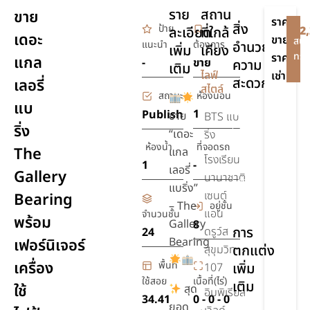
ราย
สถาน
ขาย
ราคา
สิ่ง
ป้าย
ละเอียด
ที่ใกล้
฿2
เดอะ
ขาย
สนใ
แนะนำ
ต้องการ
อำนวย
เพิ่ม
เคียง
ทรัพ
ราคา
แกล
-
ขาย
ความ
เติม
-
ไลฟ์
เช่า
สะดวก
เลอรี่
สไตล์
สถานะ
ห้องนอน
แบ
สระ
1
Publish
ขาย
BTS แบ
ริ่ง
ว่าย
“เดอะ
ริ่ง
น้ำ
ห้องน้ำ
ที่จอดรถ
The
แกล
โรงเรียน
1
-
รักษา
เลอรี่
Gallery
นานาชาติ
ความ
แบริ่ง”
เซนต์
Bearing
ปลอดภัย
– The
อยู่ชั้น
24 ชม.
แอน
จำนวนชั้น
พร้อม
Gallery
8
การ
ดรูว์ส
24
Bearing
เฟอร์นิเจอร์
ตกแต่ง
สุขุมวิท
เครื่อง
พื้นที่
เพิ่ม
107
ใช้สอย
เนื้อที่(ไร่)
เติม
ใช้
สุด
อิมพิเรียล
34.41
0 - 0 - 0
ยอด