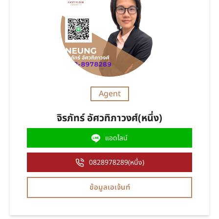
Agent
จิรภัทร์ อัศวทิภาวงศ์(หนึ่ง)
แอดไลน์
0828978289(หนึ่ง)
ข้อมูลเอเจ้นท์