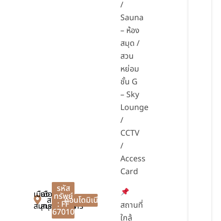
/
Sauna
– ห้อง
สมุด /
สวน
หย่อม
ชั้น G
– Sky
Lounge
/
CCTV
/
Access
Card
รหัส
เมือง
เมือง
ทรัพย์
สมุทรปราการ
คอนโดมิเนียม
: FF
สถานที่
สมุทรปราการ
สมุทรปราการ
67010
ใกล้