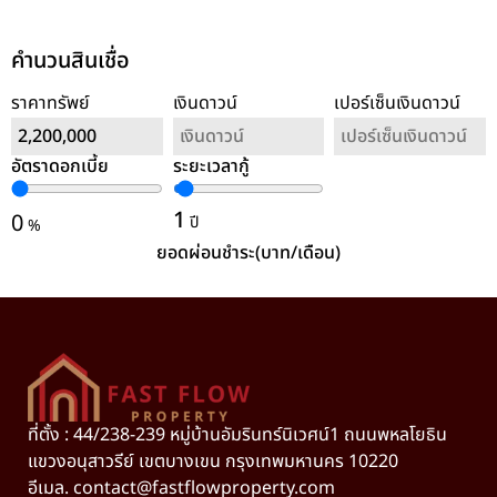
คำนวนสินเชื่อ
ราคาทรัพย์
เงินดาวน์
เปอร์เซ็นเงินดาวน์
อัตราดอกเบี้ย
ระยะเวลากู้
ล้างค่า
1
0
ปี
%
ยอดผ่อนชำระ(บาท/เดือน)
ที่ตั้ง : 44/238-239 หมู่บ้านอัมรินทร์นิเวศน์1 ถนนพหลโยธิน
แขวงอนุสาวรีย์ เขตบางเขน กรุงเทพมหานคร 10220
อีเมล.
contact@fastflowproperty.com