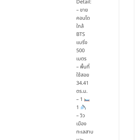
Detail:
– ขาย
คอนโด
ใกล้
BTS
แบริ่ง
500
เมตร
– พื้นที่
ใช้สอย
34.41
ตร.ม.
– 1
1
– วิว
เมือง
ทะเลสาบ