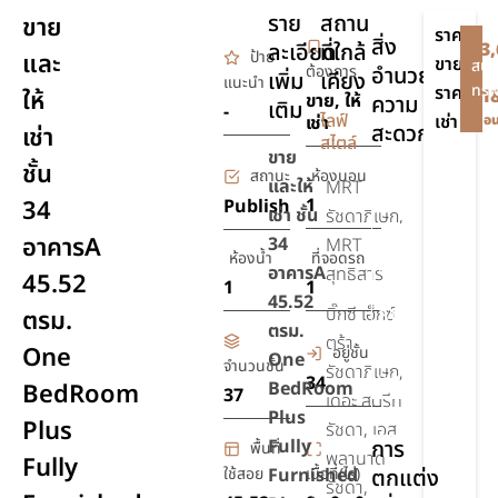
ราย
สถาน
ขาย
ราคา
สิ่ง
ละเอียด
ที่ใกล้
฿3,
ป้าย
และ
ขาย
สนใ
ต้องการ
อำนวย
เพิ่ม
เคียง
แนะนำ
ทรัพ
ราคา
ให้
฿1
ขาย, ให้
ความ
เติม
-
ไลฟ์
เช่า
เช่า
เดือ
สะดวก
เช่า
สไตล์
ขาย
ชั้น
สถานะ
ห้องนอน
เตียง
และให้
MRT
1
34
Publish
นอน
เช่า ชั้น
รัชดาภิเษก,
อาคารA
34
รักษา
MRT
ห้องน้ำ
ที่จอดรถ
ความ
อาคาร
A
สุทธิสาร
45.52
1
1
ปลอดภัย
45.
5
2
บิ๊กซี เอ็กซ์
ตรม.
24 ชม.
ตรม.
ตร้า
One
อยู่ชั้น
ชุด
One
จำนวนชั้น
รัชดาภิเษก,
สุขภัณฑ์
34
BedRoom
BedRoom
37
เดอะ สตรีท
Plus
ยิม,ฟิตเนส
Plus
รัชดา, เอส
Fully
การ
พื้นที่
พลานาด
Fully
ใช้สอย
Furnished
เนื้อที่(ไร่)
ตกแต่ง
รัชดา,