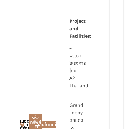
Project
and
Facilities:
–
พัฒนา
โครงการ
โดย
AP
Thailand
–
Grand
Lobby
รหัส
ตกแต่ง
เขต
เขต
ทรัพย์
กรุงเทพมหานคร
คอนโดมิเนียม
: FF
หรู
ห้วยขวาง
ห้วยขวาง