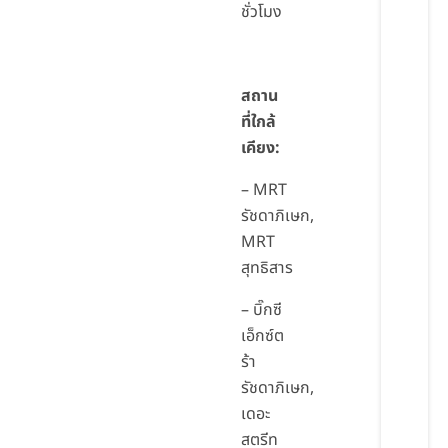
ชั่วโมง
สถาน
ที่ใกล้
เคียง
:
– MRT
รัชดาภิเษก,
MRT
สุทธิสาร
– บิ๊กซี
เอ็กซ์ต
ร้า
รัชดาภิเษก,
เดอะ
สตรีท