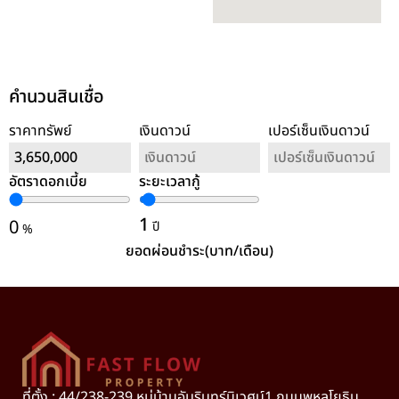
คำนวนสินเชื่อ
ราคาทรัพย์
เงินดาวน์
เปอร์เซ็นเงินดาวน์
อัตราดอกเบี้ย
ระยะเวลากู้
ล้างค่า
1
0
ปี
%
ยอดผ่อนชำระ(บาท/เดือน)
ที่ตั้ง : 44/238-239 หมู่บ้านอัมรินทร์นิเวศน์1 ถนนพหลโยธิน