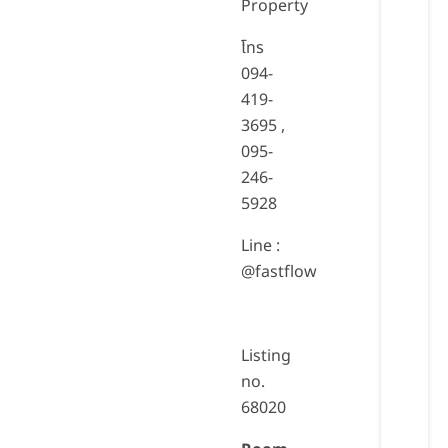
Property
โทร
094-
419-
3695 ,
095-
246-
5928
Line :
@fastflow
Listing
no.
68020