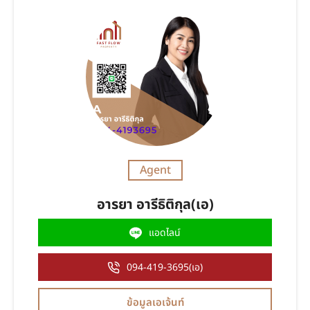
Agent
อารยา อารีธิติกุล(เอ)
แอดไลน์
094-419-3695(เอ)
ข้อมูลเอเจ้นท์