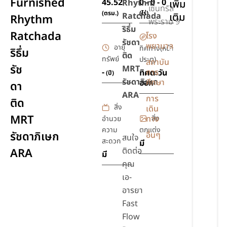
Furnished
45.52
0 - 0 - 0
Rhythm
เพิ่ม
เซ็นทรัล
(ตรม.)
(ไร่)
Ratchada
เติม
Rhythm
พระราม 9
ริธึ่ม
Ratchada
โรง
ทาสี
รัชดา
พยาบาล
อายุ
ทิศทาง(หน้า
ใหม่
ริธึ่ม
ติด
ทรัพย์
ประตู)
สถาบัน
รัช
MRT
-
การ
ทิศตะวัน
(ปี)
รัชดาภิเษก
ศึกษา
ออก
ดา
ARA
การ
ติด
สิ่ง
เดิน
MRT
สิ่ง
ทาง
อำนวย
ความ
ตกแต่ง
รัชดาภิเษก
อื่นๆ
สนใจ
สะดวก
มี
ติดต่อ
ARA
มี
คุณ
เอ-
อารยา
Fast
Flow