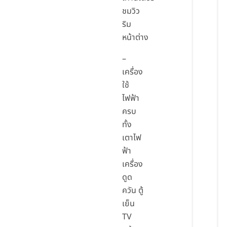
ชมวิว
ริม
หน้าต่าง
–
เครื่อง
ใช้
ไฟฟ้า
ครบ
ทั้ง
เตาไฟ
ฟ้า
เครื่อง
ดูด
ควัน ตู้
เย็น
TV