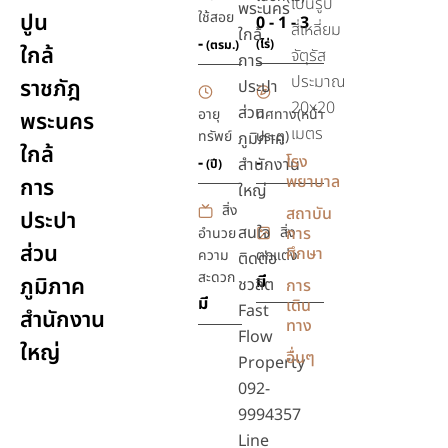
เป็นรูป
พระนคร
ปูน
ใช้สอย
0 - 1 - 3
สี่เหลี่ยม
ใกล้
-
(ไร่)
(ตรม.)
ใกล้
จัตุรัส
การ
ประมาณ
ราชภัฎ
ประปา
20x20
ส่วน
อายุ
ทิศทาง(หน้า
พระนคร
เมตร
ทรัพย์
ประตู)
ภูมิภาค
ใกล้
โรง
-
-
สำนักงาน
(ปี)
พยาบาล
การ
ใหญ่
สิ่ง
สถาบัน
ประปา
สนใจ
สิ่ง
การ
อำนวย
ส่วน
ศึกษา
ความ
ตกแต่ง
ติดต่อ
สะดวก
มี
ภูมิภาค
ชวลิต
การ
มี
เดิน
Fast
สำนักงาน
ทาง
Flow
ใหญ่
อื่นๆ
Property
092-
9994357
Line