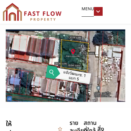
MENU
ราย
สถาน
ให้
สิ่ง
ละเอียด
ที่ใกล้