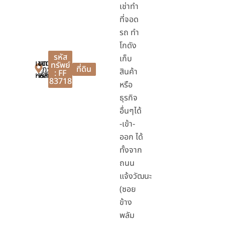
เช่าทำ
ที่จอด
รถ ทำ
โกดัง
รหัส
เก็บ
เขต
เขต
ทรัพย์
กรุงเทพมหานคร
ที่ดิน
สินค้า
: FF
หลักสี่
หลักสี่
83718
หรือ
ธุรกิจ
อื่นๆได้
-เข้า-
ออก ได้
ทั้งจาก
ถนน
แจ้งวัฒนะ
(ซอย
ข้าง
พลัม