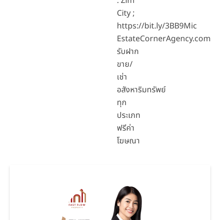
: Zim
City ;
https://bit.ly/3BB9Mic
EstateCornerAgency.com
รับฝาก
ขาย/
เช่า
อสังหาริมทรัพย์
ทุก
ประเภท
ฟรีค่า
โฆษณา