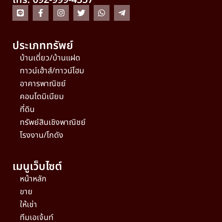
โทร. 092-999-4357
ประเภททรัพย์
บ้านเดี่ยว/บ้านแฝด
ทาวน์เฮ้าส์/ทาวน์โฮม
อาคารพาณิชย์
คอนโดมิเนียม
ที่ดิน
ทรัพย์สินเชิงพาณิชย์
โรงงาน/โกดัง
เมนูเว็บไซต์
หน้าหลัก
ขาย
ให้เช่า
ทีมเอเจ้นท์