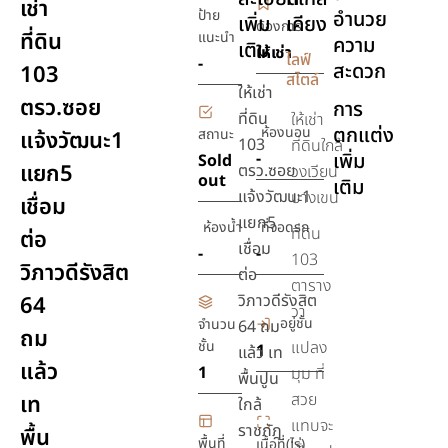
เช่า
ป้าย
อำนวย
เพิ่ม
เคียง
ต้องการ
ที่ดิน
แนะนำ
ความ
เติม
ให้เช่า
ไลฟ์
-
สะดวก
103
สไตล์
ให้เช่า
ตรว.ซอย
การ
ที่ดิน
ให้เช่า
ตกแต่ง
ห้องนอน
สถานะ
แจ้งวัฒนะ1
103
ที่ดินใกล้
-
เพิ่ม
Sold
แยก5
ตรว.ซอย
วงเวียน
out
เติม
แจ้งวัฒนะ1
บางเขน
เชื่อม
แยก5
ห้องน้ำ
ที่จอดรถ
ที่ดิน
ต่อ
เชื่อม
-
-
103
วิภาวดีรังสิต
ต่อ
ตาราง
วิภาวดีรังสิต
64
วา
อยู่ชั้น
จำนวน
64 ถม
ถม
ชั้น
แปลง
1
แล้ว เท
แล้ว
1
มุม ที่
พื้นปูน
สวย
เท
ใกล้
แทบจะ
ราชภัฎ
พื้น
พื้นที่
เนื้อที่(ไร่)