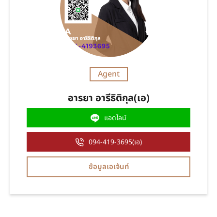
Agent
อารยา อารีธิติกุล(เอ)
แอดไลน์
094-419-3695(เอ)
ข้อมูลเอเจ้นท์