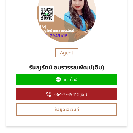
Agent
รันญรัตน์ อมรวรรณพัฒน์(อิม)
แอดไลน์
064-7949415(อิม)
ข้อมูลเอเจ้นท์