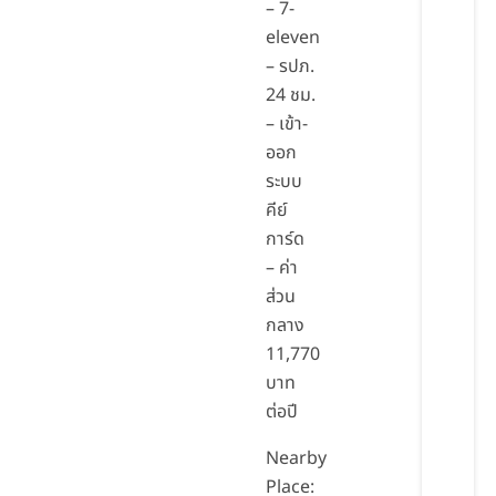
– 7-
eleven
– รปภ.
24 ชม.
– เข้า-
ออก
ระบบ
คีย์
การ์ด
– ค่า
ส่วน
กลาง
11,770
บาท
ต่อปี
Nearby
Place: