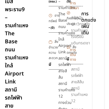
เบส
–
(ตรม.)
(ไร่)
การ
ยิม,ฟิตเนส
รามคำแหง
ศึกษา
พระราม9
การ
The
อายุ
–
ABAC
ทิศทาง(หน้า
ตกแต่ง
Base
ทรัพย์
ประตู)
มหาวิทยาลัย
รามคำแหง
เพิ่ม
ถนน
-
(ปี)
-
รามคำแหง
เติม
The
รามคำแหง
โรงเรียน
ใกล้
Base
สิ่ง
บดินทรเดชา
Airport
สิ่ง
อำนวย
ถนน
การ
Link
ความ
ตกแต่ง
เดิน
รามคำแหง
สะดวก
สถานี
มี
ทาง
มี
ใกล้
รถไฟฟ้า
สถานี
สายสี
Airport
รถไฟฟ้า
ส้ม
Link
สายสีส้ม
สถานี
สถานี
สถานี
รามคำแหง
รามคำแหง
12
รถไฟฟ้า
12
ทางด่วน
สาย