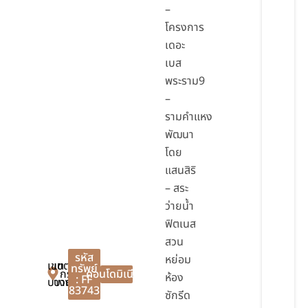
–
โครงการ
เดอะ
เบส
พระราม9
–
รามคำแหง
พัฒนา
โดย
แสนสิริ
– สระ
ว่ายน้ำ
ฟิตเนส
สวน
รหัส
หย่อม
เขต
เขต
ทรัพย์
กรุงเทพมหานคร
คอนโดมิเนียม
ห้อง
: FF
บางกะปิ
บางกะปิ
83743
ซักรีด