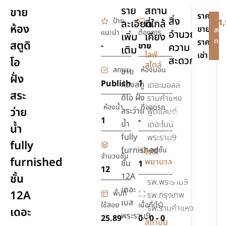
ราย
สถาน
ขาย
ราคา
สิ่ง
ป้าย
ละเอียด
ที่ใกล้
฿1,
ห้อง
ขาย
สนใ
แนะนำ
ต้องการ
อำนวย
เพิ่ม
เคียง
ทรัพ
ราคา
สตูดิ
-
ขาย
ความ
เติม
-
ไลฟ์
เช่า
สะดวก
โอ
สไตล์
สถานะ
ห้องนอน
ขาย
ฝั่ง
สระ
1
Publish
ห้องสตู
เดอะมอลล์
สระ
ว่าย
ดิโอ ฝั่ง
รามคำแหง
น้ำ
ห้องน้ำ
ที่จอดรถ
ว่าย
สระว่าย
ฟู้ดแลนด์
1
-
อ่างจา
น้ำ
เดอะไนน์
น้ำ
กุซซี
fully
พระราม9
fully
furnished
เครื่อง
อยู่ชั้น
โรง
จำนวนชั้น
furnished
ปรับ
พยาบาล
ชั้น
1
12
อากาศ
12A
ชั้น
รพ.พระราม9
เดอะ
รักษา
12A
พื้นที่
รพ.กรุงเทพ
ความ
เบส
ใช้สอย
เนื้อที่(ไร่)
รพ.รามคำแหง
เดอะ
ปลอดภัย
พระราม9
25.89
0 - 0 - 0
สถาบัน
24 ชม.