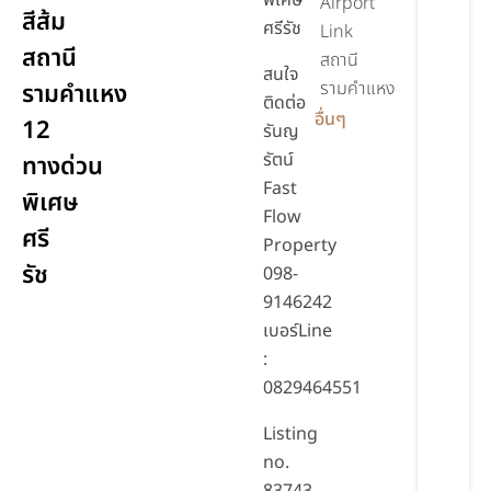
พิเศษ
Airport
สีส้ม
ศรีรัช
Link
สถานี
สถานี
สนใจ
รามคำแหง
รามคำแหง
ติดต่อ
อื่นๆ
12
รันญ
รัตน์
ทางด่วน
Fast
พิเศษ
Flow
ศรี
Property
รัช
098-
9146242
เบอร์Line
:
0829464551
Listing
no.