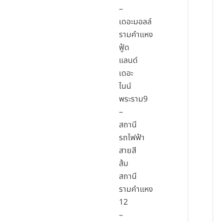
–
เดอะมอลล์
รามคำแหง
ฟู้ด
แลนด์
เดอะ
ไนน์
พระราม9
–
สถานี
รถไฟฟ้า
สายสี
ส้ม
สถานี
รามคำแหง
12
–