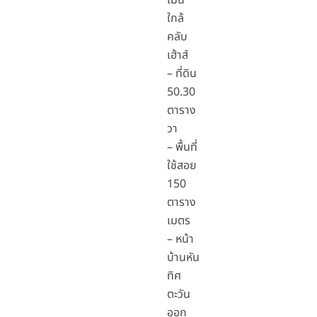
เมน
ใกล้
คลับ
เฮ้าส์
– ที่ดิน
50.30
ตาราง
วา
– พื้นที่
ใช้สอย
150
ตาราง
เมตร
– หน้า
บ้านหัน
ทิศ
ตะวัน
ออก