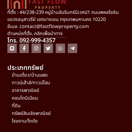
ที่ตั้ง : 44/238-239 หมู่บ้านอัมรินทร์นิเวศน์1 ถนนพหลโยธิน
แขวงอนุสาวรีย์ เขตบางเขน กรุงเทพมหานคร 10220
อีเมล.
contact@fastflowproperty.com
ตำแหน่งที่ตั้ง. คลิกเพื่อนำทาง
โทร. 092-999-4357
ประเภททรัพย์
บ้านเดี่ยว/บ้านแฝด
ทาวน์เฮ้าส์/ทาวน์โฮม
อาคารพาณิชย์
คอนโดมิเนียม
ที่ดิน
ทรัพย์สินเชิงพาณิชย์
โรงงาน/โกดัง