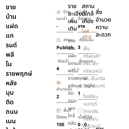
ราย
สถาน
ขาย
สิ่ง
ป้าย
ละเอียด
ที่ใกล้
บ้าน
แนะนำ
ต้องการ
อำนวย
เพิ่ม
เคียง
แฝด
-
ขาย
ความ
เติม
ไลฟ์
สะดวก
แก
สไตล์
สถานะ
ห้องนอน
ขาย
รนด์
สระ
3
Publish
บ้าน
เซ็น
พลี
ว่าย
แฝด
ทรัลเวสต์
น้ำ
ห้องน้ำ
ที่จอดรถ
โน
แกรนด์
เกต, เซ็น
4
-
เครื่อง
พลีโน
ทรัลเวสต์วิ
ราชพฤกษ์
ปรับ
ราชพฤกษ์
ลล์, เซ็นทรัล
หลัง
อากาศ
หลังมุม
อยู่ชั้น
รัตนาธิเบศร์
จำนวนชั้น
มุม
รักษา
ติด
1
โรงเรียน
2
ความ
ถนน
ติด
นนทบุรี
ปลอดภัย
เมน
ถนน
พื้นที่
24 ชม.
วิทยาลัย,
ใกล้
ใช้สอย
เนื้อที่(ไร่)
โรงเรียน
เมน
ยิม,ฟิตเนส
คลับ
150
0 - 0 -
นานาชาติ