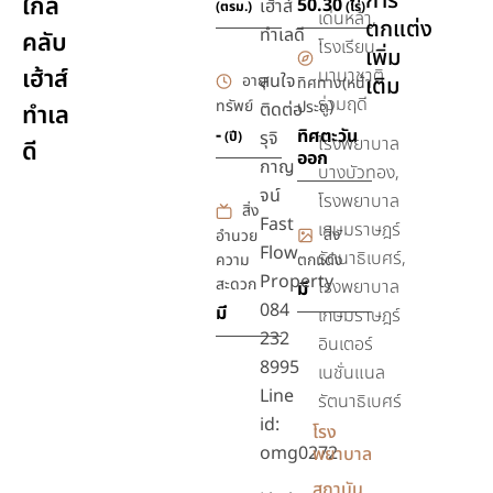
การ
ใกล้
50.30
เฮ้าส์
(ตรม.)
(ไร่)
เด่นหล้า,
ตกแต่ง
ทำเลดี
คลับ
โรงเรียน
เพิ่ม
เฮ้าส์
นานาชาติ
สนใจ
อายุ
เติม
ทิศทาง(หน้า
ร่วมฤดี
ทรัพย์
ประตู)
ติดต่อ
ทำเล
-
ทิศตะวัน
รุจิ
(ปี)
โรงพยาบาล
ดี
ออก
กาญ
บางบัวทอง,
จน์
โรงพยาบาล
สิ่ง
Fast
เกษมราษฎร์
สิ่ง
อำนวย
Flow
รัตนาธิเบศร์,
ความ
ตกแต่ง
Property
สะดวก
โรงพยาบาล
มี
084
มี
เกษมราษฎร์
232
อินเตอร์
8995
เนชั่นแนล
Line
รัตนาธิเบศร์
id:
โรง
omg0272
พยาบาล
สถาบัน