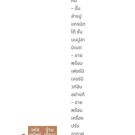
คัน
– ชั้น
ล่างปู
แกรนิต
โต้ ชั้น
บนปูลา
มิเนต
– ขาย
พร้อม
เฟอร์นิ
เจอร์บิ
วท์อิน
อย่างดี
– ขาย
พร้อม
เครื่อง
ปรับ
รหัส
บ้าน
อากาศ
ทรัพย์
เดี่ยว/