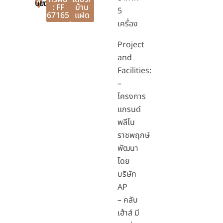
บางบัวทอง
บางบัวทอง
นนทบุรี
: FF
บ้าน
5
67165
แฝด
เครื่อง
Project
and
Facilities:
–
โครงการ
แกรนด์
พลีโน
ราชพฤกษ์
พัฒนา
โดย
บริษัท
AP
– คลับ
เฮ้าส์ มี