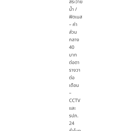
สระว่าย
น้ำ /
ฟิตเนส
– ค่า
ส่วน
กลาง
40
บาท
ต่อตา
รางวา
ต่อ
เดือน
–
CCTV
และ
รปภ.
24