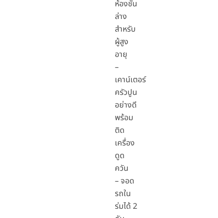
ห้องชั้น
ล่าง
สำหรับ
ผู้สูง
อายุ
–
เคาน์เตอร์
ครัวปูน
อย่างดี
พร้อม
ติด
เครื่อง
ดูด
ควัน
– จอด
รถใน
ร่มได้ 2