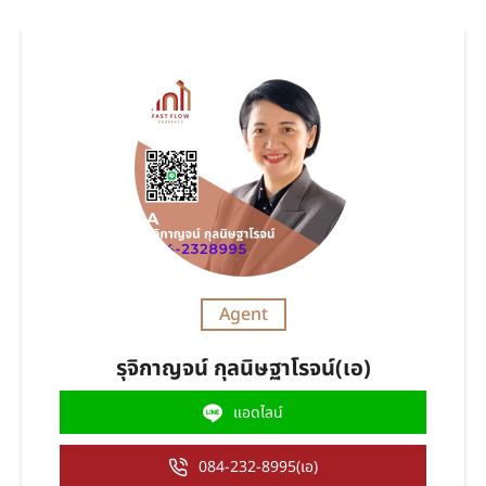
Agent
รุจิกาญจน์ กุลนิษฐาโรจน์(เอ)
แอดไลน์
084-232-8995(เอ)