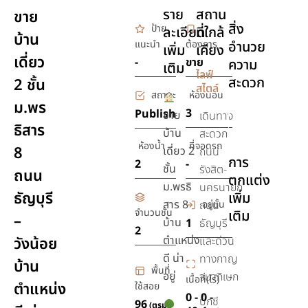
ราย
สถาน
ขาย
สิ่ง
ป้าย
ละเอียด
ที่ใกล้
บ้าน
แนะนำ
ต้องการ
อำนวย
เพิ่ม
เคียง
เดี่ยว
-
ขาย
ความ
เติม
ไลฟ์
สะดวก
2 ชั้น
สไตล์
สถานะ
ห้องนอน
ม.พร
เครื่อง
3
Publish
ขาย
เดินทาง
ธิสาร
ปรับ
บ้าน
สะดวก
อากาศ
ห้องน้ำ
ที่จอดรถ
8
เดี่ยว 2
ถนน
การ
2
-
ชั้น
รังสิต-
ถนน
ตกแต่ง
ม.พรธิ
นครนายก
ธัญบุรี
เพิ่ม
สาร 8
อยู่ชั้น
ถนน
จำนวนชั้น
เติม
–
บ้าน
1
ธัญบุรี
2
ตำแหน่ง
วังน้อย
และด่วน
ดี น่า
ทางกาญ
บ้าน
พื้นที่
อยู่
จนาภิเษก
เนื้อที่(ไร่)
ตำแหน่ง
ใช้สอย
0 - 0 -
บิ๊กซี
96
(ตรม.)