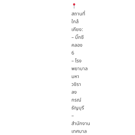
สถานที่
ใกล้
เคียง:
– บิ๊กซี
คลอง
6
– โรง
พยาบาล
มหา
วชิรา
ลง
กรณ์
ธัญบุรี
–
สำนักงาน
เทศบาล