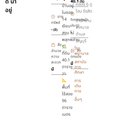
ดี น่า
40.1
(ไร่)
คลอง 6 ดู
บ้านอยู่
อยู่
โฮม รังสิต
ในซอย
อายุ
14
ทิศทาง(หน้า
สำนักงาน
ทรัพย์
ประตู)
เงียบ
เทศบาล
-
(ปี)
-
สงบ ไม่
ตำบล
พลุกพล่าน
ธัญบุรี
สิ่ง
โรง
สิ่ง
อำนวย
ที่ดิน
พยาบาล
ความ
ตกแต่ง
40.1
สถาบัน
สะดวก
มี
ตาราง
การ
มี
ศึกษา
วา
การ
เดิน
พื้นที่
ทาง
ใช้สอย
อื่นๆ
96
ตาราง
เมตร