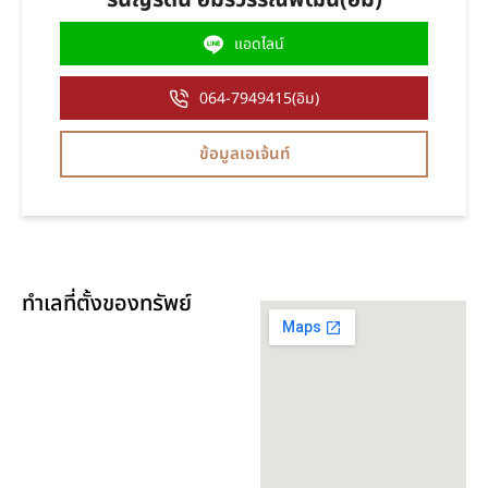
รันญรัตน์ อมรวรรณพัฒน์(อิม)
แอดไลน์
064-7949415(อิม)
ข้อมูลเอเจ้นท์
ทำเลที่ตั้งของทรัพย์