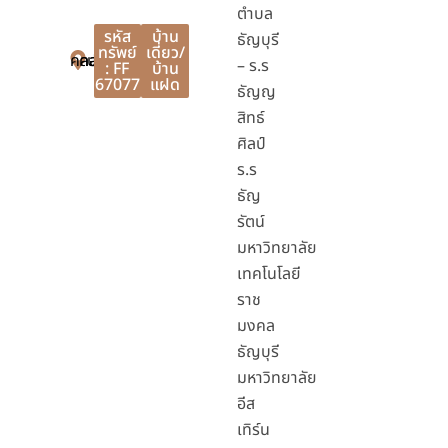
ตำบล
รหัส
บ้าน
ธัญบุรี
ทรัพย์
เดี่ยว/
คลองหลวง
คลองหลวง
ปทุมธานี
– ร.ร
: FF
บ้าน
67077
แฝด
ธัญญ
สิทธ์
ศิลป์
ร.ร
ธัญ
รัตน์
มหาวิทยาลัย
เทคโนโลยี
ราช
มงคล
ธัญบุรี
มหาวิทยาลัย
อีส
เทิร์น