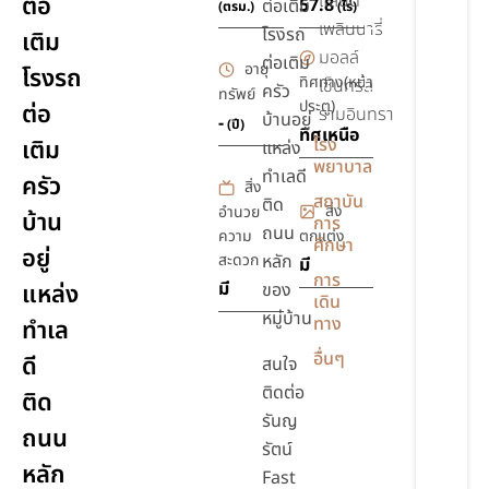
แลนด์
ต่อ
57.8
ต่อเติม
(ตรม.)
(ไร่)
เฟอร์นิเจอร์
เพลินนารี่
โรงรถ
เติม
ตกแต่ง
มอลล์
ต่อเติม
อายุ
ภายใน
โรงรถ
ทิศทาง(หน้า
เซ็นทรัล
ครัว
ทรัพย์
ประตู)
ต่อ
รามอินทรา
บ้านอยู่
-
(ปี)
ทิศเหนือ
โรง
เติม
แหล่ง
พยาบาล
ทำเลดี
ครัว
สิ่ง
สถาบัน
ติด
สิ่ง
อำนวย
บ้าน
การ
ถนน
ความ
ตกแต่ง
ศึกษา
อยู่
สะดวก
หลัก
มี
การ
มี
แหล่ง
ของ
เดิน
หมู่บ้าน
ทาง
ทำเล
อื่นๆ
ดี
สนใจ
ติดต่อ
ติด
รันญ
ถนน
รัตน์
หลัก
Fast