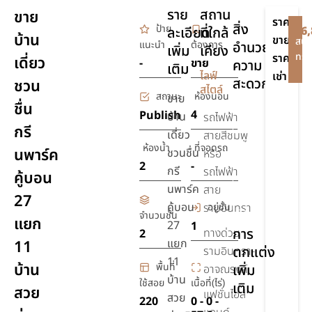
ราย
สถาน
ขาย
ราคา
สิ่ง
ป้าย
ละเอียด
ที่ใกล้
฿6,
บ้าน
ขาย
สนใ
แนะนำ
ต้องการ
อำนวย
เพิ่ม
เคียง
ทรัพ
ราคา
เดี่ยว
-
ขาย
ความ
เติม
-
ไลฟ์
เช่า
สะดวก
ชวน
สไตล์
สถานะ
ห้องนอน
ขาย
ชื่น
เครื่อง
4
Publish
บ้าน
รถไฟฟ้า
กรี
ปรับ
เดี่ยว
สายสีชมพู
อากาศ
ห้องน้ำ
ที่จอดรถ
นพาร์ค
ชวนชื่น
หรือ
2
-
รักษา
กรี
รถไฟฟ้า
คู้บอน
ความ
นพาร์ค
สาย
27
ปลอดภัย
คู้บอน
อยู่ชั้น
รามอินทรา
24 ชม.
จำนวนชั้น
แยก
27
1
การ
ทางด่วน
2
แยก
11
ตกแต่ง
รามอินทรา-
11
บ้าน
พื้นที่
เพิ่ม
อาจณรงค์
บ้าน
ใช้สอย
เนื้อที่(ไร่)
เติม
สวย
แฟชั่นไอส์
สวย
220
0 - 0 -