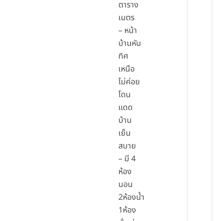
ตาราง
เมตร
– หน้า
บ้านหัน
ทิศ
เหนือ
ไม่ค่อย
โดน
แดด
บ้าน
เย็น
สบาย
– มี 4
ห้อง
นอน
2ห้องน้ำ
1ห้อง