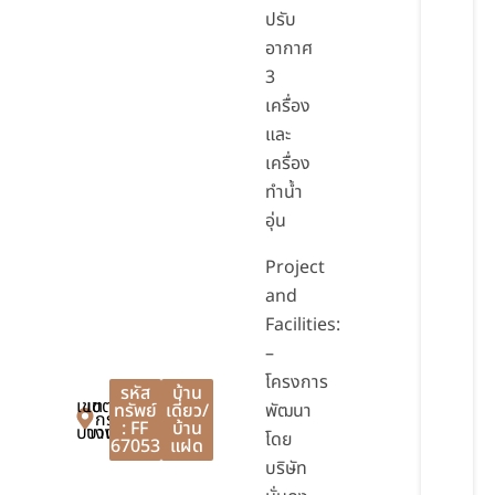
ปรับ
อากาศ
3
เครื่อง
และ
เครื่อง
ทำน้ำ
อุ่น
Project
and
Facilities:
–
โครงการ
รหัส
บ้าน
เขต
เขต
ทรัพย์
เดี่ยว/
พัฒนา
กรุงเทพมหานคร
: FF
บ้าน
บางเขน
บางเขน
โดย
67053
แฝด
บริษัท