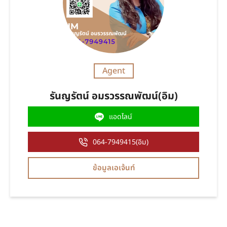
Agent
รันญรัตน์ อมรวรรณพัฒน์(อิม)
แอดไลน์
064-7949415(อิม)
ข้อมูลเอเจ้นท์