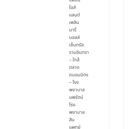
แฟชั่น
ไอส์
แลนด์
เพลิน
นารี่
มอลล์
เซ็นทรัล
รามอินทรา
– ใกล้
ตลาด
ถนอมมิตร
– โรง
พยาบาล
นพรัตน์
โรง
พยาบาล
สิน
แพทย์