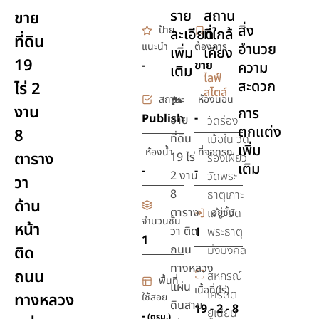
ราย
สถาน
ขาย
สิ่ง
ป้าย
ละเอียด
ที่ใกล้
ที่ดิน
แนะนำ
ต้องการ
อำนวย
เพิ่ม
เคียง
19
-
ขาย
ความ
เติม
ไลฟ์
สะดวก
ไร่ 2
สไตล์
สถานะ
ห้องนอน
🏞
งาน
การ
-
Publish
ขาย
วัดร่อง
ตกแต่ง
8
ที่ดิน
เบ้อใน วัด
เพิ่ม
ห้องน้ำ
ที่จอดรถ
ตาราง
19 ไร่
ร่องเผียว
เติม
-
-
2 งาน
วัดพระ
วา
8
ธาตุเกาะ
ด้าน
ตาราง
อยู่ชั้น
แก้ว วัด
จำนวนชั้น
หน้า
วา ติด
1
พระธาตุ
1
ถนน
ติด
มิ่งมงคล
ทางหลวง
ถนน
สหกรณ์
พื้นที่
แผ่น
เนื้อที่(ไร่)
เครดิต
ทางหลวง
ใช้สอย
ดินสาย
19 - 2 - 8
ยูเนียน
-
(ตรม.)