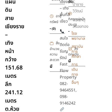
แผ่น
เชียงราย
(ไร่)
ป่าซาง
– เทิง
ดิน
วิวัฒน์
พื้นที่สี
อายุ
สาย
ทิศทาง(หน้า
พระธาตุ
เขียว
ทรัพย์
ประตู)
เชียงราย
สร้อยทอง
-
(ปี)
-
โรง
–
สนใจ
พยาบาล
เทิง
สิ่ง
ติดต่อ
สถาบัน
สิ่ง
อำนวย
หน้า
รันญ
การ
ความ
ตกแต่ง
ศึกษา
รัตน์
กว้าง
สะดวก
มี
Fast
การ
มี
151.68
เดิน
Flow
ทาง
เมตร
Property
อื่นๆ
ลึก
082-
9464551,
241.12
098-
เมตร
9146242
ต.ห้วย