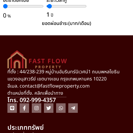
อัตราดอกเบี้ย
ระยะเวลากู้
ล้างค่า
1
0
ปี
%
ยอดผ่อนชำระ(บาท/เดือน)
ที่ตั้ง : 44/238-239 หมู่บ้านอัมรินทร์นิเวศน์1 ถนนพหลโยธิน
แขวงอนุสาวรีย์ เขตบางเขน กรุงเทพมหานคร 10220
อีเมล.
contact@fastflowproperty.com
ตำแหน่งที่ตั้ง. คลิกเพื่อนำทาง
โทร. 092-999-4357
ประเภททรัพย์