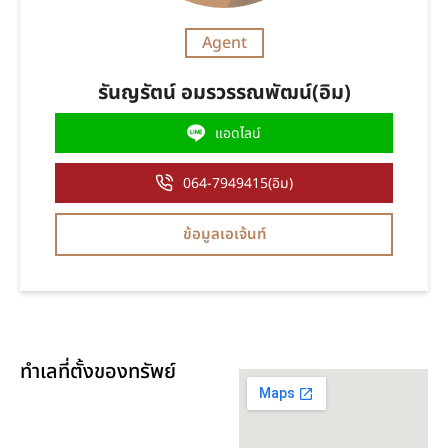
Agent
รันญรัตน์ อมรวรรณพัฒน์(อิม)
แอดไลน์
064-7949415(อิม)
ข้อมูลเอเจ้นท์
ทำเลที่ตั้งของทรัพย์