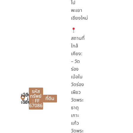
ไป
พะเยา
เชียงใหม่
สถานที่
ใกล้
เคียง:
– วัด
ร่อง
เบ้อใน
วัดร่อง
รหัส
เผียว
เมือง
เมือง
ทรัพย์
เชียงราย
ที่ดิน
วัดพระ
: FF
เชียงราย
เชียงราย
67086
ธาตุ
เกาะ
แก้ว
วัดพระ