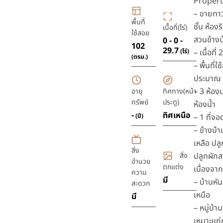
Propert
– ขายทาว
พื้นที่
ชั้น ห้องริ
เนื้อที่(ไร่)
ใช้สอย
สวนข้างบ
0 - 0 -
102
29.7
(ไร่)
– เนื้อที่
(ตรม.)
– พื้นที่ใ
ประมาณ 
– 3 ห้อง
อายุ
ทิศทาง(หน้า
ทรัพย์
ประตู)
ห้องน้ำ
-
ทิศเหนือ
(ปี)
– 1 ที่จอ
– ข้างบ้าน
เหลือ ปลู
สิ่ง
สิ่ง
ปลูกผักส
อำนวย
ตกแต่ง
เนื่องจาก
ความ
มี
– บ้านหัน
สะดวก
เหนือ
มี
– หมู่บ้
เหมาะแก่