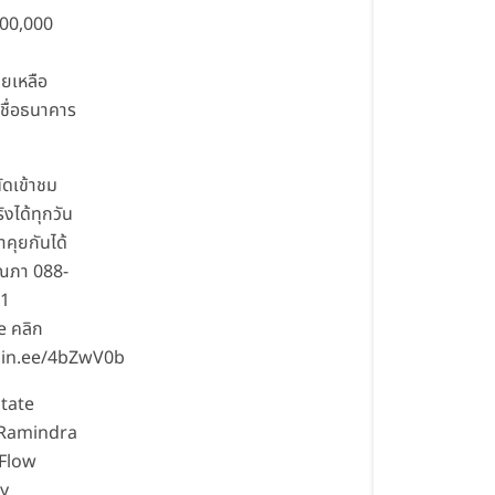
300,000
วยเหลือ
เชื่อธนาคาร
ัดเข้าชม
ิงได้ทุกวัน
คุยกันได้
ุณภา 088-
51
e คลิก
/lin.ee/4bZwV0b
state
 Ramindra
 Flow
y