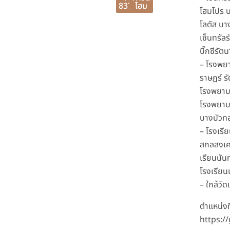
83716
โฮม
โฮมโปร 
โลตัส บา
เซ็นทรัลร
บิ๊กซีรัตน
– โรงพย
ราษฏร์ รั
โรงพยา
โรงพยาบ
บางบัวท
– โรงเรี
สกลสงเคร
เรียนนัน
โรงเรียนเ
– ใกล้วัดเ
ตำแหน่งที
https:/