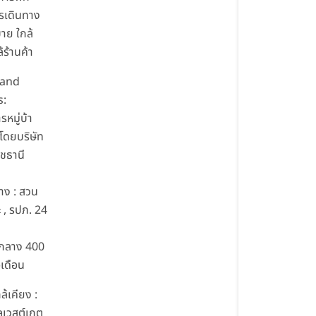
รเดินทาง
าย ใกล้
้ร้านค้า
 and
s:
หมู่บ้า
โดยบริษัท
ชธานี
าง : สวน
 , รปภ. 24
นกลาง 400
อเดือน
ล้เคียง :
ัลเวสต์เกต