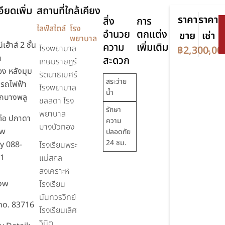
ียดเพิ่ม
สถานที่ใกล้เคียง
ราคา
ราคา
สิ่ง
การ
ไลฟ์สไตล์
โรง
อำนวย
ตกแต่ง
ขาย
เช่า
พยาบาล
เฮ้าส์ 2 ชั้น
ความ
เพิ่มเติม
โรงพยาบาล
฿2,300,00
-
า
สะดวก
เกษมราษฏร์
ง หลังมุม
รัตนาธิเบศร์
สระว่าย
ีรถไฟฟ้า
โรงพยาบาล
น้ำ
กบางพลู
ชลลดา โรง
รักษา
พยาบาล
ต่อ ปภาดา
ความ
บางบัวทอง
ow
ปลอดภัย
24 ชม.
y 088-
โรงเรียนพระ
51
แม่สกล
สงเคราะห์
ow
โรงเรียน
นันทวรวิทย์
 no. 83716
โรงเรียนเลิศ
วินิต