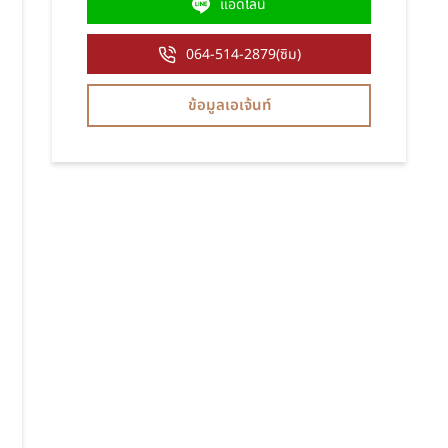
แอดไลน์
064-514-2879(ซิม)
ข้อมูลเอเจ้นท์