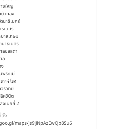
บางใหญ่
งบัวทอง
ัตนาธิเบศร์
าธิเบศร์
าบาลเกษม
ตนาธิเบศร์
บาลชลลดา
าล
อง
ยนพระแม่
าะห์ โรง
ทวรวิทย์
ลิศวินิต
ล่งเน่ยยี่ 2
่ตั้ง
/goo.gl/maps/js9iJNpAzEwQp8Su6