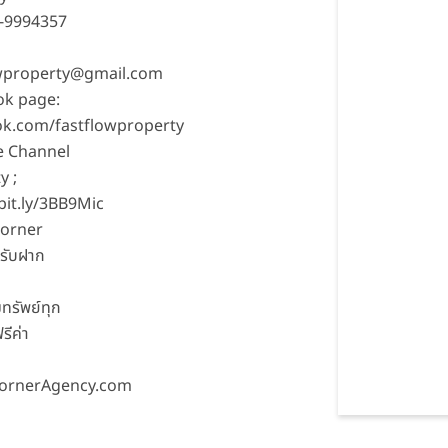
2-9994357
owproperty@gmail.com
ok page:
k.com/fastflowproperty
e Channel
y ;
/bit.ly/3BB9Mic
corner
รับฝาก
มทรัพย์ทุก
รีค่า
CornerAgency.com