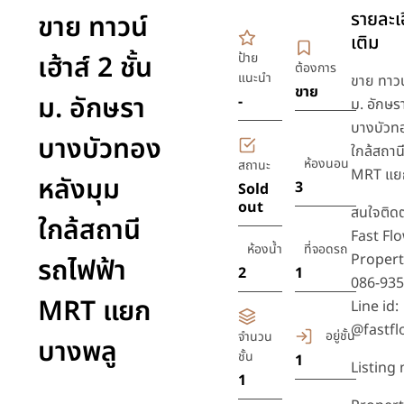
รายละเอ
ขาย ทาวน์
เติม
เฮ้าส์ 2 ชั้น
ป้าย
ต้องการ
แนะนำ
ขาย ทาวน์
ขาย
ม. อักษรา
-
ม. อักษร
บางบัวทอ
บางบัวทอง
ใกล้สถาน
ห้องนอน
สถานะ
MRT แย
หลังมุม
3
Sold
out
สนใจติด
ใกล้สถานี
Fast Fl
ห้องน้ำ
ที่จอดรถ
Propert
รถไฟฟ้า
2
1
086-93
MRT แยก
Line id:
@fastfl
อยู่ชั้น
จำนวน
บางพลู
ชั้น
1
Listing
1