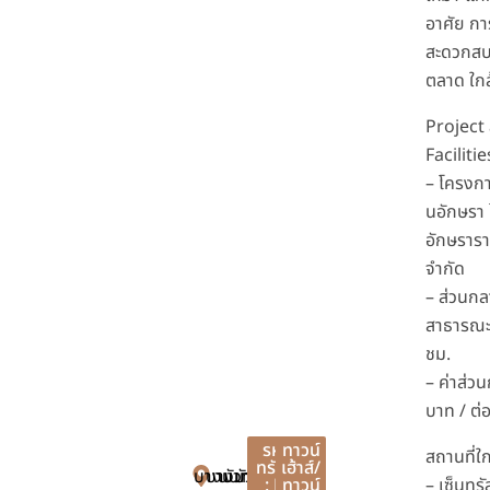
อาศัย กา
สะดวกสบ
ตลาด ใกล
Project
Facilitie
– โครงการ
นอักษรา 
อักษรารา
จำกัด
– ส่วนกล
สาธารณะ
ชม.
– ค่าส่ว
บาท / ต่
รหัส
ทาวน์
สถานที่ใก
ทรัพย์
เฮ้าส์/
บางบัวทอง
บางบัวทอง
นนทบุรี
: FF
ทาวน์
– เซ็นทร