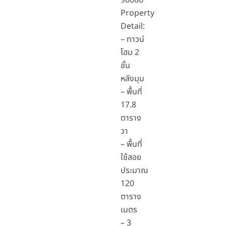
90086
Property
Detail:
– ทาวน์
โฮม 2
ชั้น
หลังมุม
– พื้นที่
17.8
ตาราง
วา
– พื้นที่
ใช้สอย
ประมาณ
120
ตาราง
เมตร
– 3