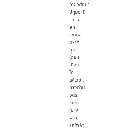
อาชีวศึกษา
ปทุมธานี
– ทาง
ยก
ระดับอุ
ตราภิ
มุข
(ดอน
เมือง
โท
ลล์เวย์),
ทางด่วน
อุดร
รัถยา
(บาง
พูน),
รถไฟฟ้า