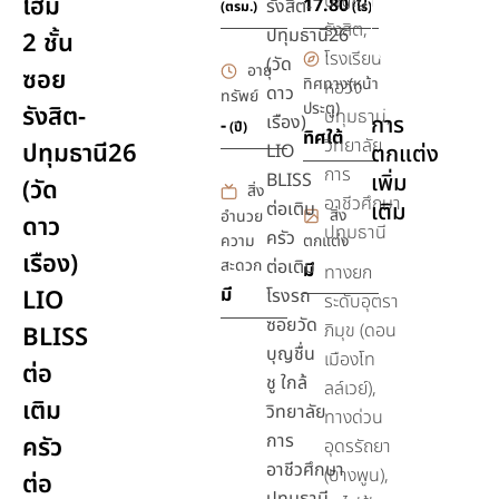
ปัญญา
โฮม
17.80
รังสิต-
(ตรม.)
(ไร่)
รังสิต,
ชุด
ปทุมธานี26
2 ชั้น
สุขภัณฑ์
โรงเรียน
(วัด
อายุ
ซอย
ทิศทาง(หน้า
หอวัง
ดาว
ยิม,ฟิตเนส
ทรัพย์
ประตู)
รังสิต-
ปทุมธานี,
เรือง)
การ
-
(ปี)
ทิศใต้
วิทยาลัย
ปทุมธานี26
LIO
ตกแต่ง
การ
BLISS
เพิ่ม
(วัด
สิ่ง
อาชีวศึกษา
ต่อเติม
เติม
สิ่ง
อำนวย
ดาว
ปทุมธานี
ครัว
ความ
ตกแต่ง
เรือง)
สะดวก
ต่อเติม
มี
ทางยก
มี
LIO
โรงรถ
ระดับอุตรา
ซอยวัด
ภิมุข (ดอน
BLISS
บุญชื่น
เมืองโท
ต่อ
ชู ใกล้
ลล์เวย์),
เติม
วิทยาลัย
ทางด่วน
การ
ครัว
อุดรรัถยา
อาชีวศึกษา
(บางพูน),
ต่อ