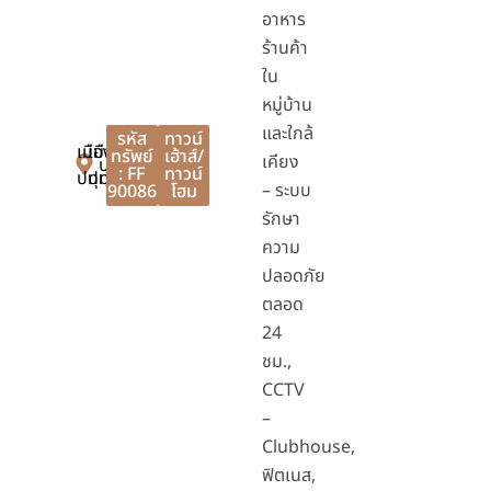
อาหาร
ร้านค้า
ใน
หมู่บ้าน
และใกล้
รหัส
ทาวน์
เมือง
เมือง
ทรัพย์
เฮ้าส์/
เคียง
ปทุมธานี
: FF
ทาวน์
ปทุมธานี
ปทุมธานี
– ระบบ
90086
โฮม
รักษา
ความ
ปลอดภัย
ตลอด
24
ชม.,
CCTV
–
Clubhouse,
ฟิตเนส,