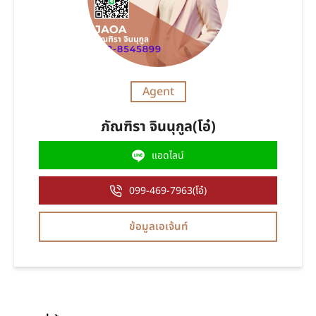
Agent
ภัณฑิรา จินนุกูล(โอ๋)
แอดไลน์
099-469-7963(โอ๋)
ข้อมูลเอเจ้นท์