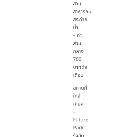
สวน
สาธารณะ,
สระว่าย
น้ำ
– ค่า
ส่วน
กลาง
700
บาทต่อ
เดือน
สถานที่
ใกล้
เคียง:
–
Future
Park
รังสิต,