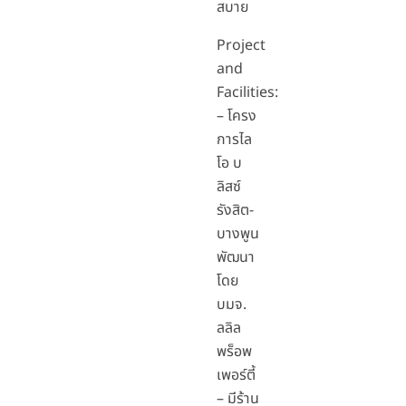
สบาย
Project
and
Facilities:
– โครง
การไล
โอ บ
ลิสซ์
รังสิต-
บางพูน
พัฒนา
โดย
บมจ.
ลลิล
พร็อพ
เพอร์ตี้
– มีร้าน