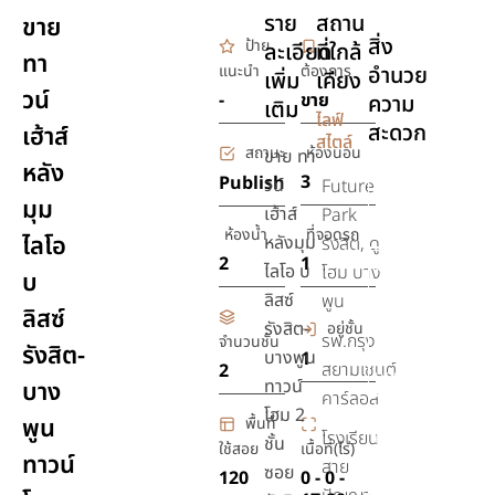
ราย
สถาน
ขาย
สิ่ง
ป้าย
ละเอียด
ที่ใกล้
ทา
แนะนำ
ต้องการ
อำนวย
เพิ่ม
เคียง
วน์
-
ขาย
ความ
เติม
ไลฟ์
สะดวก
เฮ้าส์
สไตล์
สถานะ
ห้องนอน
ขาย ทา
หลัง
สระ
3
Publish
วน์
Future
มุม
ว่าย
เฮ้าส์
Park
น้ำ
ห้องน้ำ
ที่จอดรถ
ไลโอ
หลังมุม
รังสิต, ดู
2
1
เครื่อง
ไลโอ บ
โฮม บาง
บ
ปรับ
ลิสซ์
พูน
ลิสซ์
อากาศ
รังสิต-
อยู่ชั้น
รพ.กรุง
จำนวนชั้น
รังสิต-
เตียง
บางพูน
1
สยามเซนต์
2
นอน
ทาวน์
บาง
คาร์ลอส
โฮม 2
รักษา
พูน
พื้นที่
โรงเรียน
ความ
ชั้น
ใช้สอย
เนื้อที่(ไร่)
ทาวน์
ปลอดภัย
สาย
ซอย
120
0 - 0 -
24 ชม.