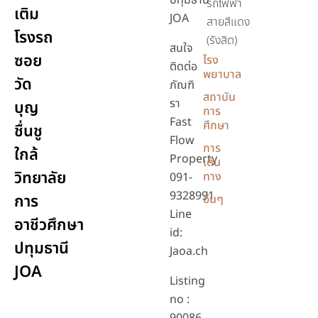
ปทุมธานี
รถไฟฟ้า
เติม
JOA
สายสีแดง
โรงรถ
(รังสิต)
สนใจ
ซอย
โรง
ติดต่อ
พยาบาล
วัด
ภัณฑิ
สถาบัน
รา
บุญ
การ
Fast
ศึกษา
ชื่นชู
Flow
การ
ใกล้
Property
เดิน
วิทยาลัย
ทาง
091-
9328991
การ
อื่นๆ
Line
อาชีวศึกษา
id:
ปทุมธานี
Jaoa.ch
JOA
Listing
no :