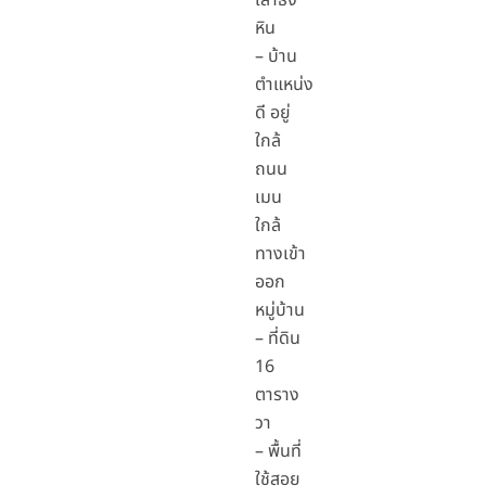
เสาธง
หิน
– บ้าน
ตำแหน่ง
ดี อยู่
ใกล้
ถนน
เมน
ใกล้
ทางเข้า
ออก
หมู่บ้าน
– ที่ดิน
16
ตาราง
วา
– พื้นที่
ใช้สอย