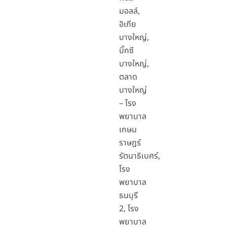
มอลล์,
อิเกีย
บางใหญ่,
บิ๊กซี
บางใหญ่,
ตลาด
บางใหญ่
– โรง
พยาบาล
เกษม
ราษฎร์
รัตนาธิเบศร์,
โรง
พยาบาล
ธนบุรี
2, โรง
พยาบาล