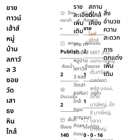
ราย
สถาน
ขาย
สิ่ง
ป้าย
ละเอียด
ที่ใกล้
ทาวน์
แนะนำ
ต้องการ
อำนวย
เพิ่ม
เคียง
เฮ้าส์
-
ขาย
ความ
เติม
ไลฟ์
สะดวก
หมู่
สไตล์
สถานะ
ห้องนอน
ขาย ทา
บ้าน
การ
2
Publish
วน์เฮ้าส์
MRT สาม
ตกแต่ง
ลภาวั
หมู่บ้าน
แยกบางใหญ่
เพิ่ม
ห้องน้ำ
ที่จอดรถ
ล 3
ลภาวัล
เซ็นทรัล
เติม
2
1
3 ซอย
ซอย
เวสต์เกต,
วัดเสา
เฟอร์นิเจอร์
พลัส มอลล์,
วัด
ธงหิน
อยู่ชั้น
อิเกีย
จำนวนชั้น
เสา
ใกล้
1
บางใหญ่, บิ๊ก
2
ถนน
ธง
ซี บางใหญ่,
กาญจนา
หิน
พื้นที่
ตลาด
ภิเษก
ใช้สอย
เนื้อที่(ไร่)
บางใหญ่
ใกล้
ถนน
140
0 - 0 - 16