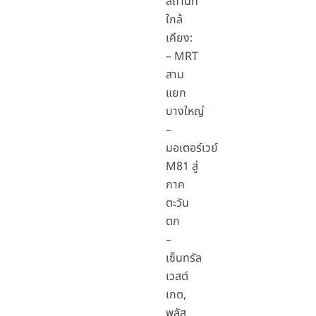
สถานที่
ใกล้
เคียง:
– MRT
สาม
แยก
บางใหญ่
–
มอเตอร์เวย์
M81 สู่
ภาค
ตะวัน
ตก
–
เซ็นทรัล
เวสต์
เกต,
พลัส