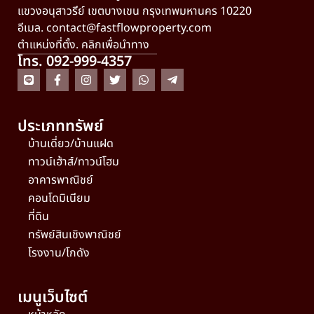
แขวงอนุสาวรีย์ เขตบางเขน กรุงเทพมหานคร 10220
อีเมล.
contact@fastflowproperty.com
ตำแหน่งที่ตั้ง. คลิกเพื่อนำทาง
โทร. 092-999-4357
ประเภททรัพย์
บ้านเดี่ยว/บ้านแฝด
ทาวน์เฮ้าส์/ทาวน์โฮม
อาคารพาณิชย์
คอนโดมิเนียม
ที่ดิน
ทรัพย์สินเชิงพาณิชย์
โรงงาน/โกดัง
เมนูเว็บไซต์