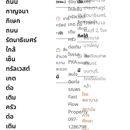
โรงพยาบาล
ถนน
รัตนาธิเบศร์
(ตรม.)
(ไร่)
เกษมราษฎร์
ใกล้เซ็น
กาญจนา
รัตนาธิเบศร์,
ทรัลเวสต์
อายุ
ภิเษก
ทิศทาง(หน้า
โรงพยาบาล
เกต ต่อ
ทรัพย์
ประตู)
ถนน
ธนบุรี 2, โรง
เติม
-
(ปี)
ทิศใต้
พยาบาล
รัตนาธิเบศร์
ครัว
บางใหญ่
ต่อเติม
ใกล้
สิ่ง
โรงรถ
โรงเรียนเทพ
สิ่ง
อำนวย
เซ็น
PKA
ความ
ตกแต่ง
สิรินทร์
ทรัลเวสต์
สะดวก
มี
นนทบุรี,
สนใจ
มี
เกต
โรงเรียนเด่น
ติดต่อ
หล้า
ต่อ
รณพร
โรง
เติม
Fast
พยาบาล
Flow
ครัว
สถาบัน
Property
การ
ต่อ
097-
ศึกษา
เติม
1286798