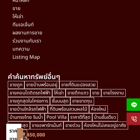
หน้าหลัก
ขาย
ให้เช่า
ทีมเอเจ้นท์
ผลงานการขาย
ร่วมงานกับเรา
บทความ
Listing Map
คำค้นหาทรัพย์อื่นๆ
ขายถูก
ขายบ้านพร้อมอยู่
ขายที่ดินแปลงสวย
ขายคอนโดติดรถไฟฟ้า
ให้เช่า
ขายตึกแถว
ขาย
ขายโรงงาน
ขายถูกสุดในโครงการ
ชั้นบนสุด
ขายขาดทุน
ขายบ้านใกล้รถไฟฟ้า
ที่ดินพร้อมสวนผลไม้
ห้องใหม่
บ้านทรงไทย ริมน้ำ
Pool Villa
ราคาดีที่สุด
บ้านชั้นเดียว
ขายถูกสุด
ขายอพาร์ทเม้นท์
ขายด่วน
ห้องใหม่ไม่เคยอยู่อาศัย
ราคา
villagio
฿1,450,000
ขาย
สนใจ