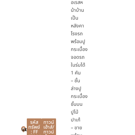
อเรสห
น้าบ้าน
เป็น
หลังคา
โรงรถ
พร้อมปู
กระเบื้อง
จอดรถ
ในร่มได้
1 คัน
– ชั้น
ล่างปู
กระเบื้อง
ชั้นบน
ปูไม้
ปาเก้
รหัส
ทาวน์
ทรัพย์
เฮ้าส์/
– ขาย
บางใหญ่
บางใหญ่
นนทบุรี
: FF
ทาวน์