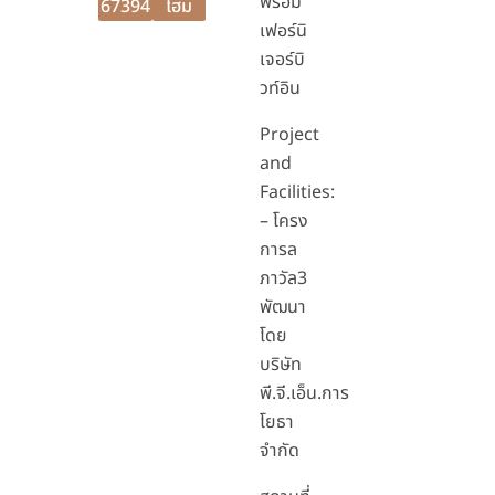
พร้อม
67394
โฮม
เฟอร์นิ
เจอร์บิ
วท์อิน
Project
and
Facilities:
– โครง
การล
ภาวัล3
พัฒนา
โดย
บริษัท
พี.จี.เอ็น.การ
โยธา
จำกัด