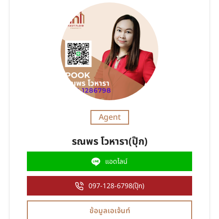
Agent
รณพร โวหารา(ปุ๊ก)
แอดไลน์
097-128-6798(ปุ๊ก)
ข้อมูลเอเจ้นท์