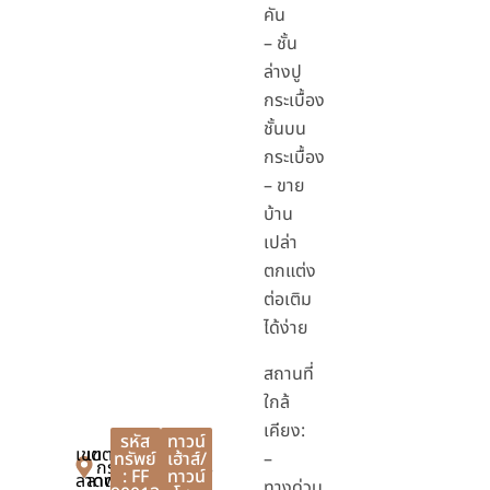
คัน
– ชั้น
ล่างปู
กระเบื้อง
ชั้นบน
กระเบื้อง
– ขาย
บ้าน
เปล่า
ตกแต่ง
ต่อเติม
ได้ง่าย
สถานที่
ใกล้
เคียง:
รหัส
ทาวน์
เขต
เขต
ทรัพย์
เฮ้าส์/
–
กรุงเทพมหานคร
: FF
ทาวน์
ลาดพร้าว
ลาดพร้าว
ทางด่วน