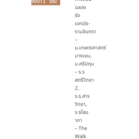
90013
โฮม
ฉลอง
รัช
เอกมัย-
รามอินทรา
–
ม.เกษตรศาสตร์
บางเขน,
ม.ศรีปทุม
– ร.ร
สตรีวิทยา
2,
ร.ร.สาร
วิทยา,
ร.รโสม
าภา
– The
Walk