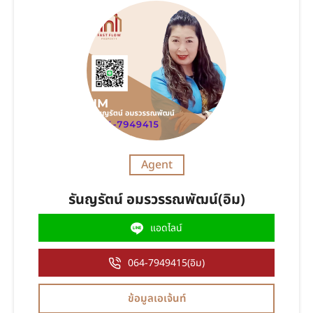
Agent
รันญรัตน์ อมรวรรณพัฒน์(อิม)
แอดไลน์
064-7949415(อิม)
ข้อมูลเอเจ้นท์