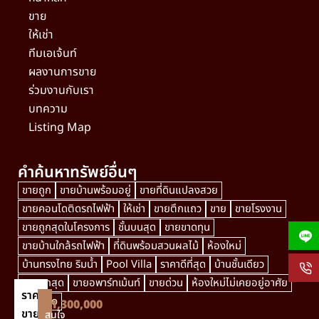
ขาย
ให้เช่า
ทีมเอเจ้นท์
ผลงานการขาย
ร่วมงานกับเรา
บทความ
Listing Map
คำค้นหาทรัพย์อื่นๆ
ขายถูก
ขายบ้านพร้อมอยู่
ขายที่ดินแปลงสวย
ขายคอนโดติดรถไฟฟ้า
ให้เช่า
ขายตึกแถว
ขาย
ขายโรงงาน
ขายถูกสุดในโครงการ
ชั้นบนสุด
ขายขาดทุน
ขายบ้านใกล้รถไฟฟ้า
ที่ดินพร้อมสวนผลไม้
ห้องใหม่
บ้านทรงไทย ริมน้ำ
Pool Villa
ราคาดีที่สุด
บ้านชั้นเดียว
ขายถูกสุด
ขายอพาร์ทเม้นท์
ขายด่วน
ห้องใหม่ไม่เคยอยู่อาศัย
ราคา
villagio
฿1,300,000
ขาย
สนใจ