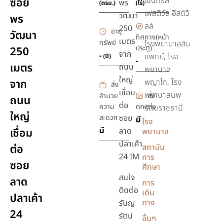
เซ็นทรัล
ซอย
พร
(ตรม.)
(ไร่)
เฟสติวัล อีสต์วิ
วัฒนา
พร
ลล์
250
อายุ
วัฒนา
ทิศทาง(หน้า
เมตร
ทรัพย์
โรงพยาบาลสิน
ประตู)
250
จาก
-
แพทย์, โรง
(ปี)
-
เมตร
ถนน
พยาบาล
ใหญ่
จาก
พญาไท, โรง
สิ่ง
เชื่อม
พยาบาลนพ
สิ่ง
อำนวย
ถนน
ต่อ
ความ
ตกแต่ง
รัตนราชธานี
ใหญ่
สะดวก
ซอย
มี
โรง
มี
เชื่อม
ลาด
พยาบาล
ปลาเค้า
ต่อ
สถาบัน
24 IM
การ
ซอย
ศึกษา
สนใจ
ลาด
การ
ติดต่อ
เดิน
ปลาเค้า
ทาง
รันญ
24
รัตน์
อื่นๆ