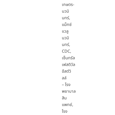
เกษตร-
นวมิ
นทร์,
แม็กซ์
แวลู
นวมิ
นทร์,
CDC,
เซ็นทรัล
เฟสติวัล
อีสต์วิ
ลล์
– โรง
พยาบาล
สิน
แพทย์,
โรง