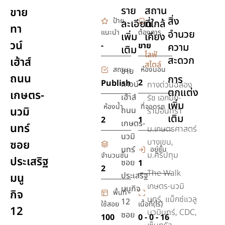
ราย
สถาน
ขาย
สิ่ง
ป้าย
ละเอียด
ที่ใกล้
ทา
แนะนำ
ต้องการ
อำนวย
เพิ่ม
เคียง
วน์
-
ขาย
ความ
เติม
ไลฟ์
สะดวก
เฮ้าส์
สไตล์
สถานะ
ห้องนอน
ขาย
ถนน
การ
2
Publish
ทาวน์
ทางด่วนฉลอง
ตกแต่ง
เกษตร-
เฮ้าส์
รัช เอกมัย-
เพิ่ม
ห้องน้ำ
ที่จอดรถ
นวมิ
ถนน
รามอินทรา
เติม
2
1
เกษตร-
นทร์
ม.เกษตรศาสตร์
นวมิ
บางเขน,
ซอย
นทร์
อยู่ชั้น
ม.ศรีปทุม
จำนวนชั้น
ประเสริฐ
ซอย
1
2
The Walk
ประเสริฐ
มนู
เกษตร-นวมิ
มนูกิจ
กิจ
พื้นที่
นทร์, แม็กซ์แวลู
12
ใช้สอย
เนื้อที่(ไร่)
12
นวมินทร์, CDC,
ซอย
100
0 - 0 - 16