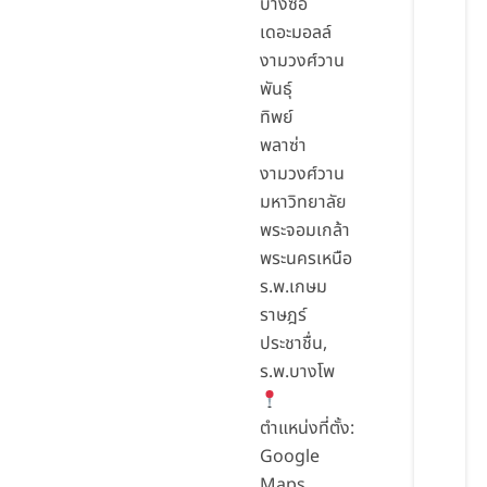
บางซื่อ
เดอะมอลล์
งามวงศ์วาน
พันธุ์
ทิพย์
พลาซ่า
งามวงศ์วาน
มหาวิทยาลัย
พระจอมเกล้า
พระนครเหนือ
ร.พ.เกษม
ราษฎร์
ประชาชื่น,
ร.พ.บางโพ
ตำแหน่งที่ตั้ง:
Google
Maps