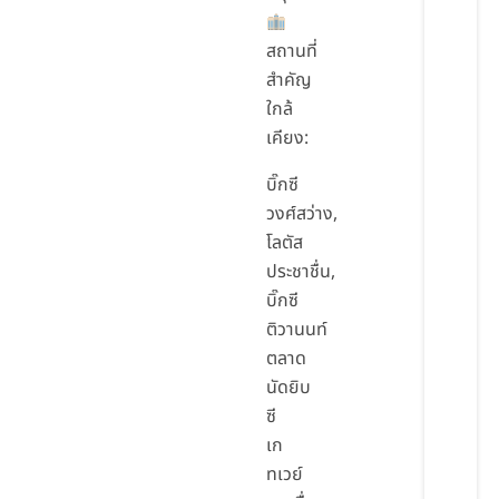
สถานที่
สำคัญ
ใกล้
เคียง:
บิ๊กซี
วงศ์สว่าง,
โลตัส
ประชาชื่น,
บิ๊กซี
ติวานนท์
ตลาด
นัดยิบ
ซี
เก
ทเวย์