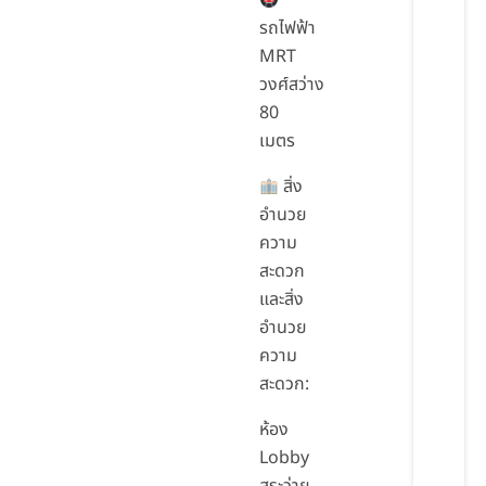
รถไฟฟ้า
MRT
วงศ์สว่าง
80
เมตร
สิ่ง
อำนวย
ความ
สะดวก
และสิ่ง
อำนวย
ความ
สะดวก:
ห้อง
Lobby