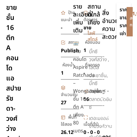
ราย
สถาน
ขาย
ราคา
สิ่ง
ป้าย
ละเอียด
ที่ใกล้
฿1,
ชั้น
ขาย
สนใ
แนะนำ
ต้องการ
อำนวย
เพิ่ม
เคียง
ทรัพ
ราคา
16
-
ขาย
ความ
เติม
-
ไลฟ์
เช่า
สะดวก
ตึก
สไตล์
สถานะ
ห้องนอน
A
สระ
1
Publish
ขาย
บิ๊กซี
คอน
ว่าย
คอนโด
วงศ์สว่าง ,
น้ำ
ห้องน้ำ
ที่จอดรถ
โด
Aspire
โลตัส
1
-
เครื่อง
Ratchada
ประชาชื่น,
แอ
ปรับ
–
บิ๊กซี
สปาย
อากาศ
Wongsawang
อยู่ชั้น
ติวานนท์ •
จำนวนชั้น
รัช
รักษา
ชั้น 16
16
ตลาดนัดยิบ
27
ความ
ตึก A
ดา-
ซี
ปลอดภัย
เพียง
วงศ์
พื้นที่
24 ชม.
เดอะมอลล์
80
ใช้สอย
เนื้อที่(ไร่)
งามวงศ์วาน
ว่าง
ยิม,ฟิตเนส
เมตร
26.12
0 - 0 - 0