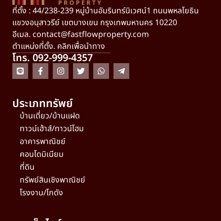
ที่ตั้ง : 44/238-239 หมู่บ้านอัมรินทร์นิเวศน์1 ถนนพหลโยธิน
แขวงอนุสาวรีย์ เขตบางเขน กรุงเทพมหานคร 10220
อีเมล.
contact@fastflowproperty.com
ตำแหน่งที่ตั้ง. คลิกเพื่อนำทาง
โทร. 092-999-4357
ประเภททรัพย์
บ้านเดี่ยว/บ้านแฝด
ทาวน์เฮ้าส์/ทาวน์โฮม
อาคารพาณิชย์
คอนโดมิเนียม
ที่ดิน
ทรัพย์สินเชิงพาณิชย์
โรงงาน/โกดัง