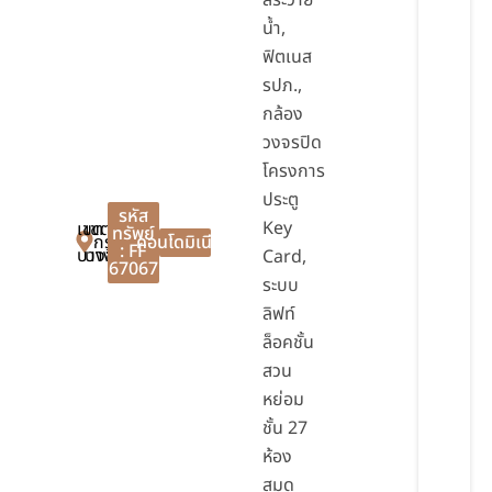
สระว่าย
น้ำ,
ฟิตเนส
รปภ.,
กล้อง
วงจรปิด
โครงการ
ประตู
รหัส
Key
เขต
เขต
ทรัพย์
กรุงเทพมหานคร
คอนโดมิเนียม
: FF
บางซื่อ
บางซื่อ
Card,
67067
ระบบ
ลิฟท์
ล็อคชั้น
สวน
หย่อม
ชั้น 27
ห้อง
สมุด