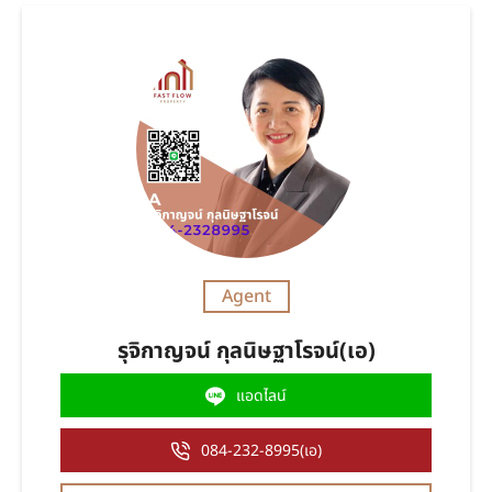
Agent
รุจิกาญจน์ กุลนิษฐาโรจน์(เอ)
แอดไลน์
084-232-8995(เอ)