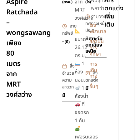
การ
พันธุ์ทิพย์
Aspire
จาก
(ตรม.)
(ไร่)
ตกแต่ง
พลาซ่า
MRT
Ratchada
เพิ่ม
งามวงศ์วาน
วงศ์สว่าง
–
เติม
ทิศทาง(หน้า
โรง
อายุ
ประตู)
wongsawang
พยาบาล
ทรัพย์
ทิศตะวัน
ขนาด
-
สถาบัน
เพียง
(ปี)
ตกเฉียง
26.12
การ
เหนือ
80
ศึกษา
ตร.ม.
เมตร
1
การ
สิ่ง
เดิน
ห้อง
จาก
สิ่ง
อำนวย
ทาง
นอน,
ความ
ตกแต่ง
MRT
อื่นๆ
สะดวก
1
มี
วงศ์สว่าง
มี
ห้องน้ำ
ที่
จอดรถ
1 คัน
เฟอร์นิเจอร์