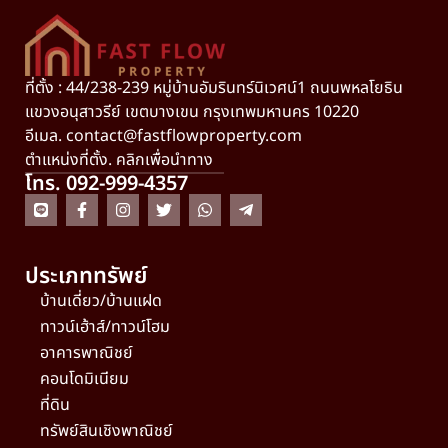
ที่ตั้ง : 44/238-239 หมู่บ้านอัมรินทร์นิเวศน์1 ถนนพหลโยธิน
แขวงอนุสาวรีย์ เขตบางเขน กรุงเทพมหานคร 10220
อีเมล.
contact@fastflowproperty.com
ตำแหน่งที่ตั้ง. คลิกเพื่อนำทาง
โทร. 092-999-4357
ประเภททรัพย์
บ้านเดี่ยว/บ้านแฝด
ทาวน์เฮ้าส์/ทาวน์โฮม
อาคารพาณิชย์
คอนโดมิเนียม
ที่ดิน
ทรัพย์สินเชิงพาณิชย์