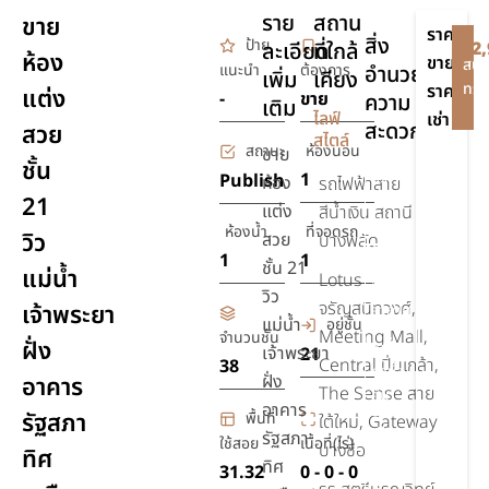
ราย
สถาน
ขาย
ราคา
สิ่ง
ป้าย
ละเอียด
ที่ใกล้
฿2,
ห้อง
ขาย
สนใ
แนะนำ
ต้องการ
อำนวย
เพิ่ม
เคียง
ทรัพ
ราคา
แต่ง
-
ขาย
ความ
เติม
-
ไลฟ์
เช่า
สะดวก
สวย
สไตล์
สถานะ
ห้องนอน
ขาย
ชั้น
สระ
1
Publish
ห้อง
รถไฟฟ้าสาย
21
ว่าย
แต่ง
สีน้ำเงิน สถานี
น้ำ
ห้องน้ำ
ที่จอดรถ
วิว
สวย
บางพลัด
1
1
เครื่อง
ชั้น 21
แม่น้ำ
Lotus
ปรับ
วิว
จรัญสนิทวงศ์,
เจ้าพระยา
อากาศ
แม่น้ำ
อยู่ชั้น
Meeting Mall,
จำนวนชั้น
ฝั่ง
เครื่อง
เจ้าพระยา
21
Central ปิ่นเกล้า,
38
ทำน้ำ
ฝั่ง
อาคาร
The Sense สาย
อุ่น
อาคาร
รัฐสภา
พื้นที่
ใต้ใหม่, Gateway
เตียง
รัฐสภา
ใช้สอย
เนื้อที่(ไร่)
บางซื่อ
ทิศ
นอน
ทิศ
31.32
0 - 0 - 0