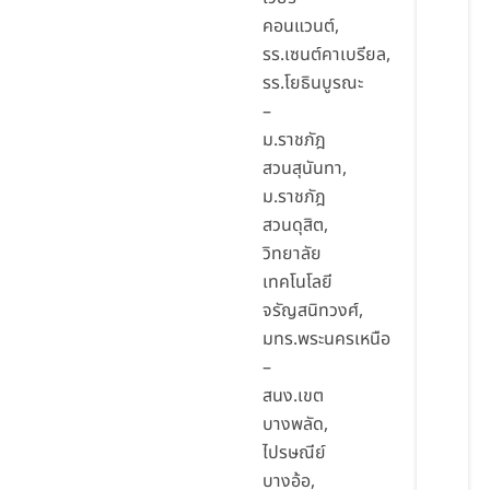
คอนแวนต์,
รร.เซนต์คาเบรียล,
รร.โยธินบูรณะ
–
ม.ราชภัฎ
สวนสุนันทา,
ม.ราชภัฎ
สวนดุสิต,
วิทยาลัย
เทคโนโลยี
จรัญสนิทวงศ์,
มทร.พระนครเหนือ
–
สนง.เขต
บางพลัด,
ไปรษณีย์
บางอ้อ,