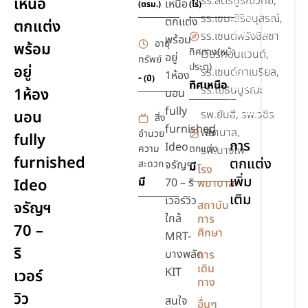
รร.สตรีบูรณวิทย์,
เหนือ
เหนือ
รักษา
(ตรม.)
(ไร่)
รร.เขมะสิริอนุสรณ์,
ความ
ตกแต่ง
ตกแต่ง
ปลอดภัย
รร.เซนต์ฟรังซิสซา
พร้อม
อายุ
พร้อม
24 ชม.
ทิศทาง(หน้า
เวียร์คอนแวนต์,
อยู่
ทรัพย์
ประตู)
อยู่
รร.เซนต์คาเบรียล,
ชุด
1ห้อง
-
(ปี)
ทิศเหนือ
เครื่อง
รร.โยธินบูรณะ
1ห้อง
นอน
ครัว
fully
นอน
รพ.ยันฮี, รพ.วชิร
สิ่ง
ยิม,ฟิตเนส
furnished
พยาบาล,
สิ่ง
อำนวย
fully
การ
Ideo
ความ
ตกแต่ง
รพ.บางโพ
furnished
ตกแต่ง
สะดวก
จรัญฯ
มี
โรง
เพิ่ม
มี
Ideo
70 – ริ
พยาบาล
เติม
เวอร์วิว
จรัญฯ
สถาบัน
ใกล้
การ
70 –
เฟอร์นิเจอร์
ศึกษา
MRT-
ริ
บางพลัด
การ
เดิน
KIT
เวอร์
ทาง
วิว
สนใจ
อื่นๆ