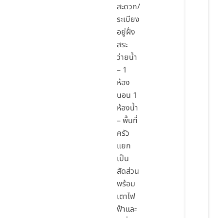
สะดวก/
ระเบียง
อยู่ฝั่ง
สระ
ว่ายน้ำ
– 1
ห้อง
นอน 1
ห้องน้ำ
– พื้นที่
ครัว
แยก
เป็น
สัดส่วน
พร้อม
เตาไฟ
ฟ้าและ