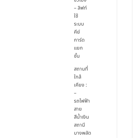
ชั่วโมง
– ลิฟท์
ใช้
ระบบ
คีย์
การ์ด
แยก
ชั้น
สถานที่
ใกล้
เคียง :
–
รถไฟฟ้า
สาย
สีน้ำเงิน
สถานี
บางพลัด