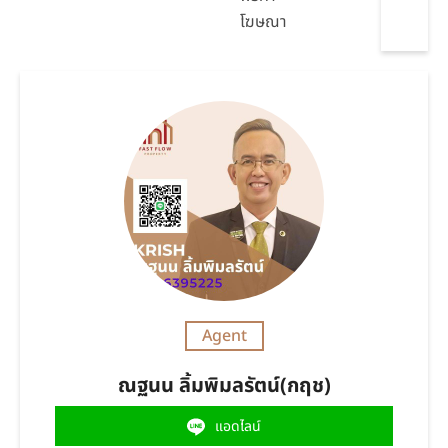
โฆษณา
Agent
ณฐนน ลิ้มพิมลรัตน์(กฤช)
แอดไลน์