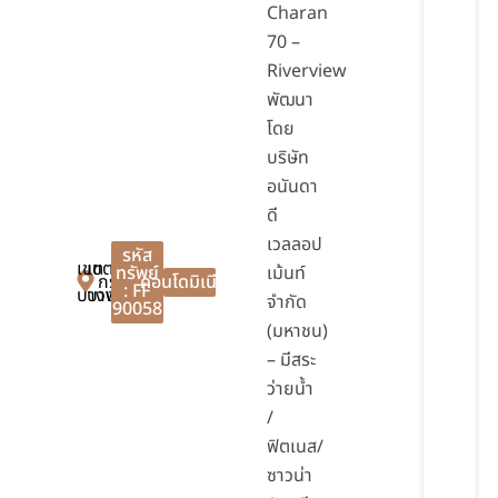
Charan
70 –
Riverview
พัฒนา
โดย
บริษัท
อนันดา
ดี
เวลลอป
รหัส
เขต
เขต
ทรัพย์
เม้นท์
กรุงเทพมหานคร
คอนโดมิเนียม
: FF
บางพลัด
บางพลัด
จำกัด
90058
(มหาชน)
– มีสระ
ว่ายน้ำ
/
ฟิตเนส/
ซาวน่า