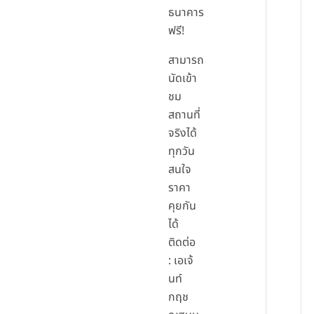
ธนาคาร
ฟรี!
สามารถ
นัดเข้า
ชม
สถานที่
จริงได้
ทุกวัน
สนใจ
ราคา
คุยกัน
ได้
ติดต่อ
: เอเจ้
นท์
กฤช