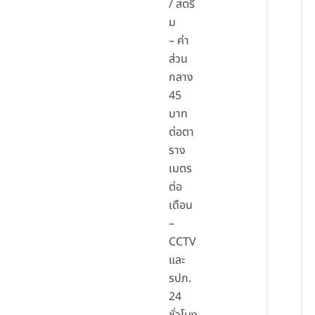
/ สตรี
ม
– ค่า
ส่วน
กลาง
45
บาท
ต่อตา
ราง
เมตร
ต่อ
เดือน
–
CCTV
และ
รปภ.
24