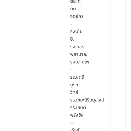
ตลาด
นัด
จตุจักร
–
รพ.ยัน
ฮี,
รพ.วชิร
พยาบาล,
รพ.บางโพ
–
รร.สตรี
บูรณ
วิทย์,
รร.เขมะสิริอนุสรณ์,
รร.เซนต์
ฟรังซิส
ซา
เวียร์