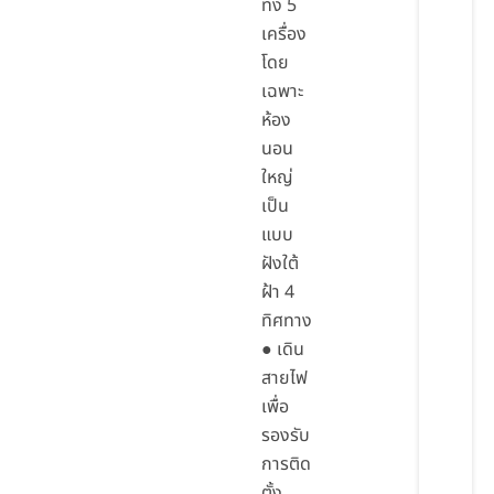
ทั้ง 5
เครื่อง
โดย
เฉพาะ
ห้อง
นอน
ใหญ่
เป็น
แบบ
ฝังใต้
ฝ้า 4
ทิศทาง
● เดิน
สายไฟ
เพื่อ
รองรับ
การติด
ตั้ง