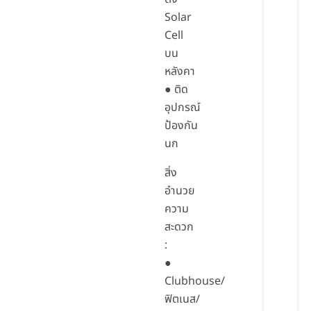
Solar
Cell
บน
หลังคา
● ติด
อุปกรณ์
ป้องกัน
นก
สิ่ง
อำนวย
ความ
สะดวก
:
●
Clubhouse/
ฟิตเนส/