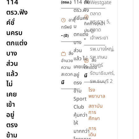
114
114
Westgate
(ตรม.)
(ไร่)
ตรว.ฟัง
ตรว.ฟัง
ตลาด
ค์ชั่นคร
อายุ
ค์ชั่
พระราม 5,
ทิศทาง(หน้า
บ
ทรัพย์
ตลาด
ประตู)
นครบ
ตกแต่ง
-
(ปี)
เจ้าพระยา
-
ตกแต่ง
บาง
รพ.บางใหญ่,
ส่วน
บาง
สิ่ง
รพ.เกษม
แล้ว ไม่
สิ่ง
อำนวย
ส่วน
ราษฎร์
เคยเข้า
ความ
ตกแต่ง
แล้ว
รัตนาธิเบศร์,
สะดวก
อยู่
มี
รพ.ธนบุรี 2
มี
ไม่
ตรง
โรง
ข้าม
เคย
พยาบาล
Sport
เข้า
สถาบัน
Club
การ
อยู่
คุ้มกว่า
ศึกษา
ให้
ตรง
การ
มากกว่า
ข้าม
เดิน