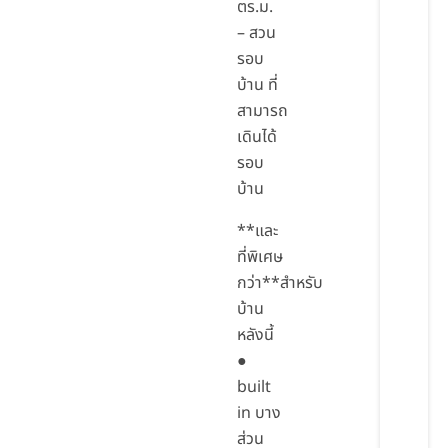
ตร.ม.
– สวน
รอบ
บ้าน ที่
สามารถ
เดินได้
รอบ
บ้าน
**และ
ที่พิเศษ
กว่า**สำหรับ
บ้าน
หลังนี้
●
built
in บาง
ส่วน