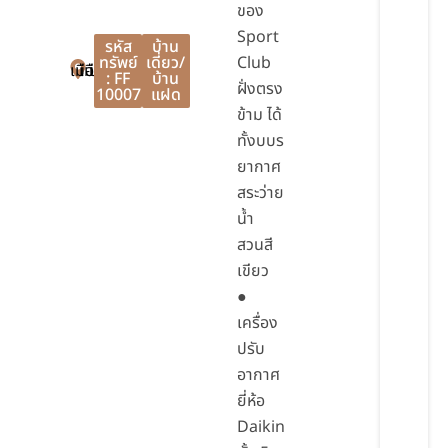
ของ
Sport
รหัส
บ้าน
ทรัพย์
เดี่ยว/
Club
เมืองนนทบุรี
เมืองนนทบุรี
นนทบุรี
: FF
บ้าน
ฝั่งตรง
10007
แฝด
ข้าม ได้
ทั้งบบร
ยากาศ
สระว่าย
น้ำ
สวนสี
เขียว
●
เครื่อง
ปรับ
อากาศ
ยี่ห้อ
Daikin