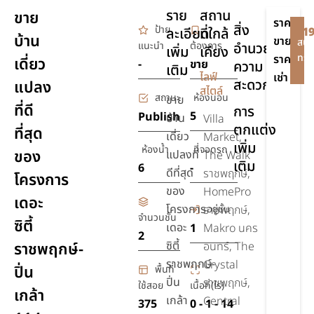
ราย
สถาน
ขาย
ราคา
สิ่ง
ป้าย
ละเอียด
ที่ใกล้
฿19
บ้าน
ขาย
สนใ
แนะนำ
ต้องการ
อำนวย
เพิ่ม
เคียง
ทรัพ
ราคา
เดี่ยว
-
ขาย
ความ
เติม
-
ไลฟ์
เช่า
สะดวก
แปลง
สไตล์
สถานะ
ห้องนอน
ขาย
ที่ดี
การ
5
Publish
บ้าน
Villa
ตกแต่ง
ที่สุด
เดี่ยว
Market,
เพิ่ม
ห้องน้ำ
ที่จอดรถ
ของ
แปลงที่
The Walk
เติม
6
-
ดีที่สุด
ราชพฤกษ์,
โครงการ
ของ
HomePro
เดอะ
โครงการ
อยู่ชั้น
ราชพฤกษ์,
จำนวนชั้น
ซิตี้
เดอะ
1
Makro นคร
2
ซิตี้
ราชพฤกษ์-
อินทร์, The
ราชพฤกษ์-
Crystal
ปิ่น
พื้นที่
ปิ่น
ราชพฤกษ์,
ใช้สอย
เนื้อที่(ไร่)
เกล้า
เกล้า
Central
375
0 - 1 - 14