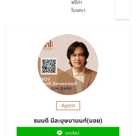
ฟรีค่า
โฆษณา
Agent
ธนบดี นีละบุษบานนท์(บอย)
แอดไลน์