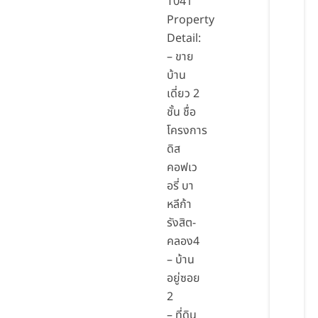
T041
Property
Detail:
– ขาย
บ้าน
เดี่ยว 2
ชั้น ชื่อ
โครงการ
ดิส
คอฟเว
อรี่ บา
หลีก้า
รังสิต-
คลอง4
– บ้าน
อยู่ซอย
2
– ที่ดิน