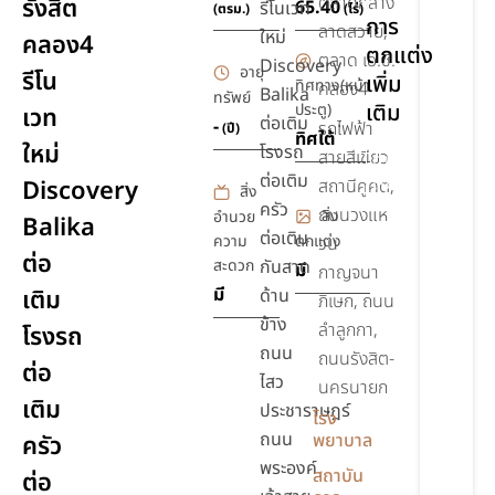
ตลาดกลาง
รังสิต
65.40
รีโนเวท
(ตรม.)
(ไร่)
การ
ลาดสวาย,
ใหม่
คลอง4
ตกแต่ง
ตลาด เอ.ซี.
Discovery
อายุ
รีโน
เพิ่ม
ทิศทาง(หน้า
คลอง4
Balika
ทรัพย์
เติม
ประตู)
เวท
ต่อเติม
-
รถไฟฟ้า
(ปี)
ทิศใต้
ใหม่
โรงรถ
สายสีเขียว
ทาสี
ต่อเติม
ใหม่
Discovery
สถานีคูคต,
สิ่ง
ครัว
ถนนวงแห
สิ่ง
อำนวย
Balika
ต่อเติม
ความ
ตกแต่ง
วน
ต่อ
สะดวก
กันสาด
มี
กาญจนา
มี
เติม
ด้าน
ภิเษก, ถนน
ข้าง
ลำลูกกา,
โรงรถ
ถนน
ถนนรังสิต-
ต่อ
ไสว
นครนายก
เติม
ประชาราษฎร์
โรง
ถนน
พยาบาล
ครัว
พระองค์
สถาบัน
ต่อ