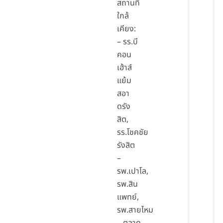
สถานที่
ใกล้
เคียง:
– รร.บี
คอน
เฮ้าส์
แย้ม
สอา
ดรัง
สิต,
รร.โชคชัย
รังสิต
–
รพ.เปาโล,
รพ.สิน
แพทย์,
รพ.สายไหม
– ตลาด