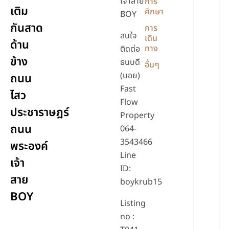
เจ้าสาย
การ
เติม
ศึกษา
BOY
กันสาด
การ
สนใจ
เดิน
ด้าน
ทาง
ติดต่อ
ข้าง
ธนบดี
อื่นๆ
(บอย)
ถนน
Fast
ไสว
Flow
ประชาราษฎร์
Property
ถนน
064-
3543466
พระองค์
Line
เจ้า
ID:
สาย
boykrub15
BOY
Listing
no :