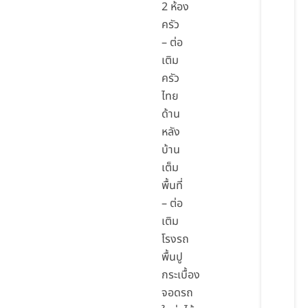
2 ห้อง
ครัว
– ต่อ
เติม
ครัว
ไทย
ด้าน
หลัง
บ้าน
เต็ม
พื้นที่
– ต่อ
เติม
โรงรถ
พื้นปู
กระเบื้อง
จอดรถ