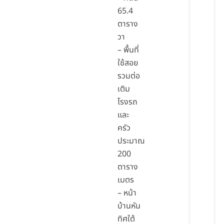
65.4
ตาราง
วา
– พื้นที่
ใช้สอย
รวมต่อ
เติม
โรงรถ
และ
ครัว
ประมาณ
200
ตาราง
เมตร
– หน้า
บ้านหัน
ทิศใต้