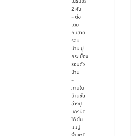
ในร่มได้
2 คัน
– ต่อ
เติม
กันสาด
รอบ
บ้าน ปู
กระเบื้อง
รอบตัว
บ้าน
–
ภายใน
บ้านชั้น
ล่างปู
แกรนิต
โต้ ชั้น
บนปู
พื้นลามิ