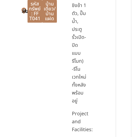
รหัส
บ้าน
ชิงช้า 1
ทรัพย์
เดี่ยว/
ลำลูกกา
ลำลูกกา
ปทุมธานี
ตัว, ปั๊ม
: FF
บ้าน
T041
แฝด
น้ำ,
ประตู
รั้วเปิด-
ปิด
แบบ
รีโมท)
-รีโน
เวทใหม่
ทั้งหลัง
พร้อม
อยู่
Project
and
Facilities: