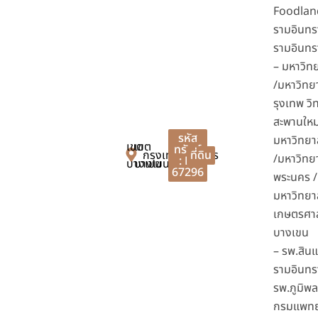
Foodlan
รามอินทรา
รามอินทร
– มหาวิทย
/มหาวิทย
รุงเทพ ว
สะพานใหม่
รหัส
มหาวิทยา
เขต
เขต
ทรัพย์
กรุงเทพมหานคร
ที่ดิน
/มหาวิทย
: FF
บางเขน
บางเขน
67296
พระนคร /
มหาวิทยา
เกษตรศา
บางเขน
– รพ.สิน
รามอินทร
รพ.ภูมิพ
กรมแพทย