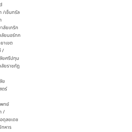
d
 /เซ็นทรัล
า
าลัยเกริก
าลัยนอร์ทก
ิทยาเขต
 /
ลัยศรีปทุม
าลัยราชภัฏ
ลัย
สตร์
แพทย์
า /
ลอดุลยเดช
์ทหาร