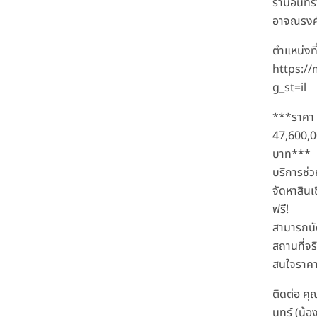
รามอินทร
อาจณรงค์
ตำแหน่งที่
https:/
g_st=il
***ราคา
47,600,
บาท***
บริการช่ว
จัดหาสินเ
ฟรี!
สามารถนั
สถานที่จริ
สนใจราคา
ติดต่อ ค
นทร์ (น้อง