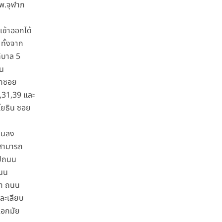
พ.จุฬาภ
เข้าออกได้
ทั้งจาก
ิบาล 5
น
ราซอย
,31,39 และ
ยธิน ซอย
ึ้นลง
สามารถ
ไปถนน
ถนน
รา ถนน
ละเลียบ
เอกมัย