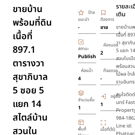
รายละเอ
ขายบ้าน
ป้าย
เติม
พร้อมที่ดิน
แนะนำ
ต้องการ
ขายบ้านพร
-
ขาย
เนื้อที่
เนื้อที่ 8
วา สุขาภิ
ห้องนอน
897.1
สถานะ
5 แยก 14
2
Publish
สวนในเมื
ตารางวา
พร้อมสวน
ห้องน้ำ
ที่จอดรถ
สุขาภิบาล
ไม้ผล ใกล
4
-
รามอินท
5 ซอย 5
สนใจติดต
อยู่ชั้น
จำนวนชั้น
แยก 14
นทร์ Fas
1
1
Property
สไตล์บ้าน
984-186
Line id:
สวนใน
พื้นที่
เนื้อที่(ไร่)
Phatnar