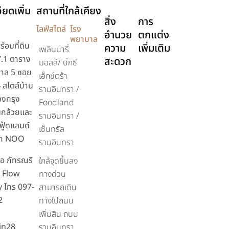
ียดเพิ่ม
สถานที่ใกล้เคียง
สิ่ง
การ
ไลฟ์สไตล์
โรง
อำนวย
ตกแต่ง
พยาบาล
้อมที่ดิน
ความ
เพิ่มเติม
เพลินนารี่
97.1 ตาราง
สะดวก
มอลล์/ บิ๊กซี
บาล 5 ซอย
เอ็กซ์ตร้า
 สไตล์บ้าน
รามอินทรา /
องกรุง
Foodland
กล้วยและ
รามอินทรา /
้ฟู้ดแลนด์
เซ็นทรัล
รา NOO
รามอินทรา
่อ ภัทรณริ
ใกล้จุดขึ้นลง
t Flow
ทางด่วน
 โทร 097-
สามารถเดิน
2
ทางไปถนน
เพิ่มสิน ถนน
in28
รามอินทรา