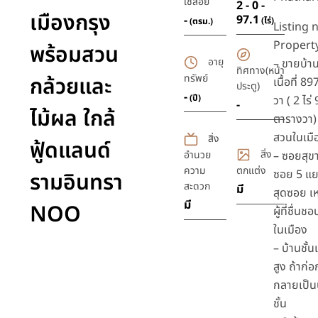
ใช้สอย
2 - 0 -
เมืองกรุง
97.1
-
(ไร่)
(ตรม.)
Listing 
Property
พร้อมสวน
อายุ
– ขายบ้าน
ทิศทาง(หน้า
กล้วยและ
ทรัพย์
เนื้อที่ 8
ประตู)
-
(ปี)
วา ( 2 ไร่
-
ไม้ผล ใกล้
ตารางวา) 
สวนในเมื
สิ่ง
ฟู้ดแลนด์
สิ่ง
อำนวย
– ซอยสุข
ความ
ตกแต่ง
ซอย 5 แย
รามอินทรา
สะดวก
มี
สุดซอย เ
มี
NOO
ผู้ที่ชื่
ในเมือง
– บ้านชั้น
สูง ถ้าก่
กลายเป็น
ชั้น