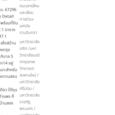
ถนนสายไหม
no. 67296
และเลียบ
 Detail:
ทางด่วน-
พร้อมที่ดิน
เอกมัย
97.1 ตาราง
รามอินทรา
 97.1
มหาวิทยาลัย
สไตล์บ้าน
เกริก /มหา
องกรุง
วิทยาลัยนอร์
าภิบาล 5
ทกรุงเทพ
ก14 อยู่
วิทยาเขต
หมาะสำหรับ
สะพานใหม่ /
นชอบความสงบ
มหาวิทยาลัย
ศรีปทุม /
เดียว ใต้ถุน
มหาวิทยาลัย
อกำแพง ก็
ราชภัฏ
บ้านสอง
พระนคร /