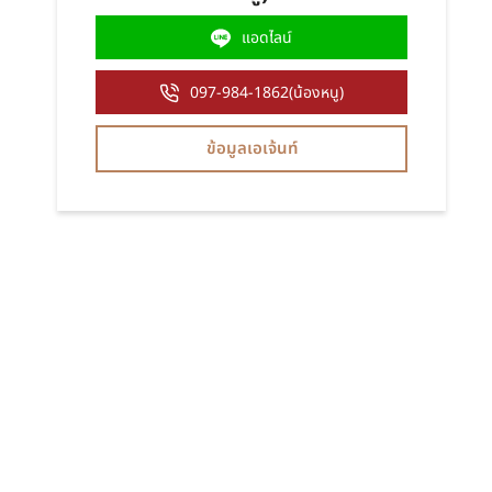
แอดไลน์
097-984-1862(น้องหนู)
ข้อมูลเอเจ้นท์