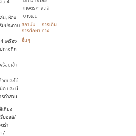
มหาวิทยาลัย
นอน 4
เกษตรศาสตร์
บางเขน
เล่น, ห้อง
สถาบัน
การเดิน
งรับประทาน
การศึกษา
ทาง
อื่นๆ
 4 เครื่อง
ไปทางทิศ
พร้อมเข้า
้วยและไม้
ิด และ มี
การทำสวน
ล้เคียง
รี่มอลล์/
ซ์ตร้า
า /