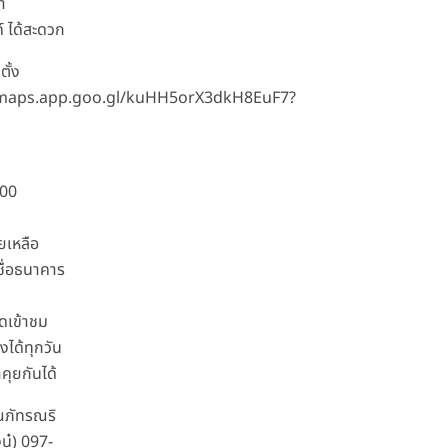
า
 ได้สะดวก
ตั้ง
/maps.app.goo.gl/kuHH5orX3dkH8EuF7?
000
ยเหลือ
ชื่อธนาคาร
ดเข้าชม
งได้ทุกวัน
คุยกันได้
ุณภัทรณริ
นู๋) 097-