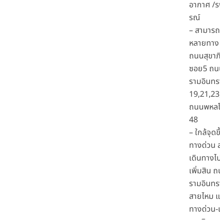
อากาศ /ร
รณ์
– สามารถ
หลายทาง 
ถนนสุขาภ
ซอย5 ถน
รามอินท
19,21,23
ถนนพหลโ
48
– ใกล้จุดข
ทางด่วน 
เดินทาง
เพิ่มสิน 
รามอินท
สายไหม แ
ทางด่วน-