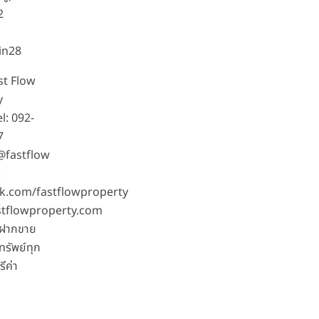
2
in28
ast Flow
y
l: 092-
7
 @fastflow
:
k.com/fastflowproperty
tflowproperty.com
บฝากขาย
ทรัพย์ทุก
ีค่า