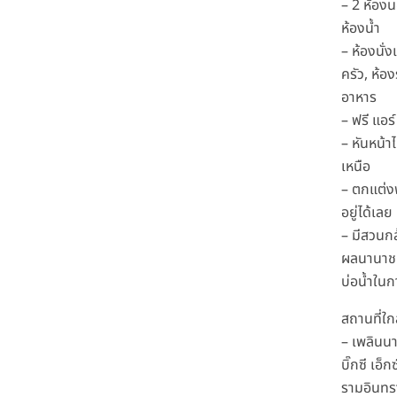
– 2 ห้อง
ห้องน้ำ
– ห้องนั่ง
ครัว, ห้อ
อาหาร
– ฟรี แอร์
– หันหน้า
เหนือ
– ตกแต่ง
อยู่ได้เลย
– มีสวนกล
ผลนานาชน
บ่อน้ำใน
สถานที่ใก
– เพลินนา
บิ๊กซี เอ็ก
รามอินทร