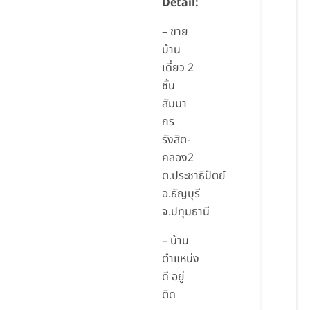
Detail:
– ขาย
บ้าน
เดี่ยว 2
ชั้น
สัมมา
กร
รังสิต-
คลอง2
ต.ประชาธิปัตย์
อ.ธัญบุรี
จ.ปทุมธานี
– บ้าน
ตำแหน่ง
ดี อยู่
ติด