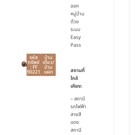
ออก
หมู่บ้าน
ด้วย
ระบบ
Easy
Pass
รหัส
บ้าน
ทรัพย์
เดี่ยว/
ธัญบุรี
ธัญบุรี
ปทุมธานี
: FF
บ้าน
สถานที่
90221
แฝด
ใกล้
เคียง
:
– สถานี
รถไฟฟ้า
สายสี
แดง
สถานี