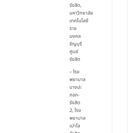
รังสิต,
มหาวิทยาลัย
เทคโนโลยี
ราช
มงคล
ธัญบุรี
ศูนย์
รังสิต
– โรง
พยาบาล
บางปะ
กอก-
รังสิต
2, โรง
พยาบาล
เปาโล