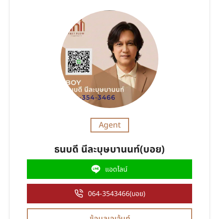
Agent
ธนบดี นีละบุษบานนท์(บอย)
แอดไลน์
064-3543466(บอย)
ข้อมูลเอเจ้นท์