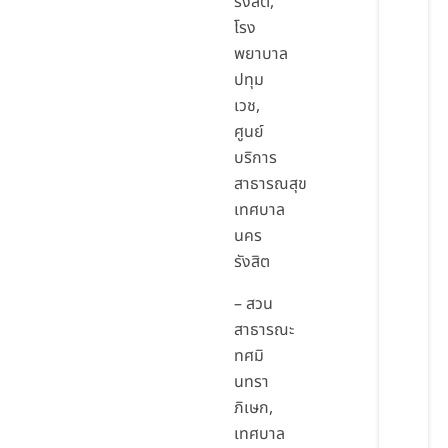
รังสิต,
โรง
พยาบาล
ปทุม
เวช,
ศูนย์
บริการ
สาธารณสุข
เทศบาล
นคร
รังสิต
– สวน
สาธารณะ
ทศมิ
นทรา
ภิเษก,
เทศบาล