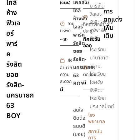
ใกล้
เพลส
ยิม,ฟิตเนส
(ตรม.)
(ไร่)
มาร์เก็ต
ใกล้
การ
ห้าง
วิลเลจ
ห้างฟิว
ตกแต่ง
ฟิวเจ
รังสิต, ฟิวเจ
อายุ
ทิศทาง(หน้า
เจอร์
เพิ่ม
อร์พาร์ค
ทรัพย์
ประตู)
อร์
พาร์ค
เติม
รังสิต
-
ทิศตะวัน
(ปี)
พาร์
รังสิต
ออก
โรงเรียน
ซอย
ค
นานาชาติ
รังสิต-
สิ่ง
รังสิต
สยาม,
นครนายก
สิ่ง
อำนวย
ซอย
โรงเรียน
ความ
ตกแต่ง
63
สะดวก
โชคชัย
มี
รังสิต-
BOY
มี
รังสิต,
นครนายก
โรงเรียน
63
ประชาธิปัตย์
สนใจ
BOY
โรง
ติดต่อ:
พยาบาล
ธนบดี
สถาบัน
(บอย)
การ