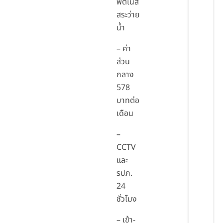
ฟิตเนส
สระว่าย
น้ำ
– ค่า
ส่วน
กลาง
578
บาทต่อ
เดือน
–
CCTV
และ
รปภ.
24
ชั่วโมง
– เข้า-