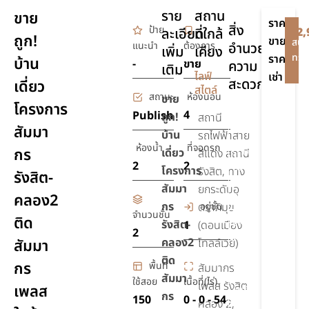
ราย
สถาน
ขาย
ราคา
สิ่ง
ป้าย
ละเอียด
ที่ใกล้
฿2,
ถูก!
ขาย
สนใ
แนะนำ
ต้องการ
อำนวย
เพิ่ม
เคียง
ทรัพ
ราคา
บ้าน
-
ขาย
ความ
เติม
-
ไลฟ์
เช่า
สะดวก
เดี่ยว
สไตล์
สถานะ
ห้องนอน
ขาย
โครงการ
สระ
4
Publish
ถูก
!
สถานี
สัมมา
ว่ายน้ำ
บ้าน
รถไฟฟ้าสาย
ห้องน้ำ
ที่จอดรถ
กร
เดี่ยว
รักษา
สีแดง สถานี
2
2
ความ
โครงการ
รังสิต, ทาง
รังสิต-
ปลอดภัย
สัมมา
ยกระดับอุ
คลอง2
24 ชม.
กร
อยู่ชั้น
ตราภิมุข
จำนวนชั้น
ติด
ชุด
รังสิต-
1
(ดอนเมือง
2
เครื่อง
คลอง2
สัมมา
โทลล์เวย์)
ครัว
ติด
กร
พื้นที่
สัมมากร
ชุด
สัมมา
ใช้สอย
เนื้อที่(ไร่)
เพลส รังสิต
เพลส
สุขภัณฑ์
กร
150
0 - 0 - 54
คลอง 2,