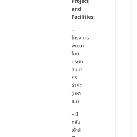
Project
and
Facilities:
–
โครงการ
พัฒนา
โดย
บริษัท
สัมมา
กร
จำกัด
(มหา
ขน)
– มี
คลับ
เฮ้าส์