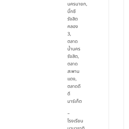
นครนายก,
บิ๊กซี
รังสิต
คลอง
3,
ตลาด
น้ำนคร
รังสิต,
ตลาด
สะพาน
แดง,
ตลาดดี
ดี
มาร์เก็ต
–
โรงเรียน
นานาชาติ