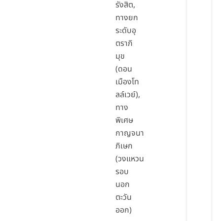
รังสิต,
ทางยก
ระดับอุ
ตราภิ
มุข
(ดอน
เมืองโท
ลล์เวย์),
ทาง
พิเศษ
กาญจนา
ภิเษก
(วงแหวน
รอบ
นอก
ตะวัน
ออก)