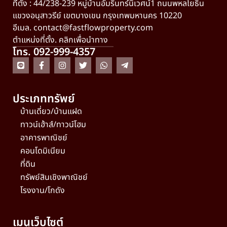
ที่ตั้ง : 44/238-239 หมู่บ้านอัมรินทร์นิเวศน์1 ถนนพหลโยธิน
แขวงอนุสาวรีย์ เขตบางเขน กรุงเทพมหานคร 10220
อีเมล.
contact@fastflowproperty.com
ตำแหน่งที่ตั้ง. คลิกเพื่อนำทาง
โทร. 092-999-4357
ประเภททรัพย์
บ้านเดี่ยว/บ้านแฝด
ทาวน์เฮ้าส์/ทาวน์โฮม
อาคารพาณิชย์
คอนโดมิเนียม
ที่ดิน
ทรัพย์สินเชิงพาณิชย์
โรงงาน/โกดัง
เมนูเว็บไซต์