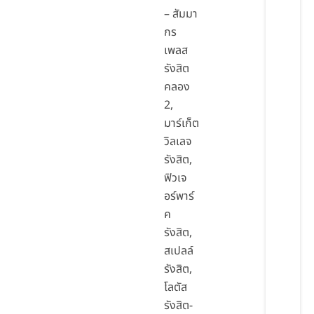
– สัมมา
กร
เพลส
รังสิต
คลอง
2,
มาร์เก็ต
วิลเลจ
รังสิต,
ฟิวเจ
อร์พาร์
ค
รังสิต,
สเปลล์
รังสิต,
โลตัส
รังสิต-