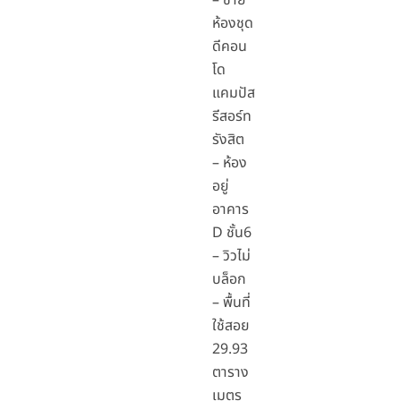
– ขาย
ห้องชุด
ดีคอน
โด
แคมปัส
รีสอร์ท
รังสิต
– ห้อง
อยู่
อาคาร
D ชั้น6
– วิวไม่
บล็อก
– พื้นที่
ใช้สอย
29.93
ตาราง
เมตร