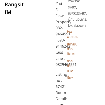
อร์พาร์ค
Rangsit
รัตน์
รังสิต,
Fast
IM
เมเจอร์รังสิต,
Flow
บิ๊กซี นวนคร,
Property
โลตัสนวนคร
082-
โรง
9464551
พยาบาล
, 098-
สถาบัน
9146242
การ
เบอร์
ศึกษา
Line :
การ
0829464551
เดิน
ทาง
Listing
อื่นๆ
no :
67421
Room
Detail: