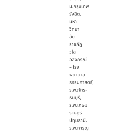
ม.กรุงเทพ
รังสิต,
มหา
วิทยา
ลัย
ราชภัฎ
วไล
อลงกรณ์
– โรง
พยาบาล
ธรรมศาสตร์,
ร.พ.ภัทร-
ธนบุรี,
ร.พ.เกษม
ราษฎร์
ปทุมธานี,
ร.พ.การุญ