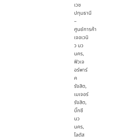
เวช
ปทุมธานี
–
ศูนย์การค้า
เจอเวนิ
ว นว
นคร,
ฟิวเจ
อร์พาร์
ค
รังสิต,
เมเจอร์
รังสิต,
บิ๊กซี
นว
นคร,
โลตัส