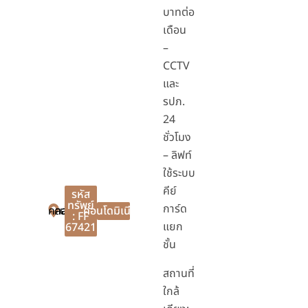
บาทต่อ
เดือน
–
CCTV
และ
รปภ.
24
ชั่วโมง
– ลิฟท์
ใช้ระบบ
คีย์
รหัส
ทรัพย์
การ์ด
คลองหลวง
คลองหลวง
ปทุมธานี
คอนโดมิเนียม
: FF
แยก
67421
ชั้น
สถานที่
ใกล้