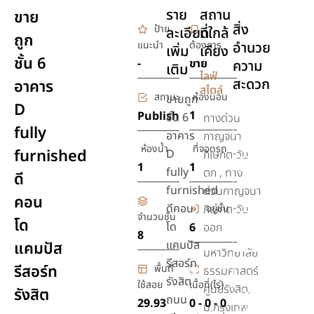
ราย
สถาน
ขาย
สิ่ง
ป้าย
ละเอียด
ที่ใกล้
ถูก
แนะนำ
ต้องการ
อำนวย
เพิ่ม
เคียง
ชั้น 6
-
ขาย
ความ
เติม
ไลฟ์
สะดวก
อาคาร
สไตล์
สถานะ
ห้องนอน
ขายถูก
D
สระ
1
Publish
ชั้น 6
ทางด่วน
fully
ว่าย
อาคาร
กาญจนา
น้ำ
ห้องน้ำ
ที่จอดรถ
furnished
D
ภิเษกตะวัน
1
1
เครื่อง
fully
ตก , ทาง
ดี
ปรับ
furnished
ด่วนกาญจนา
คอน
อากาศ
ดีคอน
อยู่ชั้น
ภิเษกตะวัน
จำนวนชั้น
โด
เตียง
โด
6
ออก
8
นอน
แคมปัส
แคมปัส
มหาวิทยาลัย
รีสอร์ท
รักษา
รีสอร์ท
พื้นที่
ธรรมศาสตร์
ความ
รังสิต
ใช้สอย
เนื้อที่(ไร่)
ศูนย์รังสิต,
รังสิต
ปลอดภัย
ถนน
29.93
0 - 0 - 0
ม.กรุงเทพ
24 ชม.