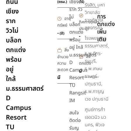
ถนน
เชียง
(ตรม.)
(ไร่)
รังสิต, มหา
ยิม,ฟิตเนส
ราก วิว
เชียง
วิทยาลัย
การ
ไม่
อายุ
ราก
ราชภัฎวไล
ทิศทาง(หน้า
ตกแต่ง
บล็อก
ทรัพย์
อลงกรณ์
ประตู)
วิวไม่
เพิ่ม
ตกแต่ง
-
(ปี)
-
โรงพยาบาล
เติม
บล็อก
พร้อม
ธรรมศาสตร์,
อยู่ ใกล้
ตกแต่ง
สิ่ง
เฟอร์นิเจอร์
ร.พ.ภัทร-
ม.ธรรมศาสตร์
สิ่ง
อำนวย
พร้อม
ธนบุรี,
D
ความ
ตกแต่ง
อยู่
ร.พ.เกษม
สะดวก
Campus
มี
ราษฎร์
มี
ใกล้
Resort
ปทุมธานี,
TU
ม.ธรรมศาสตร์
ร.พ.การุญ
Rangsit
D
เวช ปทุมธานี
IM
Campus
ศูนย์การค้า
สนใจ
Resort
เจอเวนิว นว
ติดต่อ
นคร, ฟิวเจ
TU
รันญ