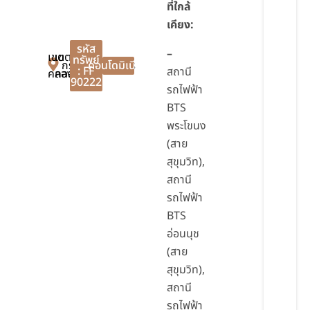
ที่ใกล้
เคียง:
รหัส
–
เขต
เขต
ทรัพย์
กรุงเทพมหานคร
คอนโดมิเนียม
: FF
สถานี
คลองเตย
คลองเตย
90222
รถไฟฟ้า
BTS
พระโขนง
(สาย
สุขุมวิท),
สถานี
รถไฟฟ้า
BTS
อ่อนนุช
(สาย
สุขุมวิท),
สถานี
รถไฟฟ้า