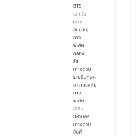
BTS
เอกมัย
(สาย
สุขุมวิท),
ทาง
พิเศษ
ฉลอง
รัช
(ทางด่วน
รามอินทรา-
อาจณรงค์),
ทาง
พิเศษ
เฉลิม
มหานคร
(ทางด่วน
ขั้นที่