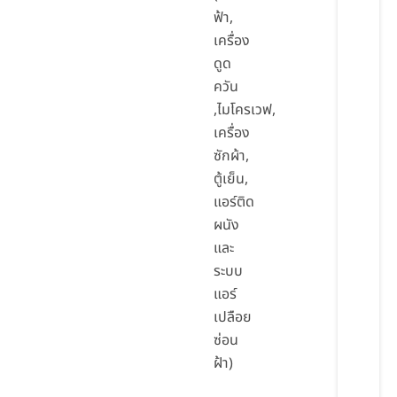
ฟ้า,
เครื่อง
ดูด
ควัน
,ไมโครเวฟ,
เครื่อง
ซักผ้า,
ตู้เย็น,
แอร์ติด
ผนัง
และ
ระบบ
แอร์
เปลือย
ซ่อน
ฝ้า)