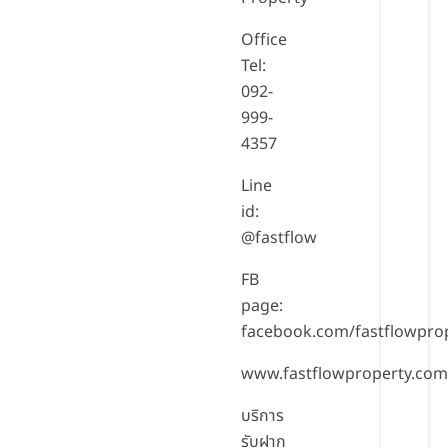
Office
Tel:
092-
999-
4357
Line
id:
@fastflow
FB
page:
facebook.com/fastflowpro
www.fastflowproperty.co
บริการ
รับฝาก