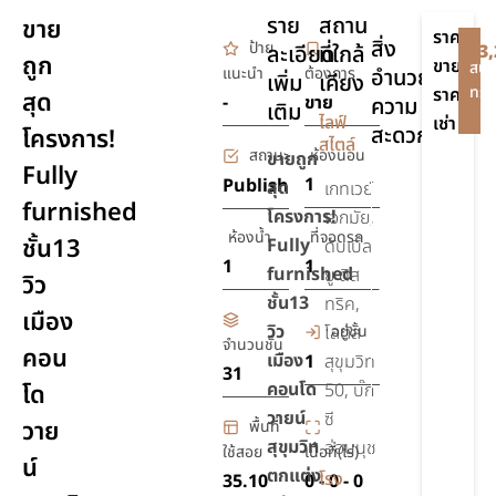
ราย
สถาน
ขาย
ราคา
สิ่ง
ป้าย
ละเอียด
ที่ใกล้
฿3,
ถูก
ขาย
สนใ
แนะนำ
ต้องการ
อำนวย
เพิ่ม
เคียง
ทรัพ
ราคา
สุด
-
ขาย
ความ
เติม
-
ไลฟ์
เช่า
สะดวก
โครงการ!
สไตล์
สถานะ
ห้องนอน
ขายถูก
Fully
สระ
1
Publish
สุด
เกทเวย์
furnished
ว่าย
โครงการ
!
เอกมัย,
น้ำ
ห้องน้ำ
ที่จอดรถ
ชั้น13
Fully
ดับเบิ้ล
1
1
เครื่อง
furnished
ยู ดิส
วิว
ปรับ
ชั้น13
ทริค,
เมือง
อากาศ
วิว
อยู่ชั้น
โลตัส
จำนวนชั้น
คอน
เตียง
เมือง
1
สุขุมวิท
31
นอน
คอนโด
โด
50, บิ๊ก
วายน์
รักษา
ซี
วาย
พื้นที่
ความ
สุขุมวิท
อ่อนนุช
ใช้สอย
เนื้อที่(ไร่)
น์
ปลอดภัย
ตกแต่ง
โรง
35.10
0 - 0 - 0
24 ชม.