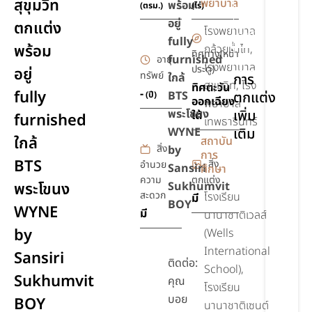
สุขุมวิท
พยาบาล
พร้อม
(ตรม.)
(ไร่)
ชุด
อยู่
ตกแต่ง
โรงพยาบาล
สุขภัณฑ์
fully
พร้อม
กล้วยน้ำไท,
ทิศทาง(หน้า
furnished
ยิม,ฟิตเนส
อายุ
โรงพยาบาล
ประตู)
อยู่
ทรัพย์
ใกล้
การ
สุขุมวิท, โรง
ทิศตะวัน
-
fully
BTS
ตกแต่ง
(ปี)
ออกเฉียง
พยาบาล
พระโขนง
เพิ่ม
ใต้
furnished
เทพธารินทร์
WYNE
เติม
ใกล้
สถาบัน
สิ่ง
by
การ
BTS
เฟอร์นิเจอร์
สิ่ง
อำนวย
Sansiri
ศึกษา
ความ
ตกแต่ง
พระโขนง
Sukhumvit
สะดวก
โรงเรียน
มี
BOY
WYNE
มี
นานาชาติเวลส์
by
(Wells
International
Sansiri
ติดต่อ:
School),
Sukhumvit
คุณ
โรงเรียน
บอย
BOY
นานาชาติเซนต์