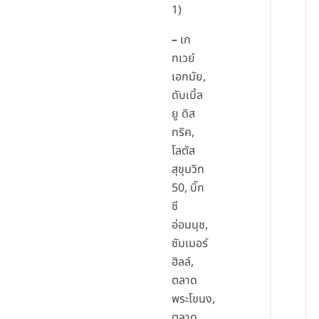
1)
–
เก
ทเวย์
เอกมัย,
ดับเบิ้ล
ยู ดิส
ทริค,
โลตัส
สุขุมวิท
50, บิ๊ก
ซี
อ่อนนุช,
ซัมเมอร์
ฮิลล์,
ตลาด
พระโขนง,
ตลาด