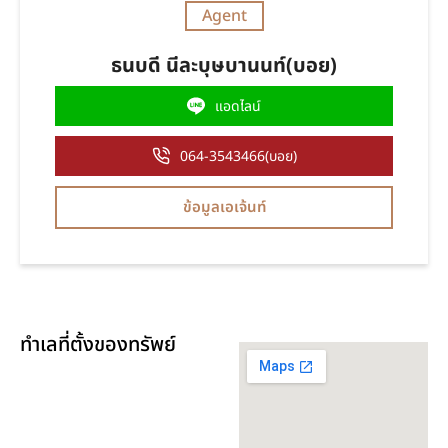
Agent
ธนบดี นีละบุษบานนท์(บอย)
แอดไลน์
064-3543466(บอย)
ข้อมูลเอเจ้นท์
ทำเลที่ตั้งของทรัพย์