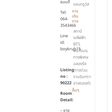
ธนบดี
แอนดรูว์ส
การ
Tel:
เดิน
064-
ทาง
3543466
สถานี
Line
รถไฟฟ้า
id:
BTS
boykrub15
พระโขนง,
ทางพิเศษ
ฉลองรัช
Listing
(ทางด่วน
no :
รามอินทรา-
90222
อาจณรงค์)
อื่นๆ
Room
Detail:
– ขาย