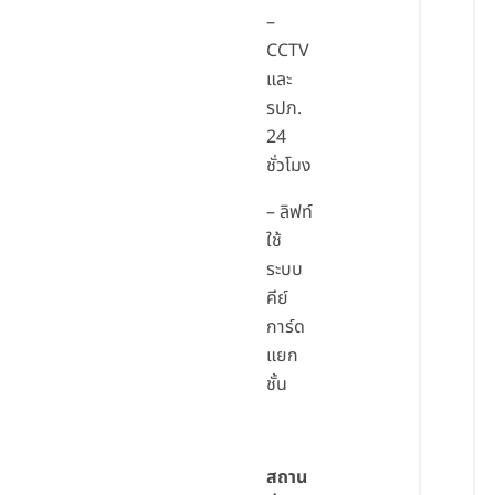
–
CCTV
และ
รปภ.
24
ชั่วโมง
– ลิฟท์
ใช้
ระบบ
คีย์
การ์ด
แยก
ชั้น
สถาน