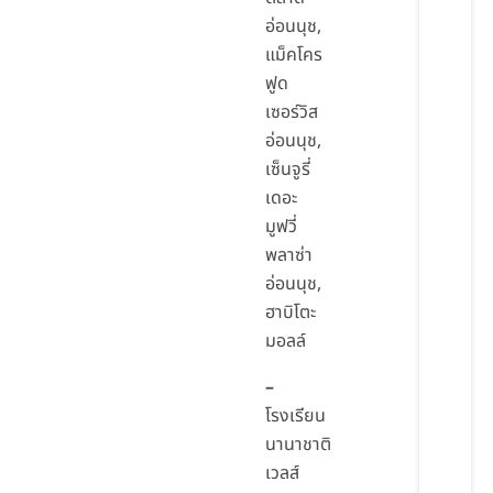
อ่อนนุช,
แม็คโคร
ฟูด
เซอร์วิส
อ่อนนุช,
เซ็นจูรี่
เดอะ
มูฟวี่
พลาซ่า
อ่อนนุช,
ฮาบิโตะ
มอลล์
–
โรงเรียน
นานาชาติ
เวลส์