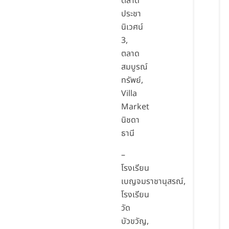
ตลาด
ประชา
นิเวศน์
3,
ตลาด
สมบูรณ์
ทรัพย์,
Villa
Market
นิชดา
ธานี
–
โรงเรียน
เบญจมราชานุสรณ์,
โรงเรียน
วัด
บัวขวัญ,