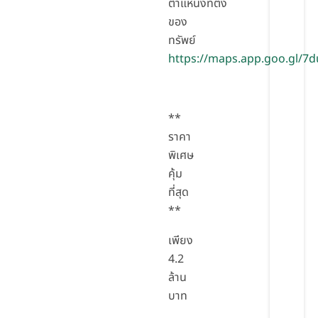
ตำแหน่งที่ตั้ง
ของ
ทรัพย์
https://maps.app.goo.gl/
**
ราคา
พิเศษ
คุ้ม
ที่สุด
**
เพียง
4.2
ล้าน
บาท