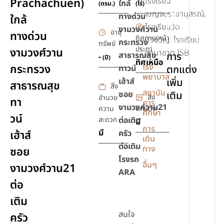
โรงเรียน
Prachachuen)
ใกล้
(ตรม.)
(ไร่)
เบญจมราชานุสรณ์,
ชุด
ทางด่วน
ใกล้
สุขภัณฑ์
โรงเรียนวัด
งามวงศ์วาน
อายุ
ทางด่วน
ทิศทาง(หน้า
บัวขวัญ, โรงเรียน
กระทรวง
ยิม,ฟิตเนส
ทรัพย์
ประตู)
งามวงศ์วาน
นานาชาติ ISB
สาธารณสุข
การ
-
(ปี)
ทิศเหนือ
โรง
กระทรวง
ทาวน์
ตกแต่ง
พยาบาล
เฮ้าส์
เพิ่ม
สาธารณสุข
สิ่ง
สถาบัน
ซอย
เติม
สิ่ง
อำนวย
ทา
การ
งามวงศ์วาน21
ความ
ตกแต่ง
ศึกษา
วน์
เฟอร์นิเจอร์
สะดวก
ต่อเติม
มี
การ
มี
เฮ้าส์
ครัว
เดิน
ต่อเติม
ทาง
ซอย
โรงรถ
อื่นๆ
งามวงศ์วาน21
ARA
ต่อ
เติม
สนใจ
ครัว