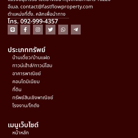
อีเมล.
contact@fastflowproperty.com
ตำแหน่งที่ตั้ง. คลิกเพื่อนำทาง
โทร. 092-999-4357
ประเภททรัพย์
บ้านเดี่ยว/บ้านแฝด
ทาวน์เฮ้าส์/ทาวน์โฮม
อาคารพาณิชย์
คอนโดมิเนียม
ที่ดิน
ทรัพย์สินเชิงพาณิชย์
โรงงาน/โกดัง
เมนูเว็บไซต์
หน้าหลัก