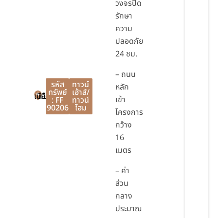
วงจรปิด
รักษา
ความ
ปลอดภัย
24 ชม.
– ถนน
รหัส
ทาวน์
หลัก
ทรัพย์
เฮ้าส์/
เมืองนนทบุรี
เมืองนนทบุรี
นนทบุรี
เข้า
: FF
ทาวน์
90206
โฮม
โครงการ
กว้าง
16
เมตร
– ค่า
ส่วน
กลาง
ประมาณ