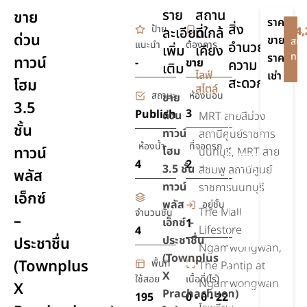
ราย
สถาน
ขาย
ราคา
สิ่ง
ป้าย
ละเอียด
ที่ใกล้
฿4,
ด่วน
ขาย
สนใ
แนะนำ
ต้องการ
อำนวย
เพิ่ม
เคียง
ทรัพ
ราคา
ทาวน์
-
ขาย
ความ
เติม
-
ไลฟ์
เช่า
สะดวก
โฮม
สไตล์
สถานะ
ห้องนอน
ขาย
3.5
สระ
3
Publish
ด่วน
MRT สายสีม่วง
ชั้น
ว่าย
ทาวน์
สถานีศูนย์ราชการ
น้ำ
ห้องน้ำ
ที่จอดรถ
ทาวน์
โฮม
นนทบุรี, MRT สาย
4
2
เครื่อง
3.5 ชั้น
สีชมพู สถานีศูนย์
พลัส
ปรับ
ทาวน์
ราชการนนทบุรี
เอ็กซ์
อากาศ
พลัส
อยู่ชั้น
The Mall
จำนวนชั้น
–
เตียง
เอ็กซ์ –
1
Lifestore
4
นอน
ประชาชื่น
ประชาชื่น
Ngamwongwan,
(
Townplus
รักษา
(Townplus
พื้นที่
The Pantip at
ความ
X
ใช้สอย
เนื้อที่(ไร่)
Ngamwongwan
X
ปลอดภัย
Prachachuen)
195
0 - 0 - 22
24 ชม.