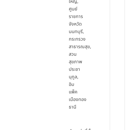
ใหญ่,
ศูนย์
ราชการ
จังหวัด
นนทบุรี,
กระทรวง
สาธารณสุข,
สวน
สุขภาพ
ประชา
นุกูล,
อิม
แพ็ค
เมืองทอง
ธานี