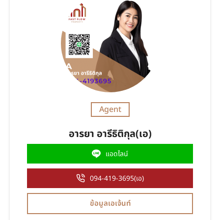
Agent
อารยา อารีธิติกุล(เอ)
แอดไลน์
094-419-3695(เอ)
ข้อมูลเอเจ้นท์