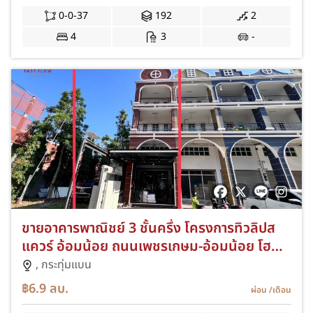
0-0-37
192
2
4
3
-
ขายอาคารพาณิชย์ 3 ชั้นครึ่ง โครงการทิวลิปส
แควร์ อ้อมน้อย ถนนเพชรเกษม-อ้อมน้อย โฮม
ออฟฟิศ / หลังมุม ต่อเติมตกแต่งบิวท์อิน อย่าง
,
กระทุ่มแบน
ดี
฿6.9
ลบ.
ผ่อน
/เดือน