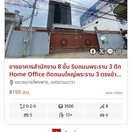
ขายอาคารสำนักงาน 8 ชั้น ริมถนนพระราม 3 ตึก
Home Office ติดถนนใหญ่พระราม 3 ตรงข้าม
ตึก SV City ใกล้ธนาคารกรุงศรีอยุธยา
แขวงบางโพงพาง,
เขตยานนาวา
฿195
ลบ.
ผ่อน
/เดือน
0-2-0
3500
8
5
10+
6