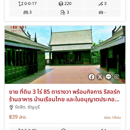
0-0-17
220
3
3
3
-
ขาย ที่ดิน 3 ไร่ 85 ตารางวา พร้อมกิจการ รีสอร์ท
ร้านอาหาร บ้านเรือนไทย และใบอนุญาตประกอบ
กิจการผับ คลอง 7 ธัญบุรี ซอยชุมชนธราดลวิว
รังสิต,
ธัญบุรี
฿39
ลบ.
ผ่อน
/เดือน