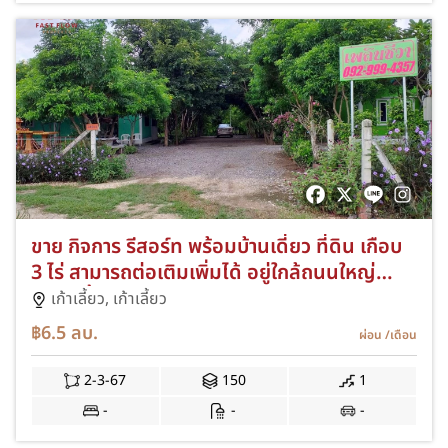
ขาย กิจการ รีสอร์ท พร้อมบ้านเดี่ยว ที่ดิน เกือบ
3 ไร่ สามารถต่อเติมเพิ่มได้ อยู่ใกล้ถนนใหญ่
อ.เก้าเลี้ยว นครสวรรค์
เก้าเลี้ยว,
เก้าเลี้ยว
฿6.5
ลบ.
ผ่อน
/เดือน
2-3-67
150
1
-
-
-