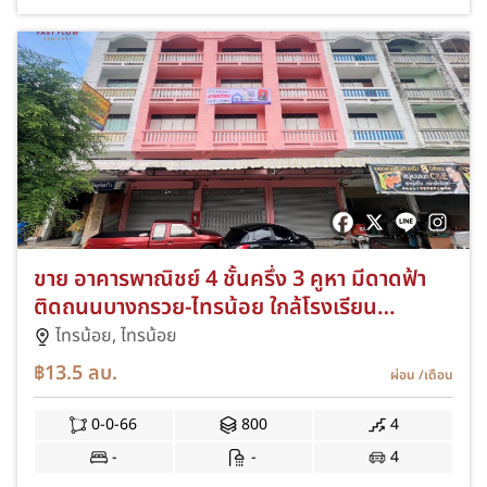
ขาย อาคารพาณิชย์ 4 ชั้นครึ่ง 3 คูหา มีดาดฟ้า
ติดถนนบางกรวย-ไทรน้อย ใกล้โรงเรียน
สารสาสน์วิเทศไทรน้อยพิทยาคาร ตึกแถว ใกล้
ไทรน้อย,
ไทรน้อย
อบต.ไทรน้อย
฿13.5
ลบ.
ผ่อน
/เดือน
0-0-66
800
4
-
-
4