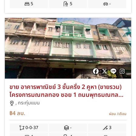
5
5
-
ขาย อาคารพาณิชย์ 3 ชั้นครึ่ง 2 คูหา (ขายรวม)
โครงการมณฑลทอง ซอย 1 ถนนพุทธมณฑล
สาย 4
,
กระทุ่มแบน
฿4
ลบ.
ผ่อน
/เดือน
0-0-37
-
3