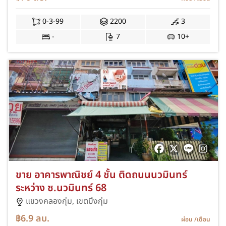
0-3-99
2200
3
-
7
10+
ขาย อาคารพาณิชย์ 4 ชั้น ติดถนนนวมินทร์
ระหว่าง ซ.นวมินทร์ 68
แขวงคลองกุ่ม,
เขตบึงกุ่ม
฿6.9
ลบ.
ผ่อน
/เดือน