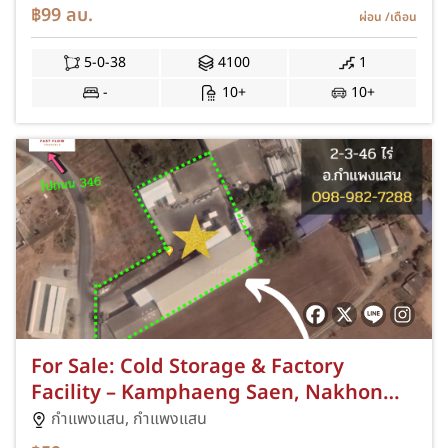
กำแพงแสน นครปฐม
฿99
ลบ.
ผ่อน
/เดือน
5-0-38
4100
1
-
10+
10+
For Sale: Cold Storage & Factory
Facility – Kamphaeng Saen, Nakhon
Pathom ขาย โรงงาน ห้องเย็น กำแพงแสน
กำแพงแสน,
กำแพงแสน
นครปฐม มาตรฐาน HACCP ใกล้ ม.เกษตร