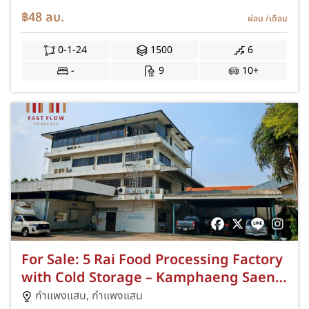
เมตร NOO
฿48
ลบ.
ผ่อน
/เดือน
0-1-24
1500
6
-
9
10+
For Sale: 5 Rai Food Processing Factory
with Cold Storage – Kamphaeng Saen,
Nakhon Pathom โรงงานอาหาร ห้องเย็น
กำแพงแสน,
กำแพงแสน