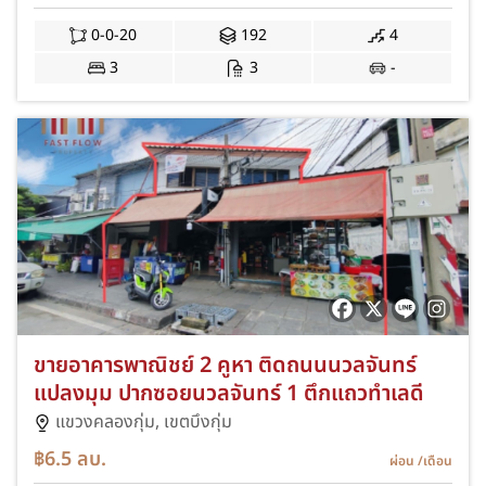
0-0-20
192
4
3
3
-
ขายอาคารพาณิชย์ 2 คูหา ติดถนนนวลจันทร์
แปลงมุม ปากซอยนวลจันทร์ 1 ตึกแถวทำเลดี
แขวงคลองกุ่ม,
เขตบึงกุ่ม
฿6.5
ลบ.
ผ่อน
/เดือน