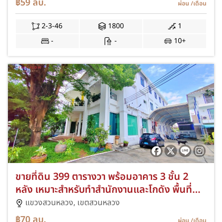
฿59
ลบ.
ผ่อน
/เดือน
กำแพงแสน
2-3-46
1800
1
-
-
10+
ขายที่ดิน 399 ตารางวา พร้อมอาคาร 3 ชั้น 2
หลัง เหมาะสำหรับทำสำนักงานและโกดัง พื้นที่
ใช้สอยประมาณ 2,200 ตรม. ซ.พัฒนาการ 44
แขวงสวนหลวง,
เขตสวนหลวง
โลตัส พัฒนาการ
฿70
ลบ.
ผ่อน
/เดือน