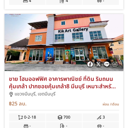
4
4
-
ขาย โฮมออฟฟิศ อาคารพาณิชย์ ที่ดิน ริมถนน
คุ้มเกล้า ปากซอยคุ้มเกล้า8 มีนบุรี เหมาะสำหรับ
ทำสำนักงาน Home Office โชว์รูมแสดงสินค้า
แขวงมีนบุรี,
เขตมีนบุรี
Hostel
฿25
ลบ.
ผ่อน
/เดือน
0-2-18
700
3
-
-
-