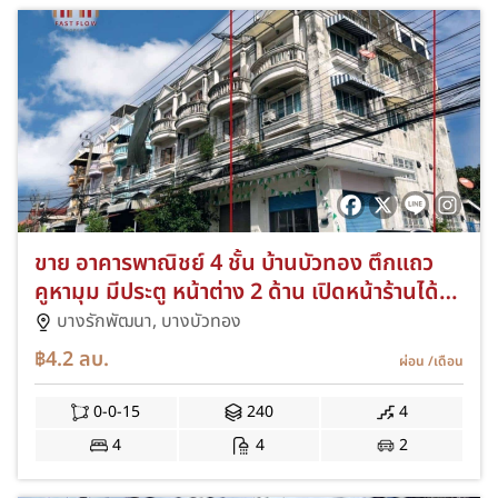
ขาย อาคารพาณิชย์ 4 ชั้น บ้านบัวทอง ตึกแถว
คูหามุม มีประตู หน้าต่าง 2 ด้าน เปิดหน้าร้านได้
สองทาง ใกล้สถานีรถไฟฟ้าคลองบางไผ่ จอดรถ
บางรักพัฒนา,
บางบัวทอง
ได้ 3 คัน
฿4.2
ลบ.
ผ่อน
/เดือน
0-0-15
240
4
4
4
2