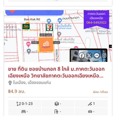
ขาย ที่ดิน ซอยบ้านกอก 8 ใกล้ ม.ภาคตะวันออก
เฉียงเหนือ วิทยาลัยภาคตะวันออกเฉียงเหนือ
ใกล้ถนนมิตรภาพ ขอนแก่น พร้อมอาคารชั้น
ในเมือง,
เมืองขอนแก่น
เดียว เหมาะสำหรับสร้างบ้าน หอพักขนาดเล็ก
฿4.9
ลบ.
ผ่อน
/เดือน
หรืออาคารพาณิชย์
0-1-23
-
1
-
-
-