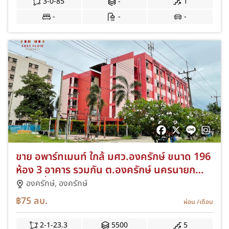
3-0-85
-
1
-
-
-
ขาย อพาร์ทเมนท์ ใกล้ มศว.องครักษ์ ขนาด 196
ห้อง 3 อาคาร รวมกัน ต.องครักษ์ นครนายก
พร้อมที่จอดรถขนาดใหญ่
องครักษ์,
องครักษ์
฿75
ลบ.
ผ่อน
/เดือน
2-1-23.3
5500
5