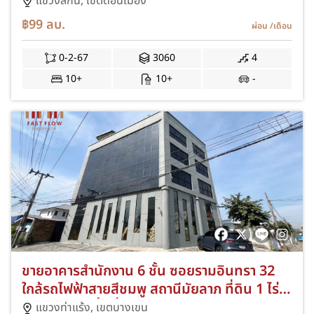
ตารางวา ถนนสรงประภา ซอยสรงประภา 30
แขวงสีกัน,
เขตดอนเมือง
เชื่อมต่อ ซอยเตชะตุงคะ 1 ใกล้สนามบิน
฿99
ลบ.
ผ่อน
/เดือน
ดอนเมือง ทางด่วนศรีสมาน SU
0-2-67
3060
4
10+
10+
-
ขายอาคารสำนักงาน 6 ชั้น ซอยรามอินทรา 32
ใกล้รถไฟฟ้าสายสีชมพู สถานีมัยลาภ ที่ดิน 1 ไร่
24 ตารางวา พื้นที่ใช้สอยประมาณ 1500 ตาราง
แขวงท่าแร้ง,
เขตบางเขน