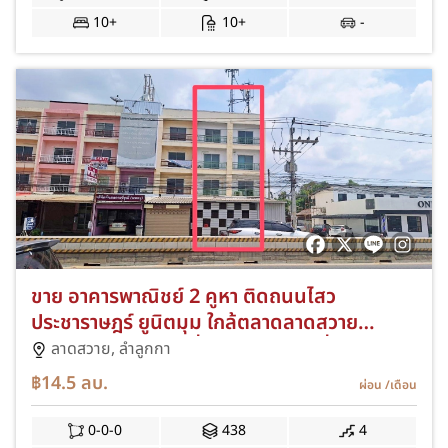
10+
10+
-
ขาย อาคารพาณิชย์ 2 คูหา ติดถนนไสว
ประชาราษฎร์ ยูนิตมุม ใกล้ตลาดลาดสวาย
ตึกแถว รังสิตคลองสี่ ลำลูกกาคลองสี่ ใกล้
ลาดสวาย,
ลำลูกกา
โรงเรียนแย้มสอาด
฿14.5
ลบ.
ผ่อน
/เดือน
0-0-0
438
4